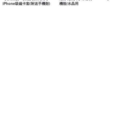
iPhone吸磁卡套(附送手機殼)
機殼/水晶用
Bagguys
schaf*
NT$ 1,128
NT$ 648
可客製
免運
菠蘿麵包手機殼 接單訂製【等待
iPhone 17/16 手機殼∣邂逅浪漫
1 個月】
磨砂 MagSafe 磁吸防摔手機殼
Fairy and You
INJOY mall
NT$ 3,015
NT$ 690