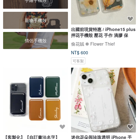
手繪手機殼
寵物手機殼
出國前現貨特惠 / iPhone15 plus
押花手機殼 壓花 手作 滴膠 保
情侶手機殼
偷花賊 ❁ Flower Thief
NT$ 600
可客製
【客製化】【自訂書法名字】
迷你花朵與珍珠透明 iPhone 手