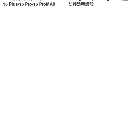
16 Plus/16 Pro/16 ProMAX
防摔透明護殻
UNIC
A.caseland
NT$ 1,580
NT$ 1,180
可客製
可客製
iPhone 17/16 手機殼∣邂逅浪漫
【花語系列-牡丹】| 犀牛盾 手機
磨砂 MagSafe 磁吸防摔手機殼
殼 防摔 生日禮物 情人節禮物
INJOY mall
ALCOHOL FREE
NT$ 690
NT$ 1,180
可客製