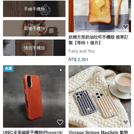
手繪手機殼
寵物手機殼
妖精方形奶油吐司手機殼 接單訂
製【等待 1 個月】
情侶手機殼
Fairy and You
NT$ 2,351
免運
UNIC皮革磁吸手機殼iPhone16/
Vintage Stripes MagSafe 氣墊