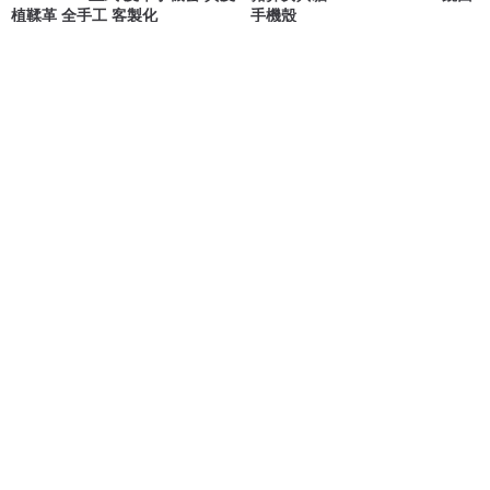
植鞣革 全手工 客製化
手機殼
SEANCHY
Shock MAMA 蛋定人生
NT$ 1,000
NT$ 880
可客製
【客製化】【自訂書法名字】
iPhone 17/15 手機殼∣輕柔米蘭幾
iPhone吸磁卡套(附送手機殼)
何色塊 MagSafe 磁吸手機殼
Bagguys
INJOY mall
NT$ 1,128
NT$ 590
可客製