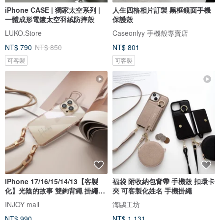
iPhone CASE | 獨家太空系列 |
人生四格相片訂製 黑框鏡面手機
一體成形電鍍太空羽絨防摔殼
保護殼
LUKO.Store
Caseonlyy 手機殼專賣店
NT$ 790
NT$ 850
NT$ 801
可客製
可客製
iPhone 17/16/15/14/13【客製
福袋 附收納包背帶 手機殼 扣環卡
化】光陰的故事 雙鉤背繩 掛繩手
夾 可客製化姓名 手機掛繩
機
INJOY mall
海鷗工坊
NT$ 990
NT$ 1,131