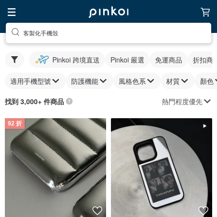
客製化手機殼
Pinkoi 跨境直送
Pinkoi 嚴選
免運商品
折扣商
適用手機型號
防護機能
風格色系
材質
顏色
熱門程度優先
找到 3,000+ 件商品
92 折