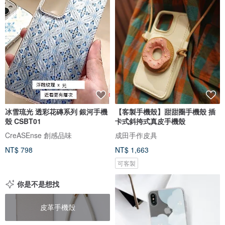
冰雪琉光 透彩花磚系列 銀河手機
【客製手機殼】甜甜圈手機殼 插
殼 CSBT01
卡式斜挎式真皮手機殼
CreASEnse 創感品味
成田手作皮具
NT$ 798
NT$ 1,663
可客製
你是不是想找
皮革手機殼