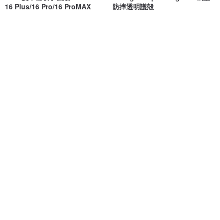
16 Plus/16 Pro/16 ProMAX
防摔透明護殻
UNIC
A.caseland
NT$ 1,580
NT$ 1,180
可客製
可客製
iPhone 17/16 手機殼∣邂逅浪漫
【花語系列-牡丹】| 犀牛盾 手機
磨砂 MagSafe 磁吸防摔手機殼
殼 防摔 生日禮物 情人節禮物
INJOY mall
ALCOHOL FREE
NT$ 690
NT$ 1,180
可客製