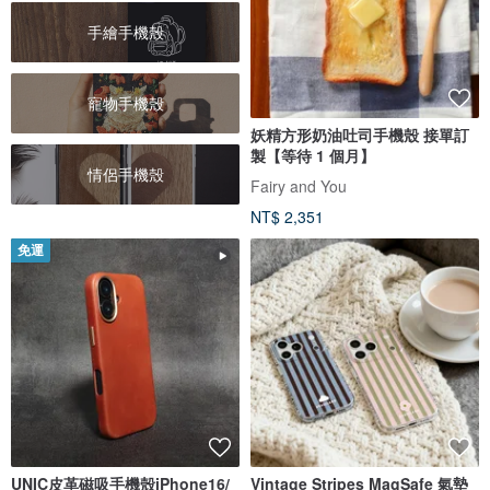
手繪手機殼
寵物手機殼
妖精方形奶油吐司手機殼 接單訂
製【等待 1 個月】
情侶手機殼
Fairy and You
NT$ 2,351
免運
UNIC皮革磁吸手機殼iPhone16/
Vintage Stripes MagSafe 氣墊