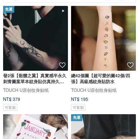
免運
發2張【骷髏之翼】真實感半永久
總42個圖【超可愛的圖42個/四
刺青圖案草本紋身貼仿真持久男
張】高級感紋身貼防水
女
TOUCH U原创纹身贴纸
TOUCH U原创纹身贴纸
NT$ 379
NT$ 195
可客製
可客製
免運