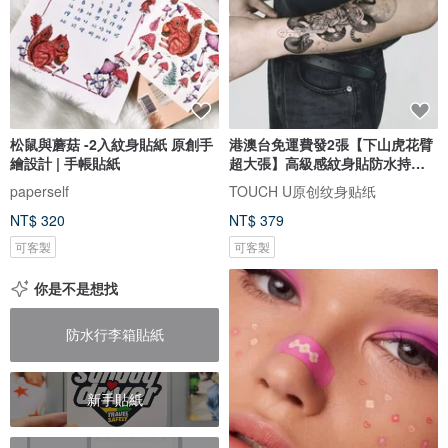
松鼠與蘑菇 -2入紋身貼紙 原創手
港澳台免運費發2張【下山虎花臂
繪設計 | 手帳貼紙
超大張】高級感紋身貼防水持久
仿真
paperself
TOUCH U原创纹身贴纸
NT$ 320
NT$ 379
可客製
可客製
你是不是想找
防水行李箱貼紙
新手貼紙