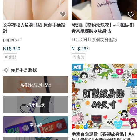
文字花-2入紋身貼紙 原創手繪設
發2張【簡約玫瑰花】-手腕貼-刺
計
青高級感防水紋身貼
paperself
TOUCH U原创纹身贴纸
NT$ 320
NT$ 267
可客製
可客製
免運
你是不是想找
客製化紋身貼紙
汽車貼紙
車貼紙
港澳台免運費【客製紋身貼】A4
尺寸最快24小時內發貨 防水持久