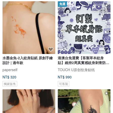
免運
水墨金魚-2入紋身貼紙 原創手繪
港澳台免運費【客製草本紋身
設計 | 過年款
貼】維持2周真實感紋身刺青防水
持久
paperself
TOUCH U原创纹身贴纸
NT$ 320
NT$ 990
獨家販售
可客製