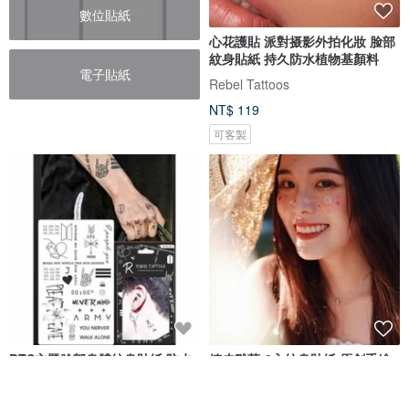
數位貼紙
心花護貼 派對摄影外拍化妝 脸部
紋身貼紙 持久防水植物基顏料
電子貼紙
Rebel Tattoos
NT$ 119
可客製
BTS主題臉部身體紋身貼紙 防水
嬉皮雛菊-2入紋身貼紙 原創手繪
持久植物性墨水 生日紀念歌曲主
設計
題
Rebel Tattoos
paperself