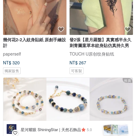
幾何花2-2入紋身貼紙 原創手繪設
發2張【星月羅盤】真實感半永久
計
刺青圖案草本紋身貼仿真持久男
paperself
TOUCH U原创纹身贴纸
NT$ 320
NT$ 267
獨家販售
可客製
推廣
星河耀眼 ShiningStar | 天然石飾品
5.0