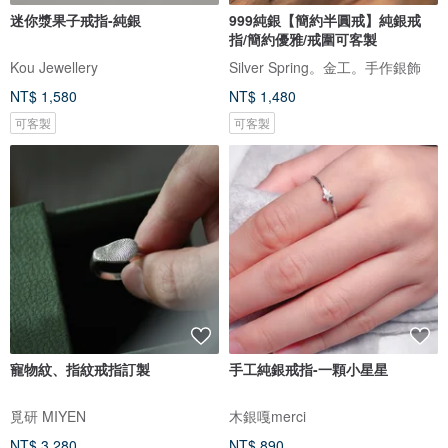
迷你漿果子戒指-純銀
999純銀【簡約半圓戒】純銀戒
指/簡約優雅/戒圍可客製
Kou Jewellery
Silver Spring。金工。手作銀飾
NT$ 1,580
NT$ 1,480
可客製
可客製
寵物紋、指紋戒指訂製
手工純銀戒指-一顆小星星
覓研 MIYEN
木銀嘎merci
NT$ 3,280
NT$ 890