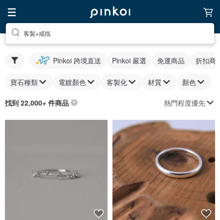
客製+戒指
Pinkoi 跨境直送
Pinkoi 嚴選
免運商品
折扣商
寶石種類
電鍍顏色
客製化
材質
顏色
熱門程度優先
找到 22,000+ 件商品