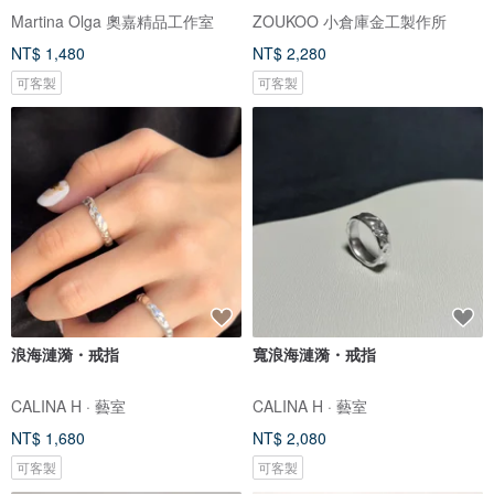
Martina Olga 奧嘉精品工作室
ZOUKOO 小倉庫金工製作所
NT$ 1,480
NT$ 2,280
可客製
可客製
浪海漣漪・戒指
寬浪海漣漪・戒指
CALINA H · 藝室
CALINA H · 藝室
NT$ 1,680
NT$ 2,080
可客製
可客製