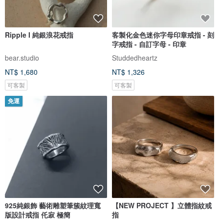
Ripple I 純銀浪花戒指
客製化金色迷你字母印章戒指 - 刻
字戒指 - 自訂字母 - 印章
bear.studio
Studdedheartz
NT$ 1,680
NT$ 1,326
可客製
可客製
免運
925純銀飾 藝術雕塑筆簇紋理寬
【NEW PROJECT 】立體指紋戒
版設計戒指 仛寂 極簡
指