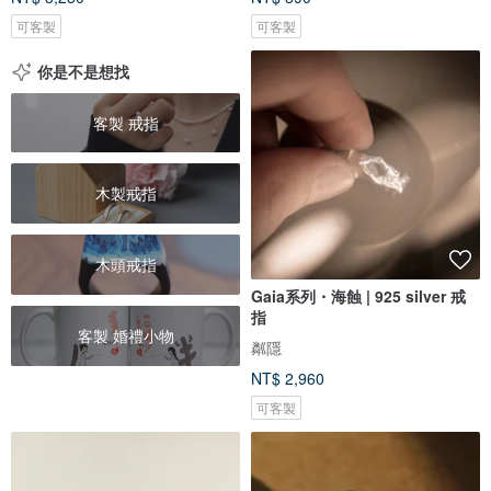
可客製
可客製
你是不是想找
客製 戒指
木製戒指
木頭戒指
Gaia系列・海蝕 | 925 silver 戒
指
客製 婚禮小物
粼隱
NT$ 2,960
可客製