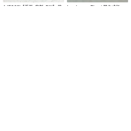
AJEOSSI【手工×客製×DIY】 黃
Landscape Ring | 雙色戒指
銅、紅銅×極細戒指(4只)
Ajeossi 手工飾品訂製
EMM_JEWEL
NT$ 1,300
NT$ 3,500
可客製
可客製
人手批花x浮雕唐草純銀戒指
客製刻字玫瑰金純銀戒指 男友生
日禮物推薦 情侶對戒 莫比烏斯款
Tamasii Jewellery
あいすい 愛水 aisui