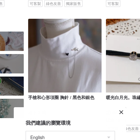
售
可客製
綠色友善
獨家販售
可客製
手槍和心形項圈 胸針 / 黑色和銀色
暖光白月光。珠
地下 3 階
甜hihi
US$ 25.69
US$ 18.71
我們建議的瀏覽環境
可客製
綠色友善