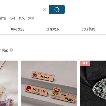
背包
花磚
長夾
洋裝
風格文具
居家餐廚
品味美食
” 商品
88 折