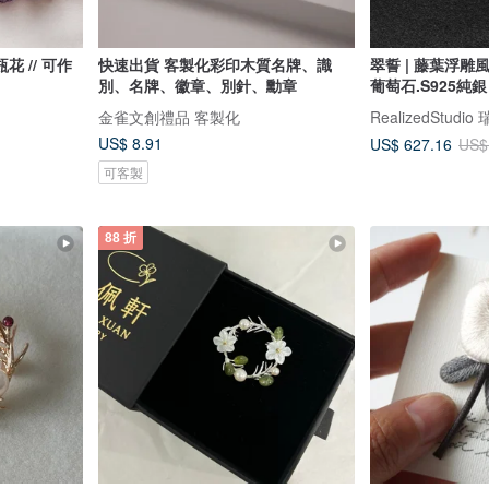
 // 可作
快速出貨 客製化彩印木質名牌、識
翠誓 | 藤葉浮雕
別、名牌、徽章、別針、勳章
葡萄石.S925純銀
金雀文創禮品 客製化
US$ 8.91
US$ 627.16
US$
可客製
88 折