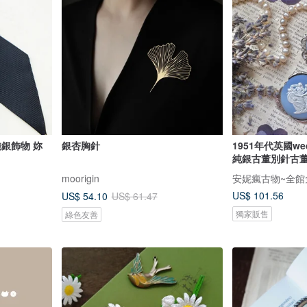
純銀飾物 妳
銀杏胸針
1951年代英國we
純銀古董別針古
moorigin
US$ 101.56
US$ 54.10
US$ 61.47
獨家販售
綠色友善