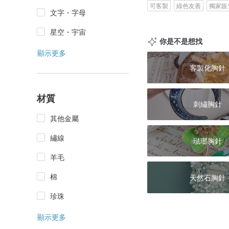
可客製
綠色友善
獨家販
文字・字母
星空・宇宙
你是不是想找
顯示更多
客製化胸針
材質
刺繡胸針
其他金屬
繡線
琺瑯胸針
羊毛
棉
天然石胸針
珍珠
顯示更多