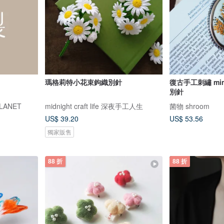
瑪格莉特小花束鉤織別針
復古手工刺繡 mimo
別針
LANET
midnight craft life 深夜手工人生
菌物 shroom
US$ 39.20
US$ 53.56
獨家販售
88 折
88 折