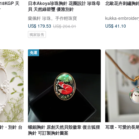
8KGP 天
日本Akoya珍珠胸針 花圈設計 珍珠母
北歐花卉刺繡胸
計
貝 天然綠碧璽 優雅別針
蘭佩軒 珍珠。手作輕珠寶
kukka-embroider
US$ 41.10
US$ 179.53
US$ 204.01
獨家販售
免運
針・別針 台
螺鈿胸針 原創天然貝殼徽章 復古狐狸
耳環 - 可愛的長尾
胸針 可訂製胸針圖案