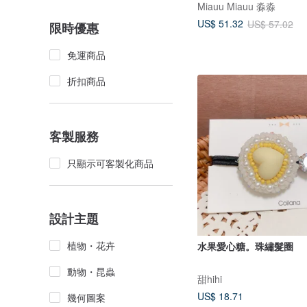
Miauu Miauu 淼淼
US$ 51.32
US$ 57.02
限時優惠
免運商品
折扣商品
客製服務
只顯示可客製化商品
設計主題
植物・花卉
水果愛心糖。珠繡髮圈
動物・昆蟲
甜hihi
US$ 18.71
幾何圖案