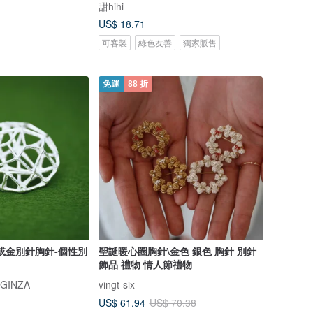
甜hihi
US$ 18.71
可客製
綠色友善
獨家販售
免運
88 折
或金別針胸針-個性別
聖誕暖心圈胸針\金色 銀色 胸針 別針
飾品 禮物 情人節禮物
 GINZA
vingt-six
US$ 61.94
US$ 70.38