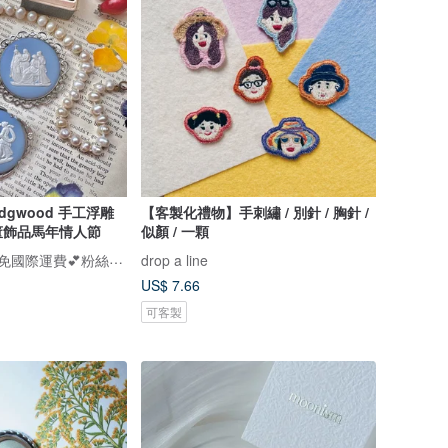
dgwood 手工浮雕
【客製化禮物】手刺繡 / 別針 / 胸針 /
董飾品馬年情人節
似顏 / 一顆
安妮瘋古物~全館免國際運費💕粉絲團/IG追蹤～安妮瘋古物
drop a line
US$ 7.66
可客製