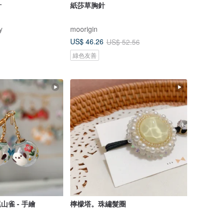
針
紙莎草胸針
y
moorigin
US$ 46.26
US$ 52.56
綠色友善
山雀 - 手繪
檸檬塔。珠繡髮圈