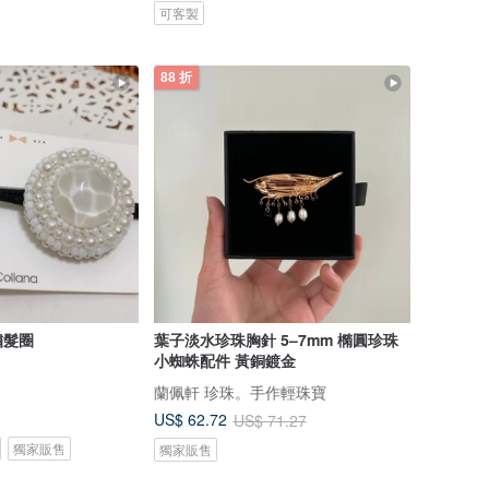
可客製
88 折
繡髮圈
葉子淡水珍珠胸針 5–7mm 橢圓珍珠
小蜘蛛配件 黃銅鍍金
蘭佩軒 珍珠。手作輕珠寶
US$ 62.72
US$ 71.27
獨家販售
獨家販售