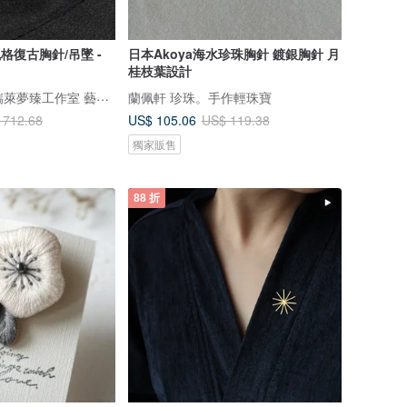
風格復古胸針/吊墜 -
日本Akoya海水珍珠胸針 鍍銀胸針 月
桂枝葉設計
RealizedStudio 瑞萊夢臻工作室 藝飾創作珠寶設計
蘭佩軒 珍珠。手作輕珠寶
US$ 105.06
 712.68
US$ 119.38
獨家販售
88 折