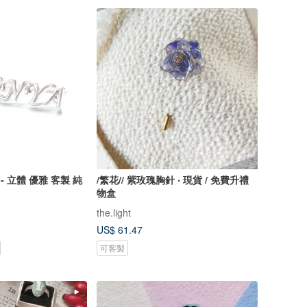
 - 立體 優雅 客製 純
/繁花// 紫玫瑰胸針 ‧ 現貨 / 免費升禮
物盒
the.light
US$ 61.47
可客製