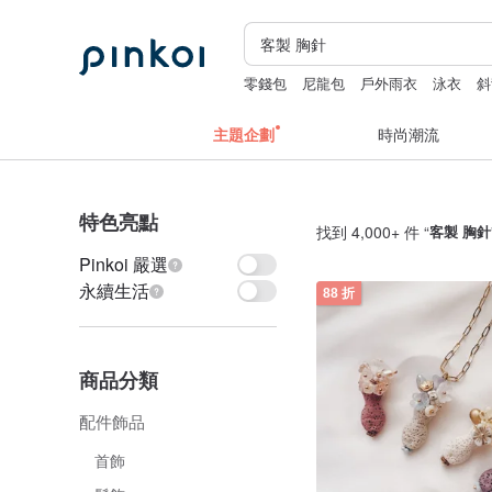
零錢包
尼龍包
戶外雨衣
泳衣
斜
主題企劃
時尚潮流
特色亮點
找到 4,000+ 件 “
客製 胸針
Pinkoi 嚴選
永續生活
88 折
商品分類
配件飾品
首飾