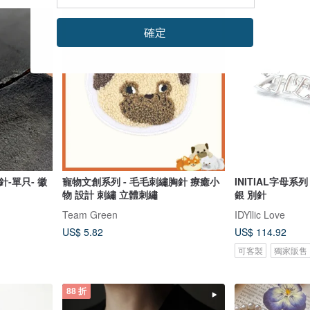
確定
-單只- 徽
寵物文創系列 - 毛毛刺繡胸針 療癒小
INITIAL字母系列
物 設計 刺繡 立體刺繡
銀 別針
Team Green
IDYllic Love
US$ 5.82
US$ 114.92
可客製
獨家販售
88 折