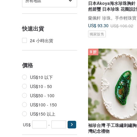
所有地區
日本Akoya海水珍珠胸針 1
然碧璽 日本珍珠 花圈設
蘭佩軒 珍珠。手作輕珠寶
US$ 93.30
US$ 106.02
快速出貨
獨家販售
24 小時出貨
9 折
價格
US$10 以下
US$10 - 50
US$50 - 100
US$100 - 150
US$150 以上
US$
-
袖珍台灣 手工珠繡刺繡胸
灣紀念禮物