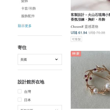
髮飾
卡套/吊飾
客製設計－火山石琉璃小瓶花
服飾配件
香氛項鍊・胸針・吊飾
顯示更多
𝑪𝒉𝒐𝒔𝒆𝒏𝑹 靈感選物
US$ 61.94
US$ 70.38
可客製
寄往
88 折
美國
設計館所在地
台灣
日本