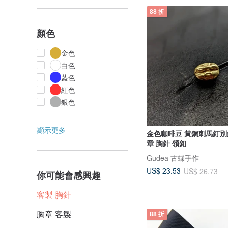
88 折
顏色
金色
白色
藍色
紅色
銀色
顯示更多
金色咖啡豆 黃銅刺馬釘別針
章 胸針 領釦
Gudea 古蝶手作
US$ 23.53
US$ 26.73
你可能會感興趣
客製 胸針
胸章 客製
88 折