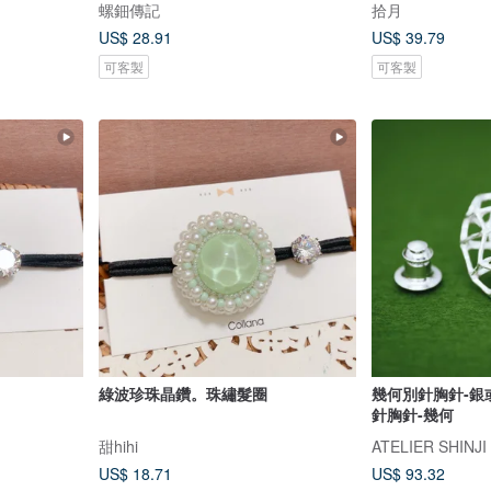
螺鈿傳記
拾月
US$ 28.91
US$ 39.79
可客製
可客製
綠波珍珠晶鑽。珠繡髮圈
幾何別針胸針-銀
針胸針-幾何
甜hihi
ATELIER SHINJI
US$ 18.71
US$ 93.32