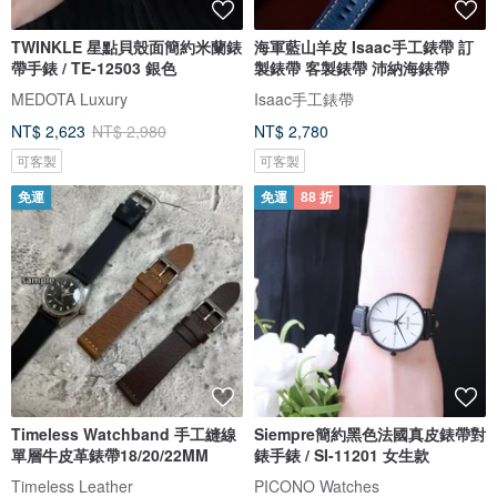
TWINKLE 星點貝殼面簡約米蘭錶
海軍藍山羊皮 Isaac手工錶帶 訂
帶手錶 / TE-12503 銀色
製錶帶 客製錶帶 沛納海錶帶
MEDOTA Luxury
Isaac手工錶帶
NT$ 2,623
NT$ 2,980
NT$ 2,780
可客製
可客製
免運
免運
88 折
Timeless Watchband 手工縫線
Siempre簡約黑色法國真皮錶帶對
單層牛皮革錶帶18/20/22MM
錶手錶 / SI-11201 女生款
Timeless Leather
PICONO Watches