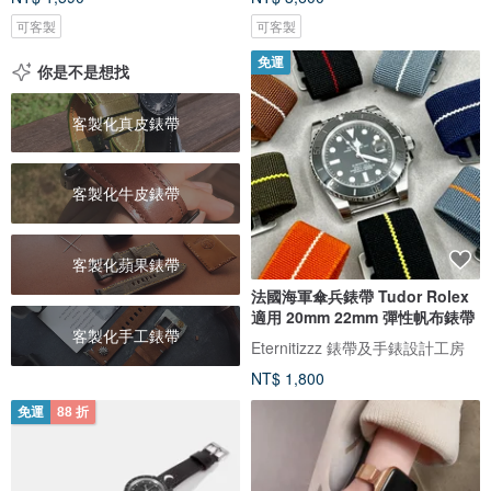
可客製
可客製
免運
你是不是想找
客製化真皮錶帶
客製化牛皮錶帶
客製化蘋果錶帶
法國海軍傘兵錶帶 Tudor Rolex
適用 20mm 22mm 彈性帆布錶帶
客製化手工錶帶
Eternitizzz 錶帶及手錶設計工房
NT$ 1,800
免運
88 折