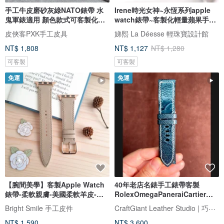
手工牛皮磨砂灰綠NATO錶帶 水
Irene時光女神~永恆系列apple
鬼軍錶適用 顏色款式可客製化可
watch錶帶~客製化輕量蘋果手錶
刻字
錶帶
皮俠客PXK手工皮具
娣熙 La Déesse 輕珠寶設計館
NT$ 1,808
NT$ 1,127
NT$ 1,280
可客製
可客製
免運
免運
【腕間美學】客製Apple Watch
40年老店名錶手工錶帶客製
錶帶-柔軟親膚-美國柔軟羊皮-米
RolexOmegaPaneraiCartier各
杏色
品牌請私訊
CraftGiant Leather Studio | 巧將手工皮雕工坊
Bright Smile 手工皮件
NT$ 1,590
NT$ 3,600