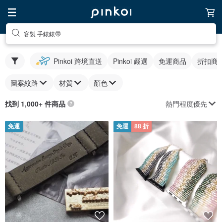
客製 手錶錶帶
Pinkoi 跨境直送
Pinkoi 嚴選
免運商品
折扣商
圖案紋路
材質
顏色
熱門程度優先
找到 1,000+ 件商品
免運
免運
88 折