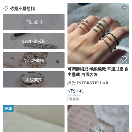
你是不是想找
開口戒指
925純銀戒指
文化幣戒指
可調節細戒 蠟線編織 幸運戒指 自
由疊戴 自選客製
木紋戒指
織光 𝐈𝐍𝐓𝐄𝐑𝐒𝐓𝐄𝐋𝐋𝐀𝐑
NT$ 149
可客製
免運