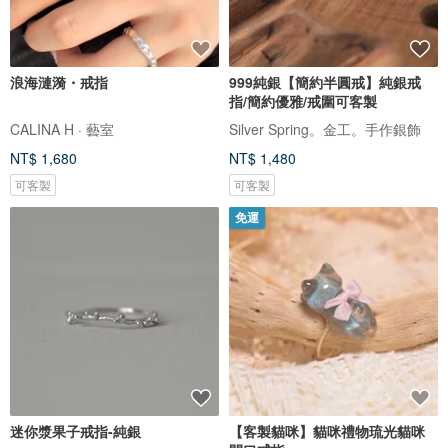
浪海漣漪・戒指
999純銀【簡約半圓戒】純銀戒
指/簡約優雅/戒圍可客製
CALINA H · 藝室
Silver Spring。金工。手作銀飾
NT$ 1,680
NT$ 1,480
可客製
可客製
免運
迷你漿果子戒指-純銀
【客製貓咪】貓咪禮物琉光貓咪