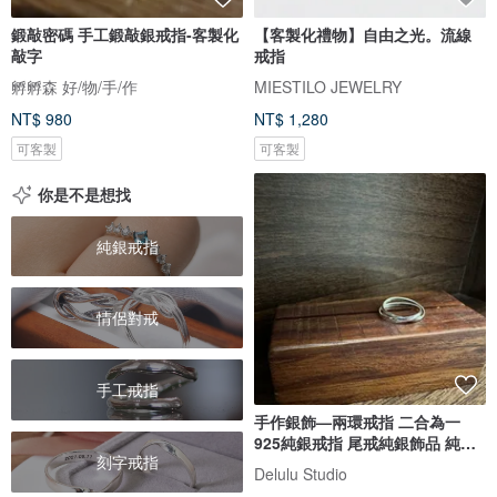
鍛敲密碼 手工鍛敲銀戒指-客製化
【客製化禮物】自由之光。流線
敲字
戒指
孵孵森 好/物/手/作
MIESTILO JEWELRY
NT$ 980
NT$ 1,280
可客製
可客製
你是不是想找
純銀戒指
情侶對戒
手工戒指
手作銀飾—兩環戒指 二合為一
925純銀戒指 尾戒純銀飾品 純銀
刻字戒指
戒
Delulu Studio