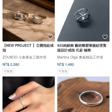
【NEW PROJECT 】立體指紋戒
925純銀飾 藝術雕塑筆簇紋理寬
指
版設計戒指 仛寂 極簡
ZOUKOO 小倉庫金工製作所
Martina Olga 奧嘉精品工作室
NT$ 2,280
NT$ 1,480
可客製
可客製