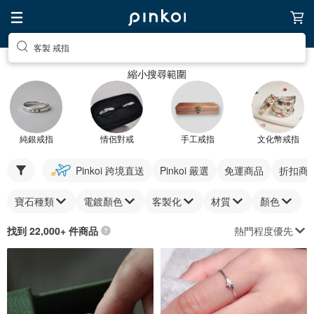
客製 戒指
縮小搜尋範圍
純銀戒指
情侶對戒
手工戒指
文化幣戒指
Pinkoi 跨境直送
Pinkoi 嚴選
免運商品
折扣商
寶石種類
電鍍顏色
客製化
材質
顏色
熱門程度優先
找到 22,000+ 件商品