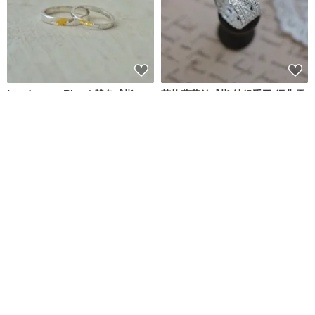
Landscape Ring | 雙色戒指
英格蘭蕾絲戒指 純銀手工 經典優
雅沈穩
EMM_JEWEL
金＊夏琳 King & Sharlene
NT$ 3,500
NT$ 2,680
可客製
可客製
免運