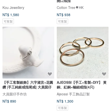
開口戒指
Kou Jewellery
Cotton Tree🌳HK
NT$ 1,580
NT$ 938
可客製
可客製
【手工客製銀飾】六字箴言×花圓
AJEOSSI【手工×客製×DIY】 黃
鑽 |手工純銀戒指尾戒| 大員囡仔
銅、紅銅×極細戒指(4只)
大員囡仔手作坊
Ajeossi 手工飾品訂製
NT$ 890
NT$ 1,300
可客製