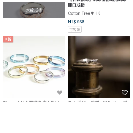
開口戒指
木紋戒指
Cotton Tree🌳HK
NT$ 938
可客製
8 折
Titanvek鈦金屬戒指 素面拋光
Gaia系列・ 砂礫 | 925 silver 戒
3.5mm
指
鈦坦維克
粼隱
NT$ 792
NT$ 990
NT$ 2,160
可客製
可客製