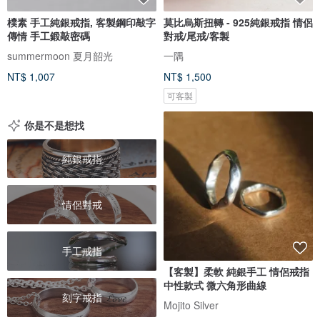
樸素 手工純銀戒指, 客製鋼印敲字
莫比烏斯扭轉 - 925純銀戒指 情侶
傳情 手工鍛敲密碼
對戒/尾戒/客製
summermoon 夏月韶光
一隅
NT$ 1,007
NT$ 1,500
可客製
你是不是想找
純銀戒指
情侶對戒
手工戒指
【客製】柔軟 純銀手工 情侶戒指
中性款式 微六角形曲線
刻字戒指
Mojito Silver