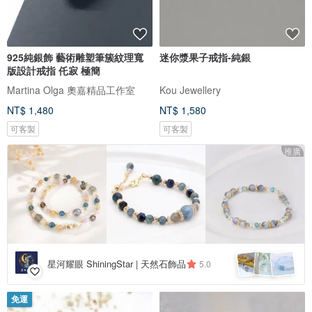
925純銀飾 藝術雕塑筆簇紋理寬
迷你漿果子戒指-純銀
版設計戒指 仛寂 極簡
Martina Olga 奧嘉精品工作室
Kou Jewellery
NT$ 1,480
NT$ 1,580
可客製
可客製
推廣
星河耀眼 ShiningStar | 天然石飾品
5.0
免運