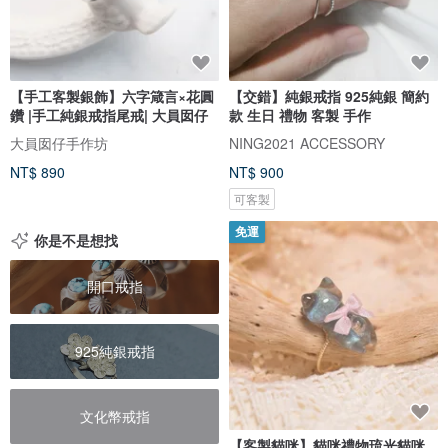
【手工客製銀飾】六字箴言×花圓
【交錯】純銀戒指 925純銀 簡約
鑽 |手工純銀戒指尾戒| 大員囡仔
款 生日 禮物 客製 手作
大員囡仔手作坊
NING2021 ACCESSORY
NT$ 890
NT$ 900
可客製
免運
你是不是想找
開口戒指
925純銀戒指
文化幣戒指
【客製貓咪】貓咪禮物琉光貓咪