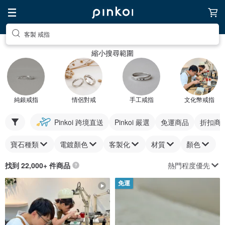
客製 戒指
縮小搜尋範圍
純銀戒指
情侶對戒
手工戒指
文化幣戒指
Pinkoi 跨境直送
Pinkoi 嚴選
免運商品
折扣商
寶石種類
電鍍顏色
客製化
材質
顏色
熱門程度優先
找到 22,000+ 件商品
免運