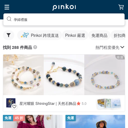
孕婦禮服
Pinkoi 跨境直送
Pinkoi 嚴選
免運商品
折扣商
熱門程度優先
找到 288 件商品
推廣
星河耀眼 ShiningStar | 天然石飾品
5.0
免運
45 折
免運