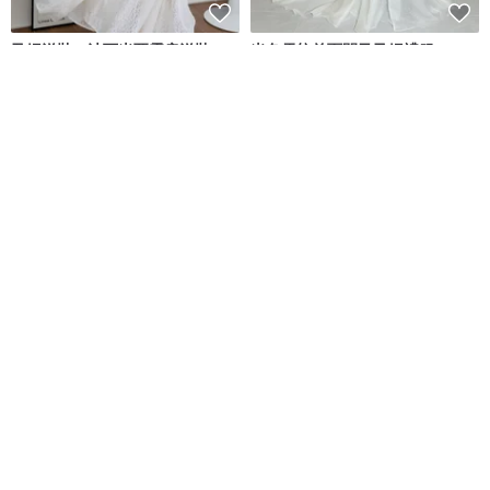
孕婦洋裝、波西米亞露肩洋裝、
米色雪紡前面開叉孕婦禮服
波西米亞婚紗、孕婦裝
BiBi Meow Planet Wedding Dress
MAYMAYA
NT$ 2,856
NT$ 6,346
NT$ 5,800
綠色友善
獨家販售
免運
帶蕾絲、緞帶和珍珠、頭帶、鞋
透膚香檳米孕婦禮服
子的粉紅色連衣裙。生日禮服。
BiBi Meow Planet Wedding Dress
V.I.Angel