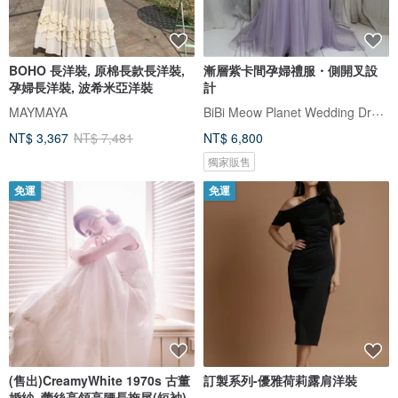
BOHO 長洋裝, 原棉長款長洋裝,
漸層紫卡間孕婦禮服・側開叉設
孕婦長洋裝, 波希米亞洋裝
計
BiBi Meow Planet Wedding Dress
MAYMAYA
NT$ 3,367
NT$ 7,481
NT$ 6,800
獨家販售
免運
免運
(售出)CreamyWhite 1970s 古董
訂製系列-優雅荷莉露肩洋裝
婚紗_蕾絲高領高腰長拖尾(短袖)