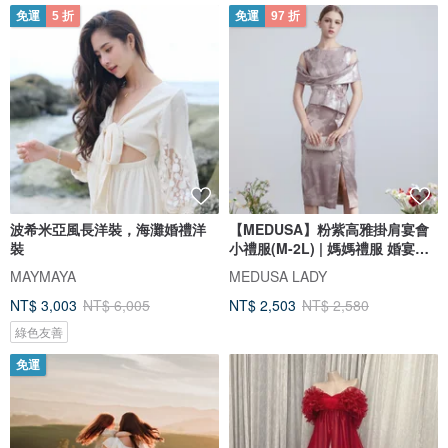
免運
5 折
免運
97 折
波希米亞風長洋裝，海灘婚禮洋
【MEDUSA】粉紫高雅掛肩宴會
裝
小禮服(M-2L) | 媽媽禮服 婚宴禮
服
MAYMAYA
MEDUSA LADY
NT$ 3,003
NT$ 6,005
NT$ 2,503
NT$ 2,580
綠色友善
免運