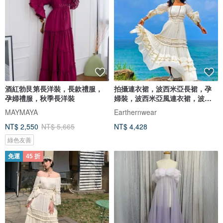
酒紅勃艮第長洋裝，長款禮服，
拍攝連衣裙，波西米亞長裙，孕
孕婦禮服，秋季長洋裝
婦裝，波西米亞風連衣裙，波西
米亞風連衣裙，
MAYMAYA
Earthernwear
NT$ 2,550
NT$ 5,665
NT$ 4,428
綠色友善
免運
45 折