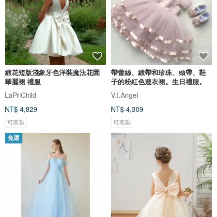
緞花短版淺象牙色洋裝魔法花園
帶蕾絲、緞帶和珍珠、頭帶、鞋
華麗裙 禮服
子的粉紅色連衣裙。生日禮服。
LaPriChild
V.I.Angel
NT$ 4,829
NT$ 4,309
可客製
可客製
免運