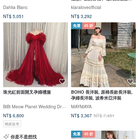
洋裝、白色洋裝
Dahlia Blanc
klaraloveofficial
NT$ 5,051
NT$ 3,292
免運
45 折
珠光紅前面開叉孕婦禮服
BOHO 長洋裝, 原棉長款長洋裝,
孕婦長洋裝, 波希米亞洋裝
BiBi Meow Planet Wedding Dress
MAYMAYA
NT$ 6,800
NT$ 3,367
NT$ 7,481
獨家販售
免運
45 折
你是不是想找