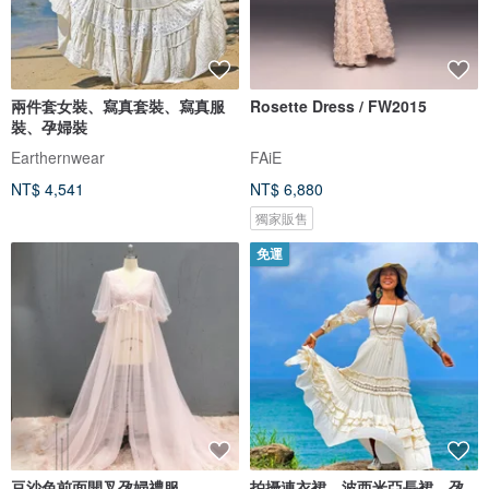
兩件套女裝、寫真套裝、寫真服
Rosette Dress / FW2015
裝、孕婦裝
Earthernwear
FAiE
NT$ 4,541
NT$ 6,880
獨家販售
免運
豆沙色前面開叉孕婦禮服
拍攝連衣裙，波西米亞長裙，孕