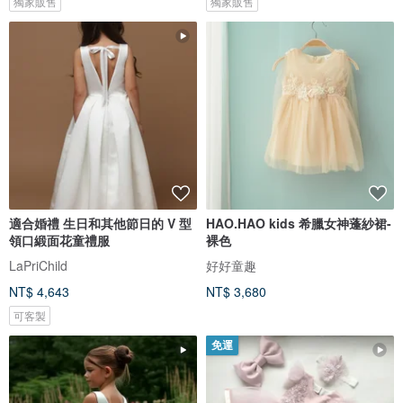
獨家販售
獨家販售
適合婚禮 生日和其他節日的 V 型
HAO.HAO kids 希臘女神蓬紗裙-
領口緞面花童禮服
裸色
LaPriChild
好好童趣
NT$ 4,643
NT$ 3,680
可客製
免運