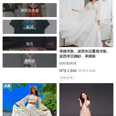
萬聖節衣服
氣球
南瓜
孕婦洋裝、波西米亞露肩洋裝、
波西米亞婚紗、孕婦裝
萬聖節
MAYMAYA
NT$ 2,856
NT$ 6,346
綠色友善
免運