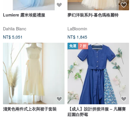
Lumiere 露米埃藍禮服
夢幻洋裝系列-暮色瑪格麗特
Dahlia Blanc
LaBloomin
NT$ 5,051
NT$ 1,845
免運
7 折
淺黃色兩件式上衣與裙子套裝
【成人】設計拼接洋服 – 凡爾賽
莊園白野莓
Krave by KEERATIKA
小隊福｜Super Dear Family
NT$ 1,692
NT$ 1,526
NT$ 2,180