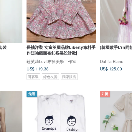
套裝
長袖洋裝 女童英國品牌Liberty布料手
(韓國歌手LYn同
作短袖緞面布釦客製設計歐j
菈芙莉Lovli布藝美學工作室
Dahlia Blanc
US$ 119.38
US$ 125.00
可客製
綠色友善
獨家販售
免運
7 折