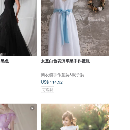
 黑色
女童白色表演畢業手作禮服
簡衣櫥手作童裝&親子裝
US$ 114.92
可客製