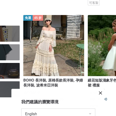
可客製
免運
45 折
BOHO 長洋裝, 原棉長款長洋裝, 孕婦
緞花短版淺象牙
長洋裝, 波希米亞洋裝
裙 禮服
MAYMAYA
LaPriChild
US$ 130.00
US$ 122.37
US$ 271.92
我們建議的瀏覽環境
可客製