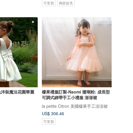
可客製
獨家販售
色洋裝魔法花園華麗
檬果禮服訂製-Naomi 珊瑚粉: 成長型
可調式綁帶手工小禮服 澎澎裙
la petite Citron 美國檬果手工澎澎裙
US$ 306.46
可客製