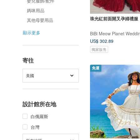
嬰兒服飾/配件
媽咪用品
珠光紅前面開叉孕婦禮服
其他母嬰用品
顯示更多
BiBi Meow Planet Weddi
US$ 302.89
獨家販售
寄往
免運
美國
設計館所在地
白俄羅斯
台灣