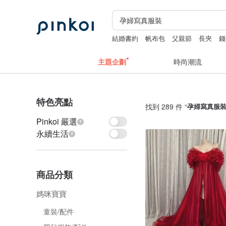
結婚書約
帆布包
父親節
長夾
錢
主題企劃
時尚潮流
特色亮點
找到 289 件 “
孕婦寫真服
Pinkoi 嚴選
永續生活
商品分類
媽咪寶寶
童裝/配件