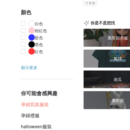
可客製
顏色
你是不是想找
白色
粉紅色
藍色
萬聖節衣服
黑色
紅色
氣球
顯示更多
南瓜
你可能會感興趣
萬聖節
孕婦寫真服裝
孕婦禮服
halloween服裝