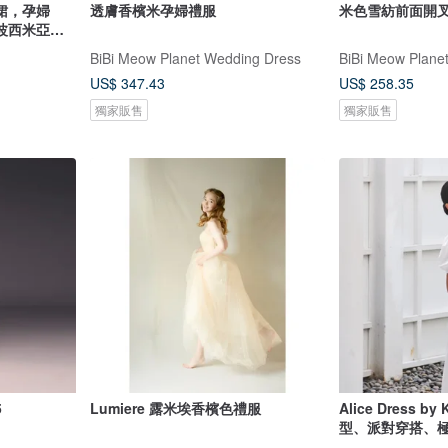
裙，孕婦
透膚香檳米孕婦禮服
米色雪紡前面開
波西米亞風
BiBi Meow Planet Wedding Dress
BiBi Meow Plane
US$ 347.43
US$ 258.35
獨家販售
獨家販售
5
Lumiere 露米埃香檳色禮服
Alice Dress by Kl
型、派對穿搭、
白色洋裝