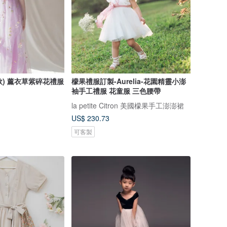
款) 薰衣草紫碎花禮服
檬果禮服訂製-Aurelia-花園精靈小澎
袖手工禮服 花童服 三色腰帶
la petite Citron 美國檬果手工澎澎裙
US$ 230.73
可客製