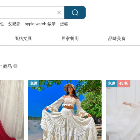
包
父親節
apple watch 錶帶
蛋糕
風格文具
居家餐廚
品味美食
裝
” 商品
免運
免運
45 折