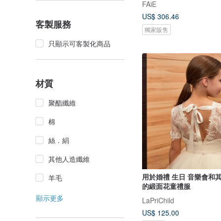
FAiE
US$ 306.46
客製服務
獨家販售
只顯示可客製化商品
材質
聚酯纖維
棉
絲．絹
其他人造纖維
用於婚禮 生日 音樂會和
羊毛
的緞面花童禮服
顯示更多
LaPriChild
US$ 125.00