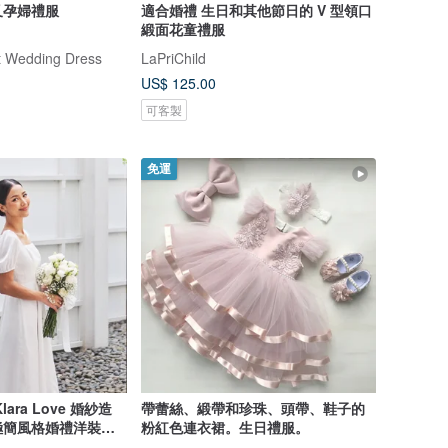
叉孕婦禮服
適合婚禮 生日和其他節日的 V 型領口
緞面花童禮服
t Wedding Dress
LaPriChild
US$ 125.00
可客製
免運
ara Love 婚紗造
帶蕾絲、緞帶和珍珠、頭帶、鞋子的
極簡風格婚禮洋裝、
粉紅色連衣裙。生日禮服。