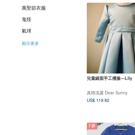
萬聖節衣服
鬼怪
氣球
顯示更多
兒童緞面手工禮服—Lily
真晴流露 Dear Sunny
US$ 119.82
7 折