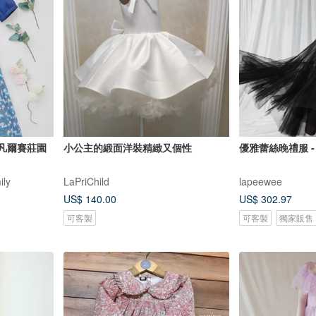
 凡爾賽莊園
小公主的緞面洋裝精緻又個性
優雅蕾絲晚禮服 -
ly
LaPriChild
lapeewee
US$ 140.00
US$ 302.97
可客製
可客製
獨家販售