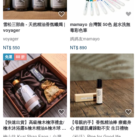
雪松三部曲 - 天然精油香氛蠟燭 |
mamayo 台灣製 50色 超水洗無
voyager
毒彩色筆
voyager
媽媽友mamayo
NT$ 550
NT$ 890
免運
88 折
【快速出貨】高級檜木檜淳禮盒/
【母親的手】香氛精油棒 療癒身
檜木沐浴露&檜木精油&檜木球 年
心 舒緩肌膚躁動不安 生日禮物
節
檜山坊 Kuai Shan Fang︱台灣檜木香氛領導品牌，療癒森林
《松活》Pine for Good life.