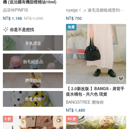
機 (送法國有機甜橙精油10ml)
nyaigs ☾·̩͙⋆ 連毛流都能感受到的貓咪刺繡
品菲特PINFIS
NT$ 1,166
NT$ 1,295
NT$ 700
免運
你是不是想找
香氛禮盒
胎毛紀念品
臍帶飾品
【 2.0新改版 】BANGS - 肩背手
提水桶包 - 共六色 現貨
舒壓禮物
BANGSTREE 瀏海樹
NT$ 1,480
5 折
83 折