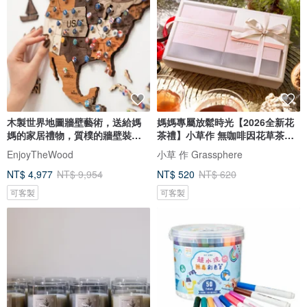
木製世界地圖牆壁藝術，送給媽
媽媽專屬放鬆時光【2026全新花
媽的家居禮物，質樸的牆壁裝
茶禮】小草作 無咖啡因花草茶禮
飾，3D 世界地圖
盒
EnjoyTheWood
小草 作 Grassphere
NT$ 4,977
NT$ 9,954
NT$ 520
NT$ 620
可客製
可客製