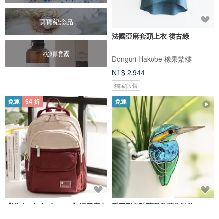
寶寶紀念品
法國亞麻套頭上衣 復古綠
枕頭噴霧
Donguri Hakobe 橡果繁縷
NT$ 2,944
獨家販售
免運
54 折
免運
【Kinloch Anderson】清新摩卡
手工彩色玻璃翠鳥花盆裝飾
掀蓋後背包-酒紅
Tiffany工藝玻璃藝術