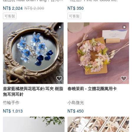
NT$ 2,024
NT$ 2,300
NT$ 350
可客製
可客製
皇家藍橘梗與花苞耳針/耳夾 樹脂
春曉茉莉 - 立體花圈萬用卡
無耳洞耳針
竹輪手作
小島微光
NT$ 1,013
NT$ 450