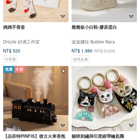
媽媽手冊套
翹翹板小白鞋-膠原蛋白
Drizzle 好滴工作室
波波娜拉 Bubble Nara
NT$ 520
NT$ 1,980
NT$ 2,200
可客製
綠色友善
免運
9 折
【品菲特PINFIS】復古火車香氛
貓咪刺繡與印度緞帶鑰匙圈