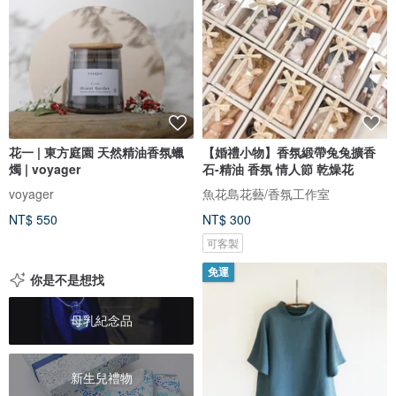
花一 | 東方庭園 天然精油香氛蠟
【婚禮小物】香氛緞帶兔兔擴香
燭 | voyager
石-精油 香氛 情人節 乾燥花
voyager
魚花島花藝/香氛工作室
NT$ 550
NT$ 300
可客製
免運
你是不是想找
母乳紀念品
新生兒禮物