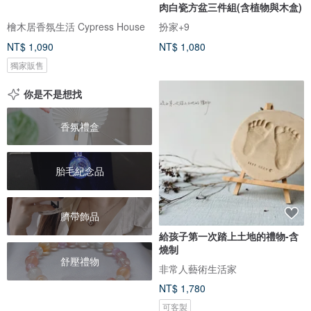
肉白瓷方盆三件組(含植物與木盒)
檜木居香氛生活 Cypress House
扮家+9
NT$ 1,090
NT$ 1,080
獨家販售
你是不是想找
香氛禮盒
胎毛紀念品
臍帶飾品
給孩子第一次踏上土地的禮物-含
燒制
舒壓禮物
非常人藝術生活家
NT$ 1,780
可客製