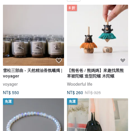
8 折
雪松三部曲 - 天然精油香氛蠟燭 |
【熊爸爸 / 熊媽媽】來趣找黑熊
voyager
草裙陀螺 造型陀螺 木陀螺
voyager
Wooderful life
NT$ 550
NT$ 260
NT$ 325
免運
免運