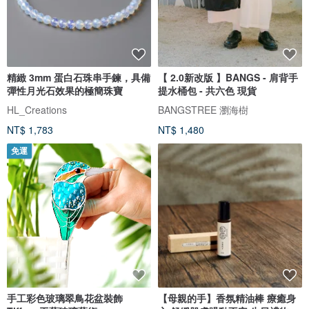
精緻 3mm 蛋白石珠串手鍊，具備
【 2.0新改版 】BANGS - 肩背手
彈性月光石效果的極簡珠寶
提水桶包 - 共六色 現貨
HL_Creations
BANGSTREE 瀏海樹
NT$ 1,783
NT$ 1,480
免運
手工彩色玻璃翠鳥花盆裝飾
【母親的手】香氛精油棒 療癒身