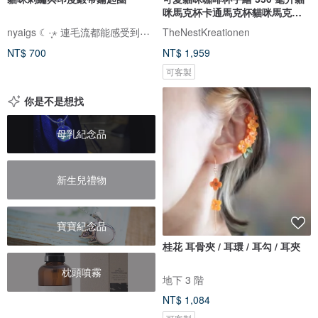
咪馬克杯卡通馬克杯貓咪馬克杯
送禮佳品
nyaigs ☾·̩͙⋆ 連毛流都能感受到的貓咪刺繡
TheNestKreationen
NT$ 700
NT$ 1,959
可客製
你是不是想找
母乳紀念品
新生兒禮物
寶寶紀念品
桂花 耳骨夾 / 耳環 / 耳勾 / 耳夾
枕頭噴霧
地下 3 階
NT$ 1,084