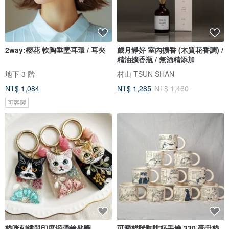
2way:櫻花 軟陶垂墜耳環 / 耳夾
歲月靜好 室內擴香 (木質花香調) /
精油擴香瓶 / 無酒精添加
地下 3 階
村山 TSUN SHAN
NT$ 1,084
NT$ 1,285
NT$ 1,460
可客製
貓咪刺繡與印度緞帶鑰匙圈
可愛貓咪咖啡杯手繪 330 毫升貓