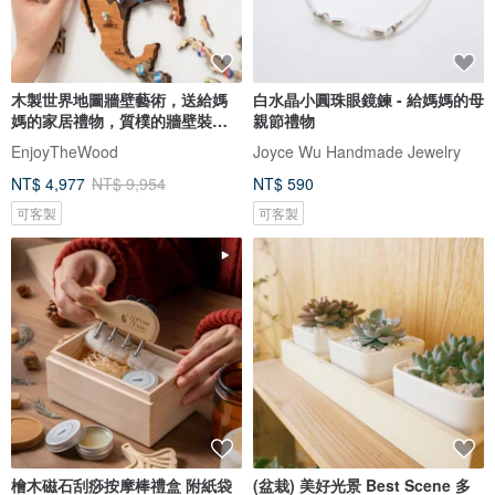
木製世界地圖牆壁藝術，送給媽
白水晶小圓珠眼鏡鍊 - 給媽媽的母
媽的家居禮物，質樸的牆壁裝
親節禮物
飾，3D 世界地圖
EnjoyTheWood
Joyce Wu Handmade Jewelry
NT$ 4,977
NT$ 9,954
NT$ 590
可客製
可客製
檜木磁石刮痧按摩棒禮盒 附紙袋
(盆栽) 美好光景 Best Scene 多