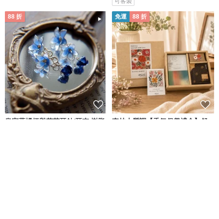
可客製
88 折
免運
88 折
皇家藍橘梗與花苞耳針/耳夾 樹脂
森林木質調【香氛保養禮盒】舒
無耳洞耳針
心好眠修護禮盒─天然精油面膜
檜山坊 Kuai Shan Fang︱台灣檜木香氛領導品牌，療癒森林
竹輪手作
NT$ 892
NT$ 1,013
NT$ 1,100
NT$ 1,250
可客製
88 折