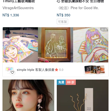
Tiffany工藝玻璃藝術
心 舒緩肌膚躁動不安 生日禮物
VitrageArtSouvenirs
《松活》Pine for Good life.
NT$ 1,336
NT$ 350
可客製
推廣
4
+
simple triple 客製人像插畫
5.0
免運
88 折