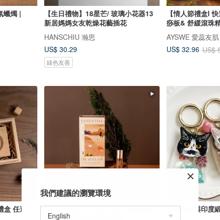
蠟燭 |
【生日禮物】18星芒/ 玻璃小花器13
【情人節禮盒l 
新居媽媽女友乾燥花藝插花
痧板& 舒緩滾珠
HANSCHIU 瀚思
AYSWE 愛蕊友
US$ 30.29
US$ 32.96
US$ 
綠色友善
我們建議的瀏覽環境
盒 任選9
【情人節禮盒 l 快速出貨】減壓舒緩
貓咪刺繡與印度
滾珠精油 附撥提棒 木質調