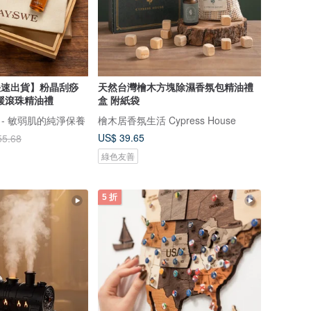
 快速出貨】粉晶刮痧
天然台灣檜木方塊除濕香氛包精油禮
舒緩滾珠精油禮
盒 附紙袋
肌 - 敏弱肌的純淨保養
檜木居香氛生活 Cypress House
US$ 39.65
55.68
綠色友善
5 折