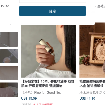
House
AYSWE 愛蕊友肌 - 敏弱肌的純淨保養
確定
US$ 31.14
US$ 25.43
【好頸常在】10ML 香氛精油棒 放鬆
植物圖鑑橢圓擴香
肌肉 舒緩肩頸痠痛 聖誕禮物
木盒 附送禮紙袋
《松活》Pine for Good life.
檜木居香氛生活 Cyp
US$ 15.59
US$ 44.10
可客製
6 人正準備購買