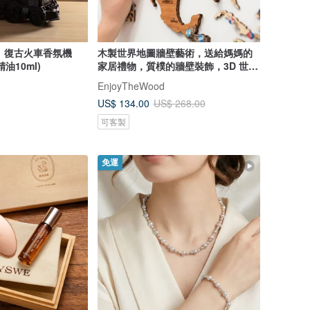
S】復古火車香氛機
木製世界地圖牆壁藝術，送給媽媽的
油10ml)
家居禮物，質樸的牆壁裝飾，3D 世界
地圖
EnjoyTheWood
US$ 134.00
US$ 268.00
可客製
免運