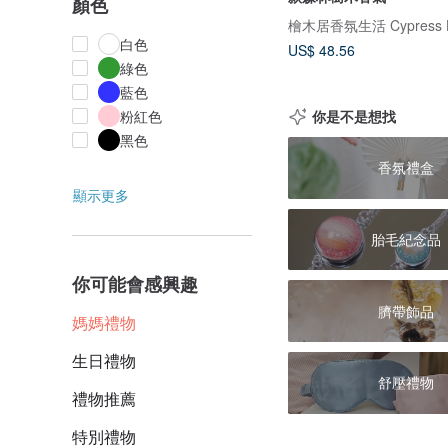
顏色
檜木居香氛生活 Cypress 
白色
US$ 48.56
綠色
藍色
你是不是想找
粉紅色
黑色
香氛禮盒
顯示更多
胎毛紀念品
你可能會感興趣
臍帶飾品
媽媽禮物
生日禮物
舒壓禮物
禮物推薦
特別禮物