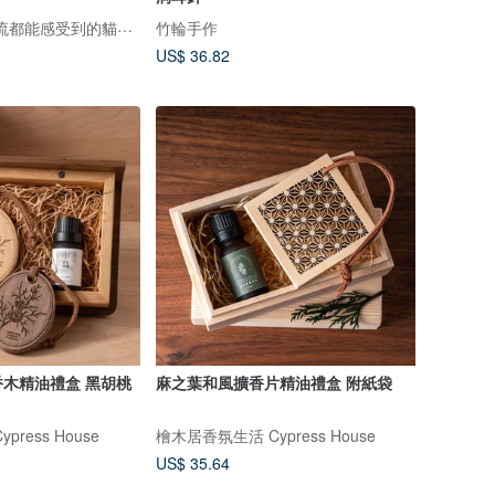
nyaigs ☾·̩͙⋆ 連毛流都能感受到的貓咪刺繡
竹輪手作
US$ 36.82
木精油禮盒 黑胡桃
麻之葉和風擴香片精油禮盒 附紙袋
ress House
檜木居香氛生活 Cypress House
US$ 35.64