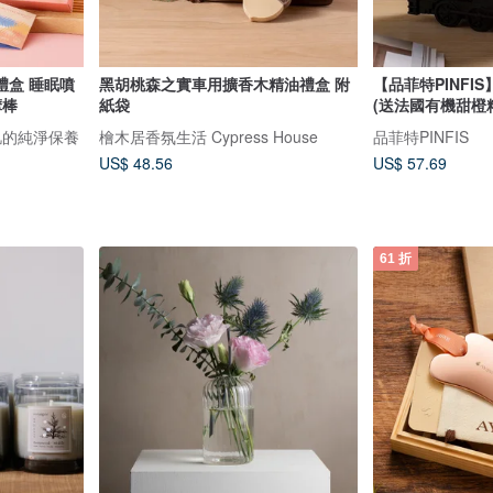
禮盒 睡眠噴
黑胡桃森之實車用擴香木精油禮盒 附
【品菲特PINFI
摩棒
紙袋
(送法國有機甜橙精
弱肌的純淨保養
檜木居香氛生活 Cypress House
品菲特PINFIS
US$ 48.56
US$ 57.69
61 折