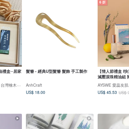
6 折
油禮盒─居家
髮簪 - 經典U型髮簪 髮飾 手工製作
【情人節禮盒 l
減壓滾珠精油組 
檜山坊 Kuai Shan Fang︱台灣檜木香氛領導品牌，療癒森林
AnhCraft
AYSWE 愛蕊友
US$ 18.00
US$ 45.53
US$ 