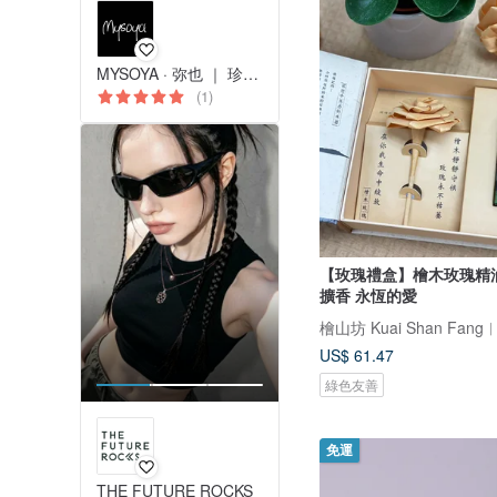
MYSOYA · 弥也 ｜ 珍珠與寶石
(1)
【玫瑰禮盒】檜木玫瑰精
擴香 永恆的愛
US$ 61.47
綠色友善
免運
THE FUTURE ROCKS