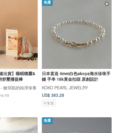
免運
快速出貨】睡眠噴霧&
日本直送 4mm白色akoya海水珍珠手
附舒壓撥提棒
鏈 手串 18k黃金扣頭 原創設計
肌 - 敏弱肌的純淨保養
KOKO PEARL JEWELRY
US$ 383.28
74.79
可客製
免運