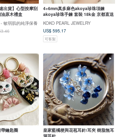
快速出貨】心型按摩刮
4+6mm真多麻色akoya珍珠項鍊
精油原木禮盒
akoya珍珠手鍊 套裝 18k金 京都直送
肌 - 敏弱肌的純淨保養
KOKO PEARL JEWELRY
US$ 595.17
53.46
可客製
緞帶鑰匙圈
皇家藍橘梗與花苞耳針/耳夾 樹脂無耳
洞耳針