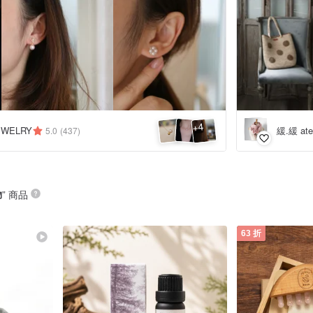
4
+
緩.緩 atel
EWELRY
5.0
(437)
物
” 商品
63 折