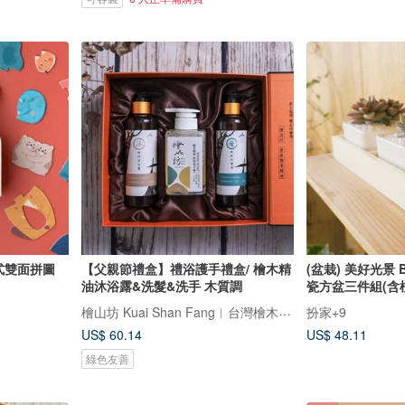
進式雙面拼圖
【父親節禮盒】禮浴護手禮盒/ 檜木精
(盆栽) 美好光景 B
油沐浴露&洗髮&洗手 木質調
瓷方盆三件組(含
檜山坊 Kuai Shan Fang︱台灣檜木香氛領導品牌，療癒森林
扮家+9
US$ 60.14
US$ 48.11
綠色友善