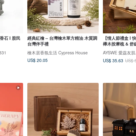
擴香石 I 股民
經典紅檜 – 台灣檜木單方精油 木質調
【情人節禮盒 l
台灣伴手禮
櫸木按摩梳 & 
331
檜木居香氛生活 Cypress House
AYSWE 愛蕊友
US$ 20.05
US$ 35.63
US$ 