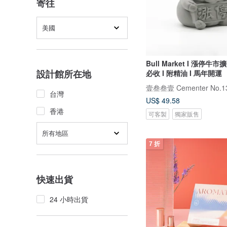
寄往
美國
Bull Market I 漲停牛市
設計館所在地
必收 I 附精油 I 馬年開運
壹叁叁壹 Cementer No.1
台灣
US$ 49.58
香港
可客製
獨家販售
所有地區
7 折
快速出貨
24 小時出貨