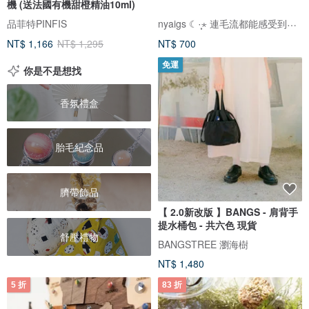
機 (送法國有機甜橙精油10ml)
nyaigs ☾·̩͙⋆ 連毛流都能感受到的貓咪刺繡
品菲特PINFIS
NT$ 1,166
NT$ 1,295
NT$ 700
免運
你是不是想找
香氛禮盒
胎毛紀念品
臍帶飾品
【 2.0新改版 】BANGS - 肩背手
提水桶包 - 共六色 現貨
舒壓禮物
BANGSTREE 瀏海樹
NT$ 1,480
5 折
83 折