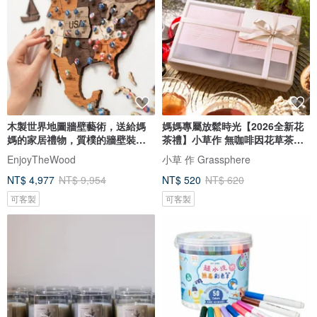
木製世界地圖牆壁藝術，送給媽
媽媽專屬放鬆時光【2026全新花
媽的家居禮物，質樸的牆壁裝
茶禮】小草作 無咖啡因花草茶禮
飾，3D 世界地圖
盒
EnjoyTheWood
小草 作 Grassphere
NT$ 4,977
NT$ 9,954
NT$ 520
NT$ 620
可客製
可客製