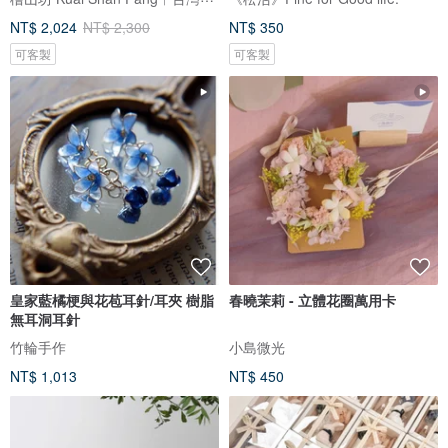
NT$ 2,024
NT$ 2,300
NT$ 350
可客製
可客製
皇家藍橘梗與花苞耳針/耳夾 樹脂
春曉茉莉 - 立體花圈萬用卡
無耳洞耳針
竹輪手作
小島微光
NT$ 1,013
NT$ 450