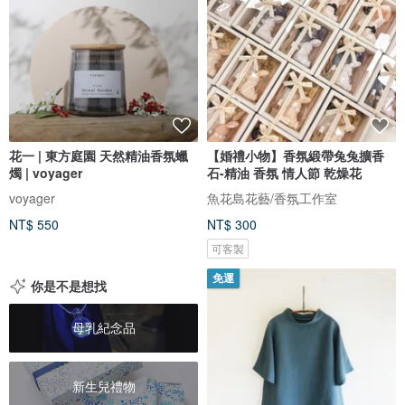
花一 | 東方庭園 天然精油香氛蠟
【婚禮小物】香氛緞帶兔兔擴香
燭 | voyager
石-精油 香氛 情人節 乾燥花
voyager
魚花島花藝/香氛工作室
NT$ 550
NT$ 300
可客製
免運
你是不是想找
母乳紀念品
新生兒禮物