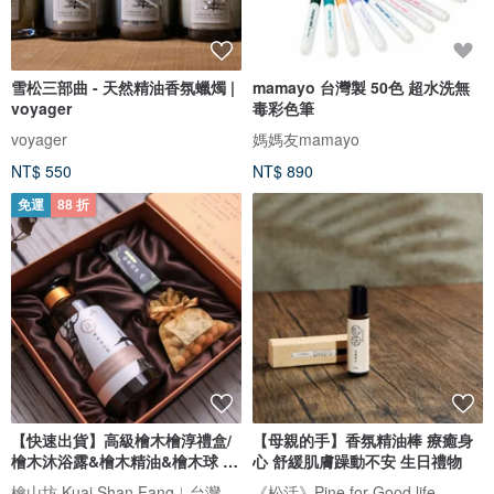
雪松三部曲 - 天然精油香氛蠟燭 |
mamayo 台灣製 50色 超水洗無
voyager
毒彩色筆
voyager
媽媽友mamayo
NT$ 550
NT$ 890
免運
88 折
【快速出貨】高級檜木檜淳禮盒/
【母親的手】香氛精油棒 療癒身
檜木沐浴露&檜木精油&檜木球 年
心 舒緩肌膚躁動不安 生日禮物
節
檜山坊 Kuai Shan Fang︱台灣檜木香氛領導品牌，療癒森林
《松活》Pine for Good life.