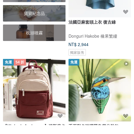
寶寶紀念品
法國亞麻套頭上衣 復古綠
枕頭噴霧
Donguri Hakobe 橡果繁縷
NT$ 2,944
獨家販售
免運
54 折
免運
【Kinloch Anderson】清新摩卡
手工彩色玻璃翠鳥花盆裝飾
掀蓋後背包-酒紅
Tiffany工藝玻璃藝術