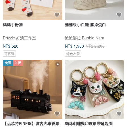
媽媽手冊套
翹翹板小白鞋-膠原蛋白
Drizzle 好滴工作室
波波娜拉 Bubble Nara
NT$ 520
NT$ 1,980
NT$ 2,200
可客製
綠色友善
免運
9 折
【品菲特PINFIS】復古火車香氛
貓咪刺繡與印度緞帶鑰匙圈