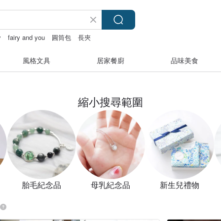
y
fairy and you
圓筒包
長夾
風格文具
居家餐廚
品味美食
縮小搜尋範圍
胎毛紀念品
母乳紀念品
新生兒禮物