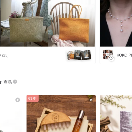
KOKO P
0
(25)
物
” 商品
63 折