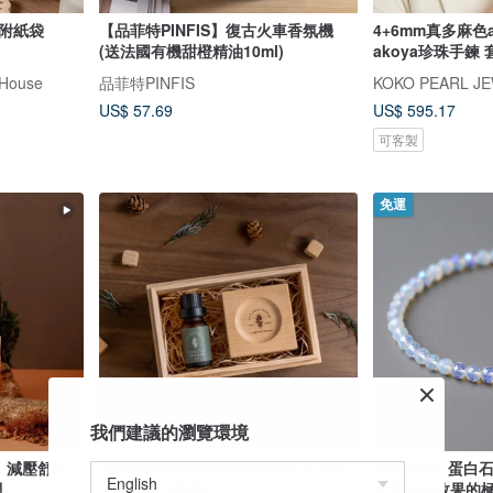
檜木磁石刮痧按摩棒禮盒 附紙袋
【品菲特PINFIS】復古火車香氛機
4+6mm真多麻色
(送法國有機甜橙精油10ml)
akoya珍珠手鍊 
House
品菲特PINFIS
KOKO PEARL J
US$ 57.69
US$ 595.17
可客製
免運
我們建議的瀏覽環境
貨】減壓舒緩
台灣檜木經典擴香木精油禮盒 任選9
精緻 3mm 蛋
調
款森林樹木香氣
性月光石效果的