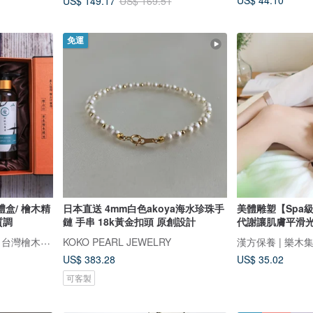
US$ 44.10
US$ 149.17
US$ 169.51
免運
盒/ 檜木精
日本直送 4mm白色akoya海水珍珠手
美體雕塑【Spa
質調
鏈 手串 18k黃金扣頭 原創設計
代謝讓肌膚平滑
檜山坊 Kuai Shan Fang︱台灣檜木香氛領導品牌，療癒森林
KOKO PEARL JEWELRY
漢方保養 | 樂木集 
US$ 383.28
US$ 35.02
可客製