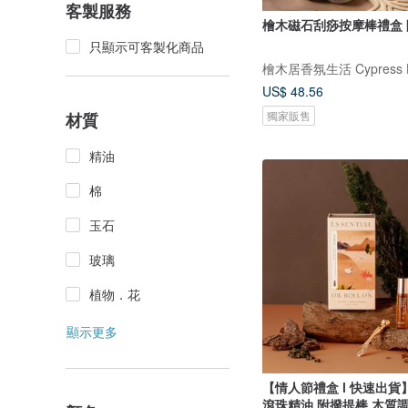
客製服務
只顯示可客製化商品
檜木居香氛生活 Cypress 
US$ 48.56
獨家販售
材質
精油
棉
玉石
玻璃
植物．花
顯示更多
【情人節禮盒 l 快速出
滾珠精油 附撥提棒 木質