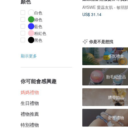
顏色
AYSWE 愛蕊友肌 - 敏
白色
US$ 31.14
綠色
藍色
粉紅色
黑色
你是不是想找
顯示更多
香氛禮盒
胎毛紀念品
你可能會感興趣
媽媽禮物
臍帶飾品
生日禮物
禮物推薦
舒壓禮物
特別禮物