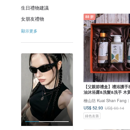
生日禮物建議
88 折
女朋友禮物
顯示更多
【父親節禮盒】禮浴護手禮
油沐浴露&洗髮&洗手 木
US$ 52.93
US$ 60.14
綠色友善