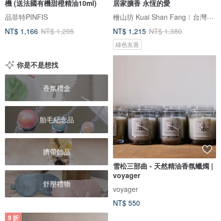
機 (送法國有機甜橙精油10ml)
居家擴香 永恆的愛
檜山坊 Kuai Shan Fang︱台灣檜木香氛領導品牌，療癒森林
品菲特PINFIS
NT$ 1,166
NT$ 1,295
NT$ 1,215
NT$ 1,380
綠色友善
你是不是想找
香氛禮盒
胎毛紀念品
臍帶飾品
雪松三部曲 - 天然精油香氛蠟燭 |
voyager
舒壓禮物
voyager
NT$ 550
9 折