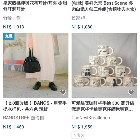
皇家藍橘梗與花苞耳針/耳夾 樹脂
(盆栽) 美好光景 Best Scene 多
無耳洞耳針
肉白瓷方盆三件組(含植物與木盒)
竹輪手作
扮家+9
NT$ 1,013
NT$ 1,080
免運
【 2.0新改版 】BANGS - 肩背手
可愛貓咪咖啡杯手繪 330 毫升貓
提水桶包 - 共六色 現貨
咪馬克杯卡通馬克杯貓咪馬克杯
送禮佳品
BANGSTREE 瀏海樹
TheNestKreationen
NT$ 1,480
NT$ 1,959
可客製