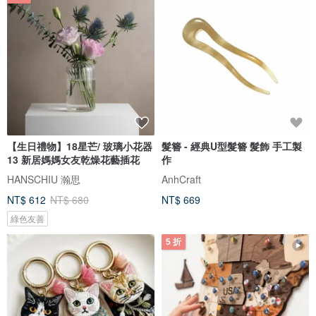
【生日禮物】18星芒/ 玻璃小花器
髮簪 - 經典U型髮簪 髮飾 手工製
13 新居媽媽女友乾燥花藝插花
作
HANSCHIU 瀚思
AnhCraft
NT$ 612
NT$ 680
NT$ 669
綠色友善
5 折