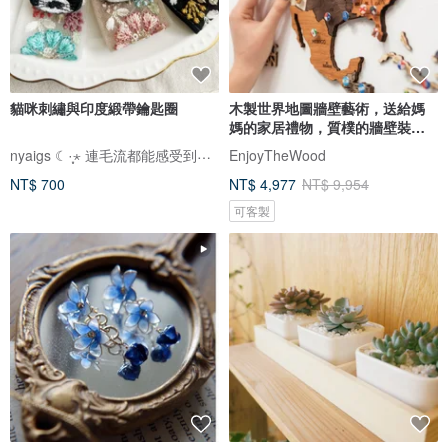
貓咪刺繡與印度緞帶鑰匙圈
木製世界地圖牆壁藝術，送給媽
媽的家居禮物，質樸的牆壁裝
飾，3D 世界地圖
nyaigs ☾·̩͙⋆ 連毛流都能感受到的貓咪刺繡
EnjoyTheWood
NT$ 700
NT$ 4,977
NT$ 9,954
可客製