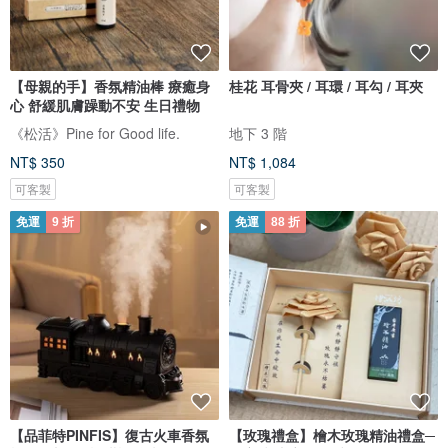
【母親的手】香氛精油棒 療癒身
桂花 耳骨夾 / 耳環 / 耳勾 / 耳夾
心 舒緩肌膚躁動不安 生日禮物
《松活》Pine for Good life.
地下 3 階
NT$ 350
NT$ 1,084
可客製
可客製
免運
9 折
免運
88 折
【品菲特PINFIS】復古火車香氛
【玫瑰禮盒】檜木玫瑰精油禮盒─