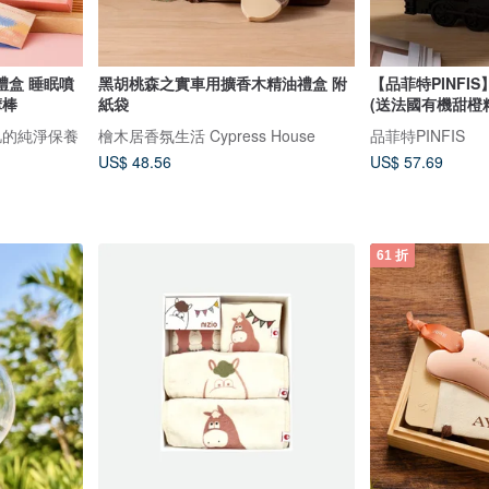
禮盒 睡眠噴
黑胡桃森之實車用擴香木精油禮盒 附
【品菲特PINFI
摩棒
紙袋
(送法國有機甜橙精
弱肌的純淨保養
檜木居香氛生活 Cypress House
品菲特PINFIS
US$ 48.56
US$ 57.69
61 折