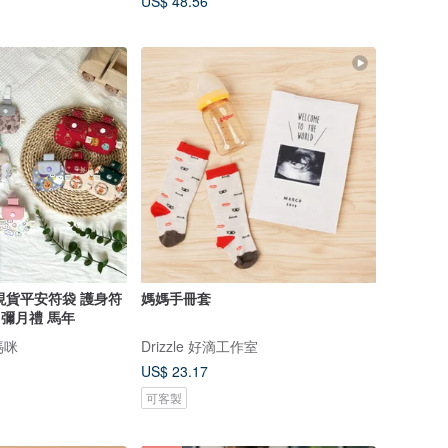
US$ 48.56
創 現貨平安符袋 護身符
媽媽手冊套
 彌月禮 馬年
媽咪
Drizzle 好滴工作室
US$ 23.17
可客製