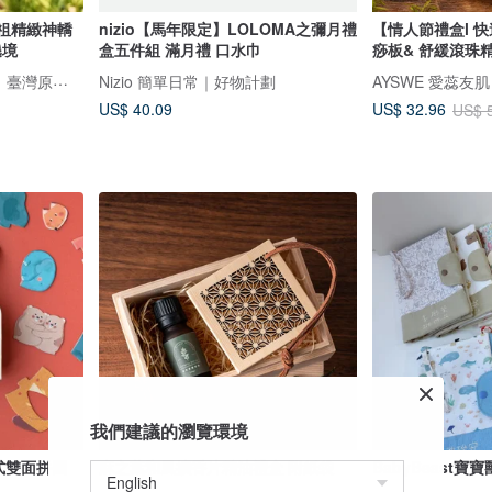
媽祖精緻神轎
nizio【馬年限定】LOLOMA之彌月禮
【情人節禮盒l 
遶境
盒五件組 滿月禮 口水巾
痧板& 舒緩滾珠
【簡單製造Simply Made】臺灣原創積木｜商品研發設計IP授權聯名
Nizio 簡單日常｜好物計劃
AYSWE 愛蕊友
US$ 40.09
US$ 32.96
US$ 
我們建議的瀏覽環境
進式雙面拼圖
麻之葉和風擴香片精油禮盒 附紙袋
BabyBeast寶