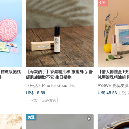
6 折
小)精緻版抱枕
【母親的手】香氛精油棒 療癒身心 舒
【情人節禮盒 l
具
緩肌膚躁動不安 生日禮物
減壓滾珠精油組 
《松活》Pine for Good life.
AYSWE 愛蕊友
US$ 15.59
US$ 45.53
US$ 
可客製
綠色友善
免運