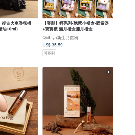
S】復古火車香氛機
【客製】輕系列-聰慧小禮盒-固齒器
油10ml)
+寶寶襪 滿月禮盒彌月禮盒
Qbibiya新生兒禮物
US$ 35.59
可客製