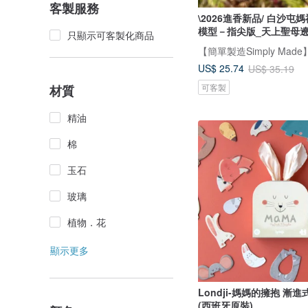
客製服務
\2026進香新品/ 白沙屯
模型－指尖版_天上聖母
只顯示可客製化商品
US$ 25.74
US$ 35.19
可客製
材質
精油
棉
玉石
玻璃
植物．花
顯示更多
Londji-媽媽的擁抱 漸
(西班牙原裝)