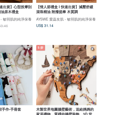
快速出貨】心型按摩刮
【情人節禮盒 l 快速出貨】減壓舒緩
精油原木禮盒
滾珠精油 附撥提棒 木質調
肌 - 敏弱肌的純淨保養
AYSWE 愛蕊友肌 - 敏弱肌的純淨保養
US$ 31.14
53.46
5 折
寶獸手作-手冊套
木製世界地圖牆壁藝術，送給媽媽的
家居禮物，質樸的牆壁裝飾，3D 世界