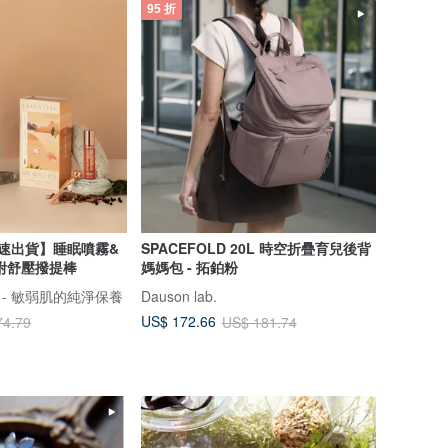
95 折
快速出貨】睡眠噴霧&
SPACEFOLD 20L 時空折疊育兒後背
附舒壓撥提棒
媽媽包 - 拓鉑粉
肌 - 敏弱肌的純淨保養
Dauson lab.
US$ 172.66
74.79
US$ 181.74