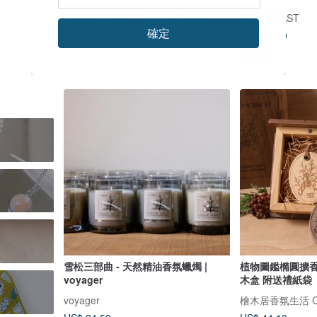
檜木居香氛生活 Cypress House
BABY BEAST
確定
US$ 35.64
US$ 30.29
可客製
雪松三部曲 - 天然精油香氛蠟燭 |
植物圖鑑橢圓擴香
voyager
木盒 附送禮紙袋
voyager
檜木居香氛生活 Cyp