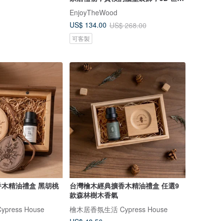
地圖
EnjoyTheWood
US$ 134.00
US$ 268.00
可客製
木精油禮盒 黑胡桃
台灣檜木經典擴香木精油禮盒 任選9
款森林樹木香氣
ress House
檜木居香氛生活 Cypress House