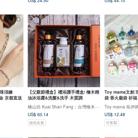
US$ 24.50
US$ 44.10
珍珠項鍊
【父親節禮盒】禮浴護手禮盒/ 檜木精
Toy mama文
k金 京都直送
油沐浴露&洗髮&洗手 木質調
袋 香火廟袋 祈福
檜山坊 Kuai Shan Fang︱台灣檜木香氛領導品牌，療癒森林
Toy mama 拓伊
US$ 60.14
US$ 12.48
綠色友善
可客製