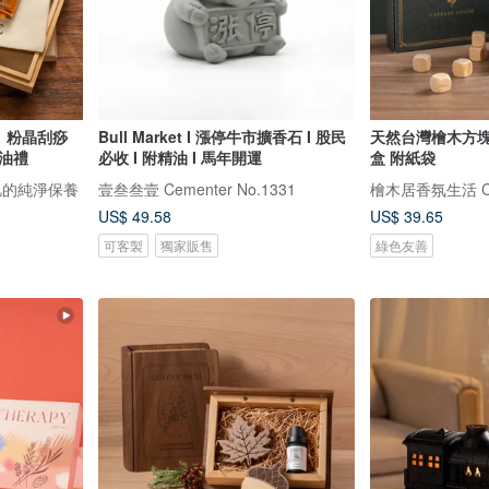
貨】粉晶刮痧
Bull Market I 漲停牛市擴香石 I 股民
天然台灣檜木方
精油禮
必收 I 附精油 I 馬年開運
盒 附紙袋
弱肌的純淨保養
壹叁叁壹 Cementer No.1331
檜木居香氛生活 Cyp
US$ 49.58
US$ 39.65
可客製
獨家販售
綠色友善