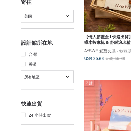
寄往
美國
【情人節禮盒 l 快速出
設計館所在地
櫸木按摩梳 & 舒緩滾珠
AYSWE 愛蕊友肌 - 敏
台灣
US$ 35.63
US$ 55.68
香港
所有地區
7 折
快速出貨
24 小時出貨