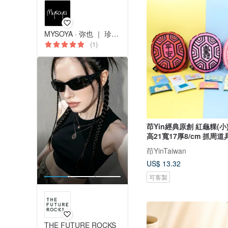
MYSOYA · 弥也 ｜ 珍珠與寶石
(1)
茚Yin經典原創 紅龜粿(
高21寬17厚8/cm 抓周道
茚YinTaiwan
US$ 13.32
可客製
THE FUTURE ROCKS