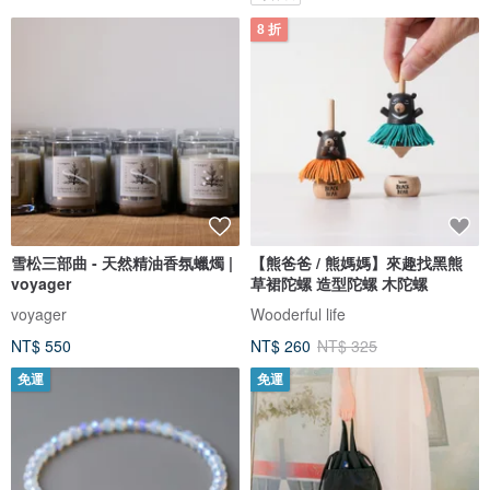
8 折
雪松三部曲 - 天然精油香氛蠟燭 |
【熊爸爸 / 熊媽媽】來趣找黑熊
voyager
草裙陀螺 造型陀螺 木陀螺
voyager
Wooderful life
NT$ 550
NT$ 260
NT$ 325
免運
免運