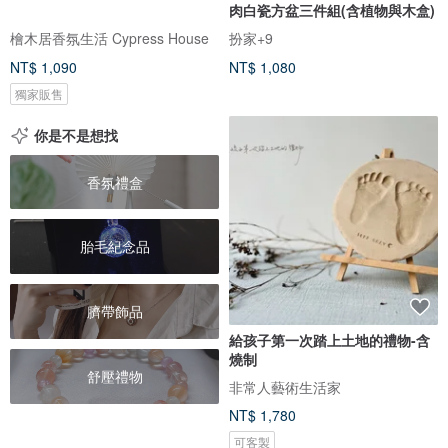
肉白瓷方盆三件組(含植物與木盒)
檜木居香氛生活 Cypress House
扮家+9
NT$ 1,090
NT$ 1,080
獨家販售
你是不是想找
香氛禮盒
胎毛紀念品
臍帶飾品
給孩子第一次踏上土地的禮物-含
燒制
舒壓禮物
非常人藝術生活家
NT$ 1,780
可客製