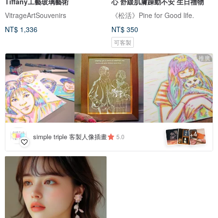
Tiffany工藝玻璃藝術
心 舒緩肌膚躁動不安 生日禮物
VitrageArtSouvenirs
《松活》Pine for Good life.
NT$ 1,336
NT$ 350
可客製
推廣
4
+
simple triple 客製人像插畫
5.0