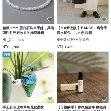
精緻 3mm 蛋白石珠串手鍊，具備
【 2.0新改版 】BANGS - 肩背手
彈性月光石效果的極簡珠寶
提水桶包 - 共六色 現貨
HL_Creations
BANGSTREE 瀏海樹
NT$ 1,783
NT$ 1,480
免運
手工彩色玻璃翠鳥花盆裝飾
【母親的手】香氛精油棒 療癒身