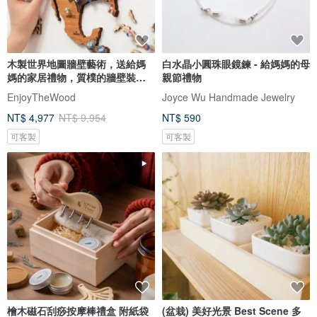
木製世界地圖牆壁藝術，送給媽
白水晶小圓珠眼鏡鍊 - 給媽媽的母
媽的家居禮物，質樸的牆壁裝
親節禮物
飾，3D 世界地圖
EnjoyTheWood
Joyce Wu Handmade Jewelry
NT$ 4,977
NT$ 9,954
NT$ 590
可客製
可客製
檜木磁石刮痧按摩棒禮盒 附紙袋
(盆栽) 美好光景 Best Scene 多