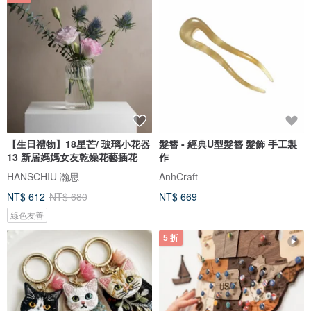
【生日禮物】18星芒/ 玻璃小花器
髮簪 - 經典U型髮簪 髮飾 手工製
13 新居媽媽女友乾燥花藝插花
作
HANSCHIU 瀚思
AnhCraft
NT$ 612
NT$ 680
NT$ 669
綠色友善
5 折