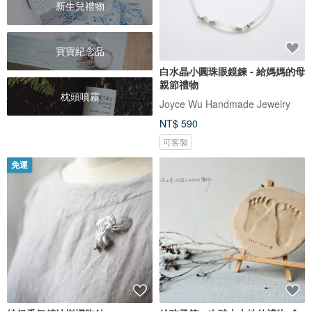
新生兒禮物
寶寶紀念品
白水晶小圓珠眼鏡鍊 - 給媽媽的母
親節禮物
枕頭噴霧
Joyce Wu Handmade Jewelry
NT$ 590
可客製
免運