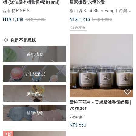
機 (送法國有機甜橙精油10ml)
居家擴香 永恆的愛
檜山坊 Kuai Shan Fang︱台灣檜木香氛領導品牌，療癒森林
品菲特PINFIS
NT$ 1,166
NT$ 1,295
NT$ 1,215
NT$ 1,380
綠色友善
你是不是想找
香氛禮盒
胎毛紀念品
臍帶飾品
雪松三部曲 - 天然精油香氛蠟燭 |
voyager
舒壓禮物
voyager
NT$ 550
9 折