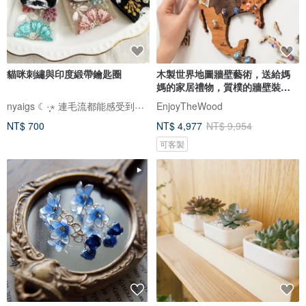
貓咪刺繡與印度緞帶鑰匙圈
木製世界地圖牆壁藝術，送給媽
媽的家居禮物，質樸的牆壁裝
飾，3D 世界地圖
nyaigs ☾·̩͙⋆ 連毛流都能感受到的貓咪刺繡
EnjoyTheWood
NT$ 700
NT$ 4,977
NT$ 9,954
可客製