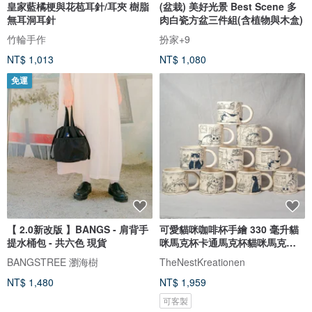
皇家藍橘梗與花苞耳針/耳夾 樹脂
(盆栽) 美好光景 Best Scene 多
無耳洞耳針
肉白瓷方盆三件組(含植物與木盒)
竹輪手作
扮家+9
NT$ 1,013
NT$ 1,080
免運
【 2.0新改版 】BANGS - 肩背手
可愛貓咪咖啡杯手繪 330 毫升貓
提水桶包 - 共六色 現貨
咪馬克杯卡通馬克杯貓咪馬克杯
送禮佳品
BANGSTREE 瀏海樹
TheNestKreationen
NT$ 1,480
NT$ 1,959
可客製