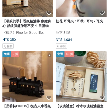
【母親的手】香氛精油棒 療癒身
桂花 耳骨夾 / 耳環 / 耳勾 / 耳夾
心 舒緩肌膚躁動不安 生日禮物
《松活》Pine for Good life.
地下 3 階
NT$ 350
NT$ 1,084
可客製
可客製
免運
9 折
免運
88 折
【品菲特PINFIS】復古火車香氛
【玫瑰禮盒】檜木玫瑰精油禮盒─