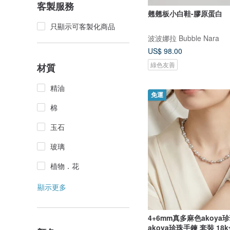
客製服務
翹翹板小白鞋-膠原蛋白
只顯示可客製化商品
波波娜拉 Bubble Nara
US$ 98.00
綠色友善
材質
精油
免運
棉
玉石
玻璃
植物．花
顯示更多
4+6mm真多麻色akoya
akoya珍珠手鍊 套裝 18