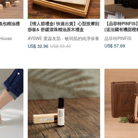
氛包精油禮
【情人節禮盒l 快速出貨】心型按摩刮
【品菲特PINFI
痧板& 舒緩滾珠精油原木禮盒
(送法國有機甜橙精
House
AYSWE 愛蕊友肌 - 敏弱肌的純淨保養
品菲特PINFIS
US$ 57.69
US$ 32.96
US$ 53.46