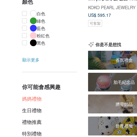
顏色
KOKO PEARL JEWELRY
白色
US$ 595.17
綠色
可客製
藍色
粉紅色
黑色
你是不是想找
顯示更多
香氛禮盒
胎毛紀念品
你可能會感興趣
媽媽禮物
臍帶飾品
生日禮物
禮物推薦
舒壓禮物
特別禮物