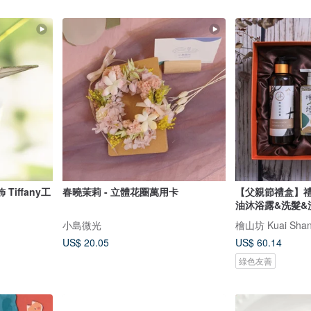
iffany工
春曉茉莉 - 立體花圈萬用卡
【父親節禮盒】禮
油沐浴露&洗髮&
小島微光
US$ 20.05
US$ 60.14
綠色友善