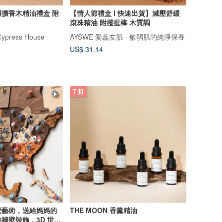
擴香木精油禮盒 附
【情人節禮盒 l 快速出貨】減壓舒緩
滾珠精油 附撥提棒 木質調
ress House
AYSWE 愛蕊友肌 - 敏弱肌的純淨保養
US$ 31.14
7 折
壁藝術，送給媽媽的
THE MOON 香薰精油
牆壁裝飾，3D 世界