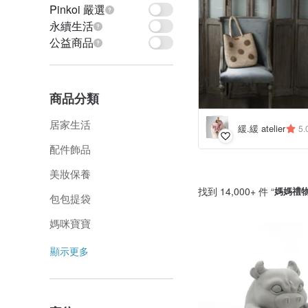
Pinkoi 嚴選
永續生活
公益商品
商品分類
居家生活
緩.緩 atelier
5.
配件飾品
美妝保養
找到 14,000+ 件 “
媽媽禮
包包提袋
媽咪寶寶
顯示更多