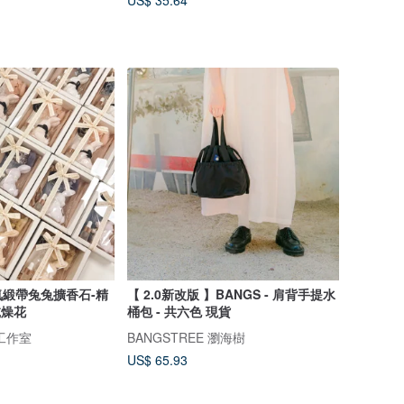
US$ 35.64
緞帶兔兔擴香石-精
【 2.0新改版 】BANGS - 肩背手提水
乾燥花
桶包 - 共六色 現貨
工作室
BANGSTREE 瀏海樹
US$ 65.93