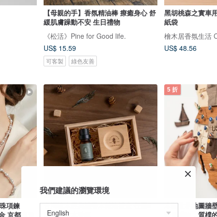
【母親的手】香氛精油棒 療癒身心 舒
黑胡桃森之實車用
緩肌膚躁動不安 生日禮物
紙袋
《松活》Pine for Good life.
檜木居香氛生活 Cyp
US$ 15.59
US$ 48.56
可客製
綠色友善
5 折
我們建議的瀏覽環境
珍珠項鍊
台灣檜木經典擴香木精油禮盒 任選9
木製世界地圖牆
k金 京都直送
款森林樹木香氣
家居禮物，質樸的