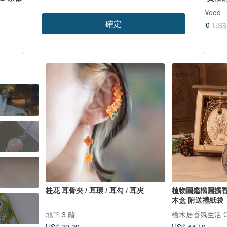
地圖
檜木居香氛生活 Cypress House
EnjoyTheWood
確定
US$ 48.56
US$ 134.00
US$
可客製
桂花 耳骨夾 / 耳環 / 耳勾 / 耳夾
植物圖鑑橢圓擴香
木盒 附送禮紙袋
地下 3 階
檜木居香氛生活 Cyp