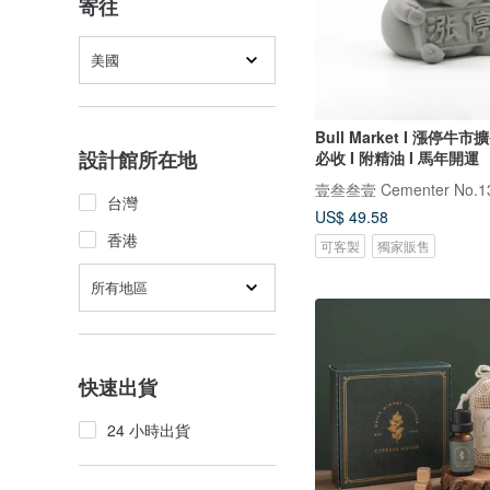
寄往
美國
Bull Market I 漲停牛市
設計館所在地
必收 I 附精油 I 馬年開運
壹叁叁壹 Cementer No.1
台灣
US$ 49.58
香港
可客製
獨家販售
所有地區
快速出貨
24 小時出貨