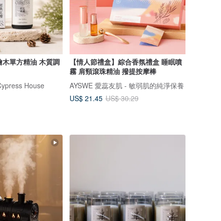
單方精油 木質調
【情人節禮盒】綜合香氛禮盒 睡眠噴
霧 肩頸滾珠精油 撥提按摩棒
ress House
AYSWE 愛蕊友肌 - 敏弱肌的純淨保養
US$ 21.45
US$ 30.29