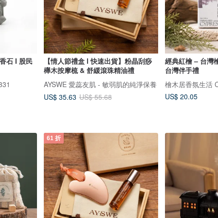
擴香石 I 股民
【情人節禮盒 l 快速出貨】粉晶刮痧
經典紅檜 – 台灣檜木
櫸木按摩梳 & 舒緩滾珠精油禮
台灣伴手禮
331
AYSWE 愛蕊友肌 - 敏弱肌的純淨保養
檜木居香氛生活 Cyp
US$ 20.05
US$ 35.63
US$ 55.68
61 折