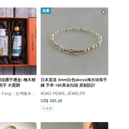
免運
浴護手禮盒/ 檜木精
日本直送 4mm白色akoya海水珍珠手
洗手 木質調
鏈 手串 18k黃金扣頭 原創設計
檜山坊 Kuai Shan Fang︱台灣檜木香氛領導品牌，療癒森林
KOKO PEARL JEWELRY
US$ 383.28
可客製