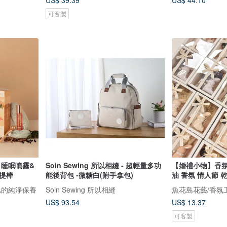
US$ 39.39
US$ 44.10
可客製
】睡眠噴霧&
Soin Sewing 所以相縫 - 超輕量多功
【婚禮小物】香氛
提棒
能後背包 -微糖白(附手拿包)
油 香氛 情人節 
弱肌的純淨保養
Soin Sewing 所以相縫
魚花島花藝/香氛
US$ 93.54
US$ 13.37
可客製