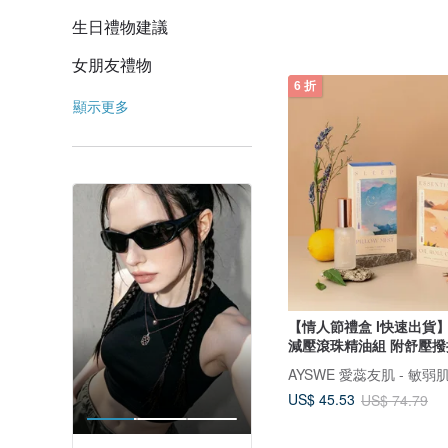
生日禮物建議
女朋友禮物
6 折
顯示更多
【情人節禮盒 l快速出貨
減壓滾珠精油組 附舒壓撥
AYSWE 愛蕊友肌 - 敏
US$ 45.53
US$ 74.79