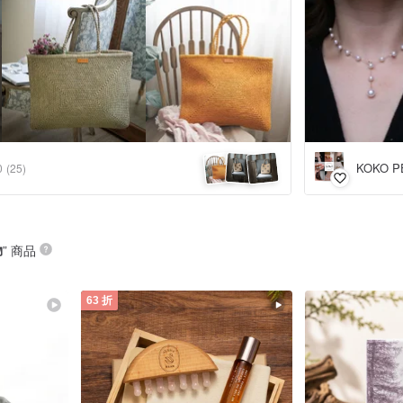
KOKO P
0
(25)
物
” 商品
63 折