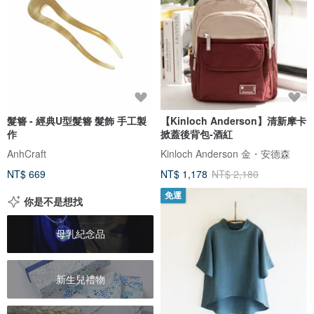
髮簪 - 經典U型髮簪 髮飾 手工製
【Kinloch Anderson】清新摩卡
作
掀蓋後背包-酒紅
AnhCraft
Kinloch Anderson 金・安德森
NT$ 669
NT$ 1,178
NT$ 2,180
免運
你是不是想找
母乳紀念品
新生兒禮物