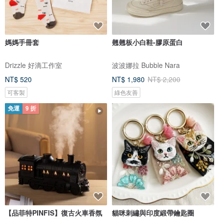
媽媽手冊套
翹翹板小白鞋-膠原蛋白
Drizzle 好滴工作室
波波娜拉 Bubble Nara
NT$ 520
NT$ 1,980
NT$ 2,200
可客製
綠色友善
免運
9 折
【品菲特PINFIS】復古火車香氛
貓咪刺繡與印度緞帶鑰匙圈