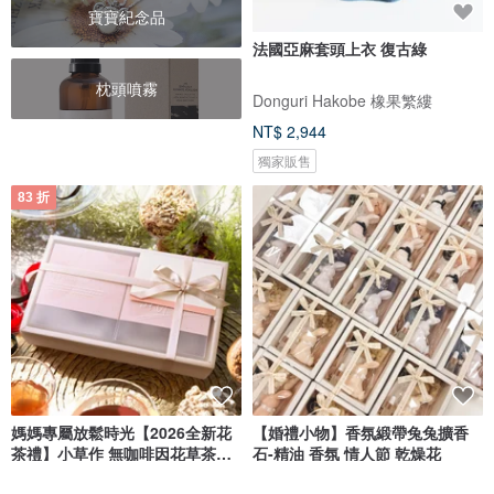
寶寶紀念品
法國亞麻套頭上衣 復古綠
枕頭噴霧
Donguri Hakobe 橡果繁縷
NT$ 2,944
獨家販售
83 折
媽媽專屬放鬆時光【2026全新花
【婚禮小物】香氛緞帶兔兔擴香
茶禮】小草作 無咖啡因花草茶禮
石-精油 香氛 情人節 乾燥花
盒
小草 作 Grassphere
魚花島花藝/香氛工作室