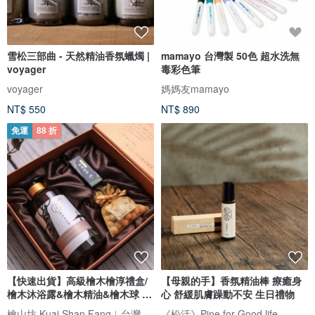
雪松三部曲 - 天然精油香氛蠟燭 |
mamayo 台灣製 50色 超水洗無
voyager
毒彩色筆
voyager
媽媽友mamayo
NT$ 550
NT$ 890
免運
88 折
【快速出貨】高級檜木檜淳禮盒/
【母親的手】香氛精油棒 療癒身
檜木沐浴露&檜木精油&檜木球 年
心 舒緩肌膚躁動不安 生日禮物
節
檜山坊 Kuai Shan Fang︱台灣檜木香氛領導品牌，療癒森林
《松活》Pine for Good life.