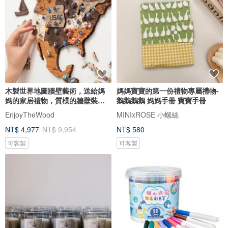
木製世界地圖牆壁藝術，送給媽
媽媽寶寶的第一份禮物專屬禮物-
媽的家居禮物，質樸的牆壁裝
鵝鵝鵝鵝 媽媽手冊 寶寶手冊
飾，3D 世界地圖
EnjoyTheWood
MINIxROSE 小螺絲
NT$ 4,977
NT$ 9,954
NT$ 580
可客製
可客製