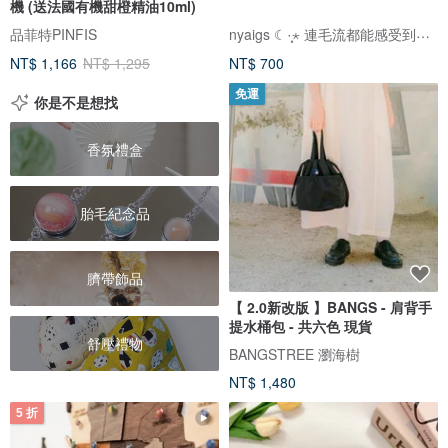
機 (送法國有機甜橙精油10ml)
nyaigs ☾·̩͙⋆ 連毛流都能感受到的貓咪刺繡
品菲特PINFIS
NT$ 1,166
NT$ 1,295
NT$ 700
免運
你是不是想找
香氛禮盒
胎毛紀念品
臍帶飾品
【 2.0新改版 】BANGS - 肩背手
提水桶包 - 共六色 現貨
舒壓禮物
BANGSTREE 瀏海樹
NT$ 1,480
5 折