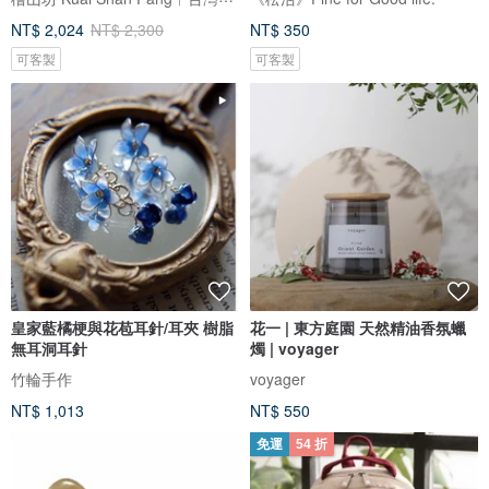
NT$ 2,024
NT$ 2,300
NT$ 350
可客製
可客製
皇家藍橘梗與花苞耳針/耳夾 樹脂
花一 | 東方庭園 天然精油香氛蠟
無耳洞耳針
燭 | voyager
竹輪手作
voyager
NT$ 1,013
NT$ 550
免運
54 折