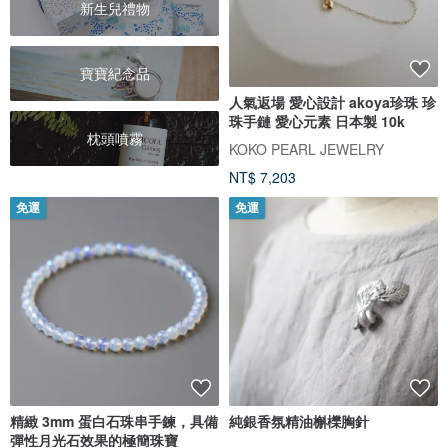
新生兒禮物
寶寶紀念品
人氣返場 愛心設計 akoya珍珠 珍
珠手鏈 愛心元素 日本製 10k
枕頭噴霧
KOKO PEARL JEWELRY
NT$ 7,203
免運
免運
精緻 3mm 蛋白石珠串手鍊，具備
純銀香氛精油槲櫟胸針
彈性月光石效果的極簡珠寶