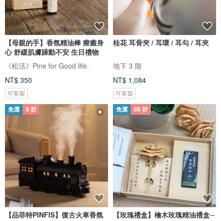
【母親的手】香氛精油棒 療癒身
桂花 耳骨夾 / 耳環 / 耳勾 / 耳夾
心 舒緩肌膚躁動不安 生日禮物
《松活》Pine for Good life.
地下 3 階
NT$ 350
NT$ 1,084
可客製
可客製
免運
9 折
免運
88 折
【品菲特PINFIS】復古火車香氛
【玫瑰禮盒】檜木玫瑰精油禮盒─