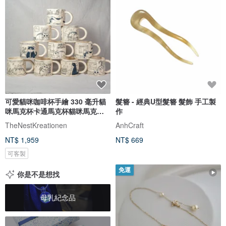
可愛貓咪咖啡杯手繪 330 毫升貓
髮簪 - 經典U型髮簪 髮飾 手工製
咪馬克杯卡通馬克杯貓咪馬克杯
作
送禮佳品
TheNestKreationen
AnhCraft
NT$ 1,959
NT$ 669
可客製
免運
你是不是想找
母乳紀念品