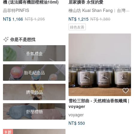
機 (送法國有機甜橙精油10ml)
居家擴香 永恆的愛
檜山坊 Kuai Shan Fang︱台灣檜木香氛領導品牌，療癒森林
品菲特PINFIS
NT$ 1,166
NT$ 1,295
NT$ 1,215
NT$ 1,380
綠色友善
你是不是想找
香氛禮盒
胎毛紀念品
臍帶飾品
雪松三部曲 - 天然精油香氛蠟燭 |
voyager
舒壓禮物
voyager
NT$ 550
9 折