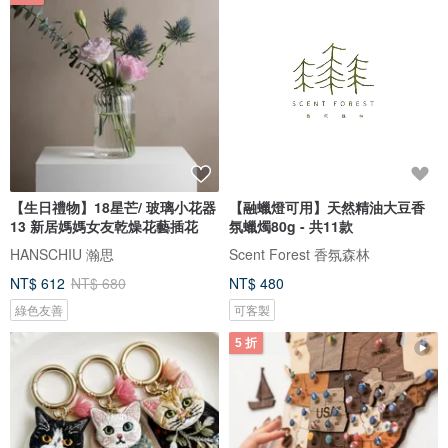
【生日禮物】18星芒/ 玻璃小花器
【融蠟燈可用】天然精油大豆香
13 新居媽媽女友乾燥花藝插花
氛蠟燭80g - 共11款
HANSCHIU 瀚思
Scent Forest 香氛森林
NT$ 612
NT$ 680
NT$ 480
綠色友善
可客製
5 折