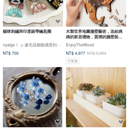
貓咪刺繡與印度緞帶鑰匙圈
木製世界地圖牆壁藝術，送給媽
媽的家居禮物，質樸的牆壁裝
飾，3D 世界地圖
nyaigs ☾·̩͙⋆ 連毛流都能感受到的貓咪刺繡
EnjoyTheWood
NT$ 700
NT$ 4,977
NT$ 9,954
可客製