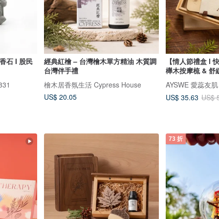
擴香石 I 股民
經典紅檜 – 台灣檜木單方精油 木質調
【情人節禮盒 l
台灣伴手禮
櫸木按摩梳 & 
331
檜木居香氛生活 Cypress House
AYSWE 愛蕊友
US$ 20.05
US$ 35.63
US$ 
73 折