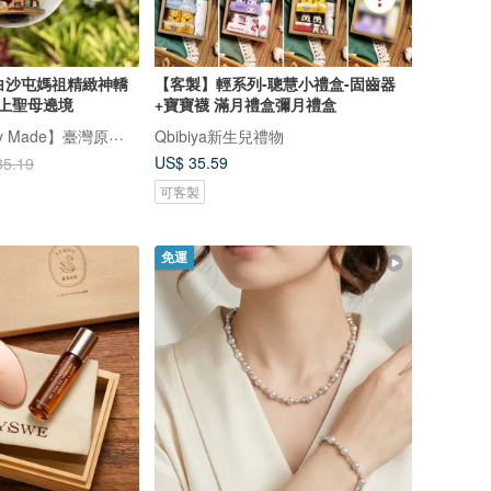
/ 白沙屯媽祖精緻神轎
【客製】輕系列-聰慧小禮盒-固齒器
上聖母遶境
+寶寶襪 滿月禮盒彌月禮盒
【簡單製造Simply Made】臺灣原創積木｜商品研發設計IP授權聯名
Qbibiya新生兒禮物
US$ 35.59
35.19
可客製
免運