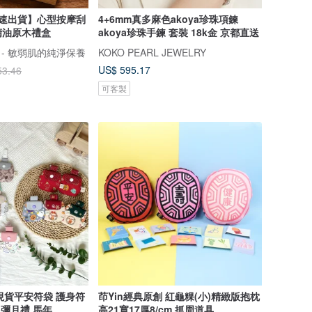
快速出貨】心型按摩刮
4+6mm真多麻色akoya珍珠項鍊
精油原木禮盒
akoya珍珠手鍊 套裝 18k金 京都直送
肌 - 敏弱肌的純淨保養
KOKO PEARL JEWELRY
US$ 595.17
53.46
可客製
創 現貨平安符袋 護身符
茚Yin經典原創 紅龜粿(小)精緻版抱枕
 彌月禮 馬年
高21寬17厚8/cm 抓周道具