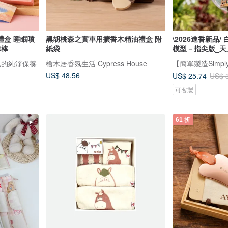
禮盒 睡眠噴
黑胡桃森之實車用擴香木精油禮盒 附
\2026進香新品
摩棒
紙袋
模型－指尖版_天
弱肌的純淨保養
檜木居香氛生活 Cypress House
US$ 48.56
US$ 25.74
US$ 
可客製
61 折