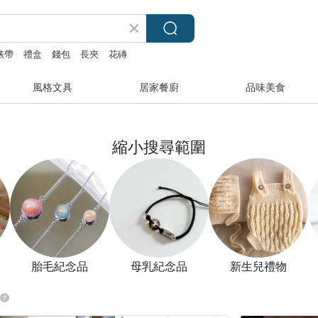
 錶帶
禮盒
錢包
長夾
花磚
風格文具
居家餐廚
品味美食
縮小搜尋範圍
胎毛紀念品
母乳紀念品
新生兒禮物