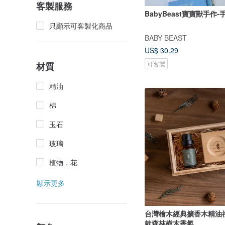
客製服務
BabyBeast寶寶獸手作-
只顯示可客製化商品
BABY BEAST
US$ 30.29
可客製
材質
精油
棉
玉石
玻璃
植物．花
顯示更多
台灣檜木經典擴香木精油禮
款森林樹木香氣