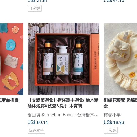
US$ 37.87
US$ 44.10
可客製
進式雙面拼圖
【父親節禮盒】禮浴護手禮盒/ 檜木精
刺繡花瓣兜 奶嘴
油沐浴露&洗髮&洗手 木質調
盒
檜山坊 Kuai Shan Fang︱台灣檜木香氛領導品牌，療癒森林
檸檬小羊
US$ 60.14
US$ 16.93
綠色友善
可客製