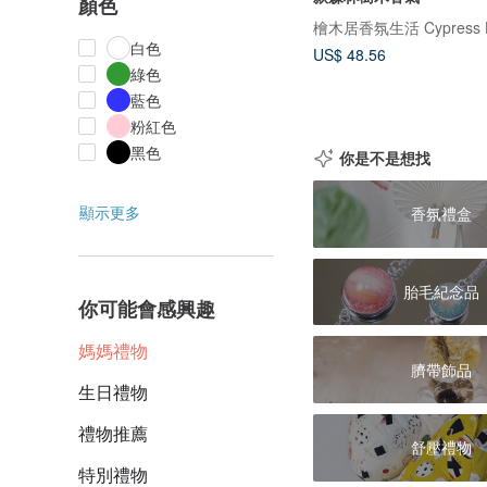
顏色
檜木居香氛生活 Cypress 
白色
US$ 48.56
綠色
藍色
粉紅色
黑色
你是不是想找
顯示更多
香氛禮盒
胎毛紀念品
你可能會感興趣
媽媽禮物
臍帶飾品
生日禮物
禮物推薦
舒壓禮物
特別禮物