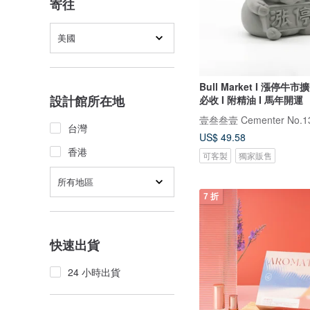
寄往
美國
Bull Market I 漲停牛市
設計館所在地
必收 I 附精油 I 馬年開運
壹叁叁壹 Cementer No.1
台灣
US$ 49.58
香港
可客製
獨家販售
所有地區
7 折
快速出貨
24 小時出貨