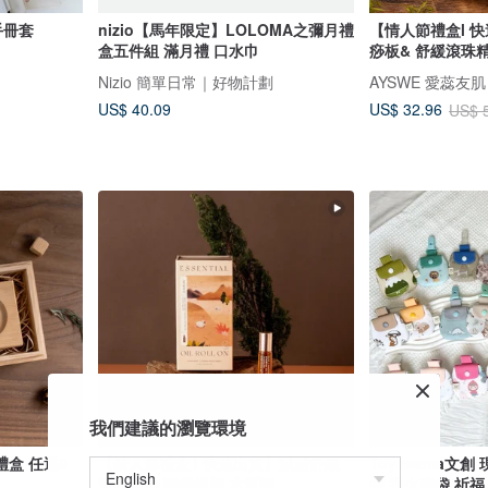
手冊套
nizio【馬年限定】LOLOMA之彌月禮
【情人節禮盒l 
盒五件組 滿月禮 口水巾
痧板& 舒緩滾珠
Nizio 簡單日常｜好物計劃
AYSWE 愛蕊友
US$ 40.09
US$ 32.96
US$ 
我們建議的瀏覽環境
盒 任選9
【情人節禮盒 l 快速出貨】減壓舒緩
Toy mama文
滾珠精油 附撥提棒 木質調
袋 香火廟袋 祈福