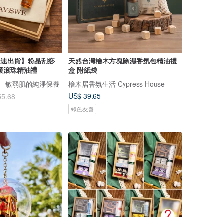
 快速出貨】粉晶刮痧
天然台灣檜木方塊除濕香氛包精油禮
舒緩滾珠精油禮
盒 附紙袋
肌 - 敏弱肌的純淨保養
檜木居香氛生活 Cypress House
US$ 39.65
55.68
綠色友善