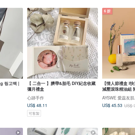
6 折
bag 링고백 |
【 二合一 】臍帶&胎毛 DIY紀念收藏
【情人節禮盒 l
彌月禮盒
減壓滾珠精油組 
心跡手作
AYSWE 愛蕊友
US$ 48.11
US$ 45.53
US$ 
可客製