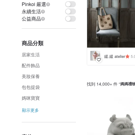
Pinkoi 嚴選
永續生活
公益商品
商品分類
居家生活
緩.緩 atelier
5.
配件飾品
美妝保養
找到 14,000+ 件 “
媽媽禮
包包提袋
媽咪寶寶
顯示更多