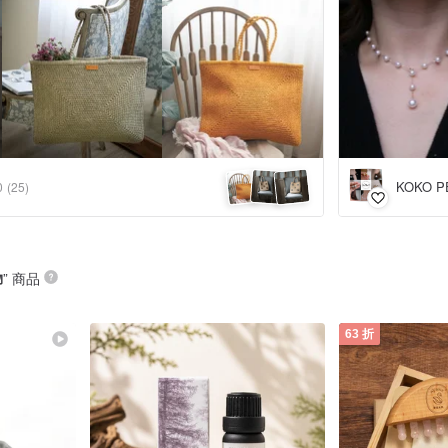
KOKO P
0
(25)
物
” 商品
63 折