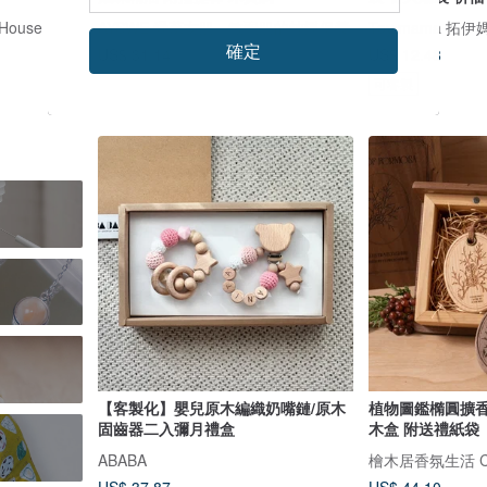
House
AYSWE 愛蕊友肌 - 敏弱肌的純淨保養
Toy mama 拓伊
確定
US$ 31.14
US$ 12.48
可客製
【客製化】嬰兒原木編織奶嘴鏈/原木
植物圖鑑橢圓擴香
固齒器二入彌月禮盒
木盒 附送禮紙袋
ABABA
檜木居香氛生活 Cyp