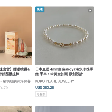
免運
快速出貨】睡眠噴霧&
日本直送 4mm白色akoya海水珍珠手
附舒壓撥提棒
鏈 手串 18k黃金扣頭 原創設計
肌 - 敏弱肌的純淨保養
KOKO PEARL JEWELRY
US$ 383.28
74.79
可客製