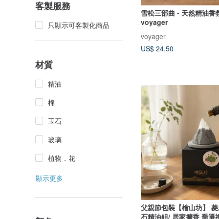
客製服務
雪松三部曲 - 天然精油香氛
voyager
只顯示可客製化商品
voyager
US$ 24.50
材質
精油
棉
玉石
玻璃
植物．花
顯示更多
父親節包裝【檜山坊】 菱
石精油組/ 居家擴香 喬遷