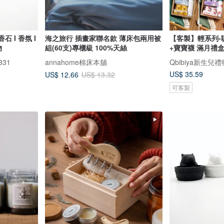
香石 I 香氛 I
海之旅行 插畫家聯名款 薄床包兩用被
【客製】輕系列-
物
組(60支)專櫃級 100%天絲
+寶寶襪 滿月禮
331
annahome棉床本舖
Qbibiya新生兒禮
US$ 35.59
US$ 12.66
US$ 13.32
可客製