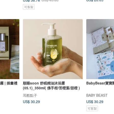
US$ 45.60
可客製
霧 | 插畫禮
順睡soon 舒眠精油沐浴露
BabyBeast寶
(05.1)_350ml( 佛手柑/苦橙葉/甜橙 )
耳酷點子
BABY BEAST
US$ 30.29
US$ 30.29
可客製