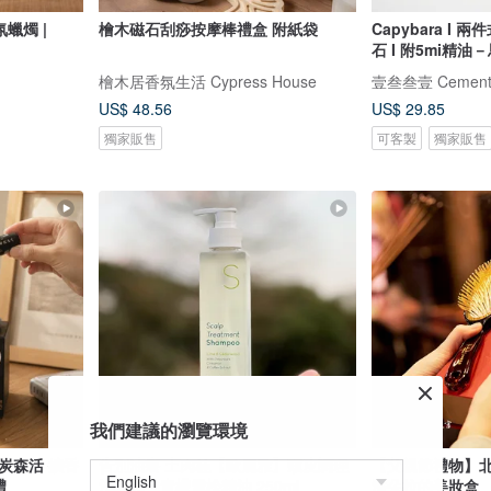
蠟燭 |
檜木磁石刮痧按摩棒禮盒 附紙袋
Capybara I
石 I 附5mi精
檜木居香氛生活 Cypress House
壹叁叁壹 Cemente
US$ 48.56
US$ 29.85
獨家販售
可客製
獨家販售
我們建議的瀏覽環境
炭森活 擴香
吿別油癢 土肉桂【歐麗雅】頭皮調理
【父親節禮物】北
禮
洗髮精－青檬雪松精油 250ml
潘朵拉的美妝盒