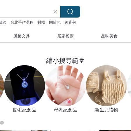
親節
台北手作課程
對戒
圓筒包
後背包
風格文具
居家餐廚
品味美食
縮小搜尋範圍
胎毛紀念品
母乳紀念品
新生兒禮物