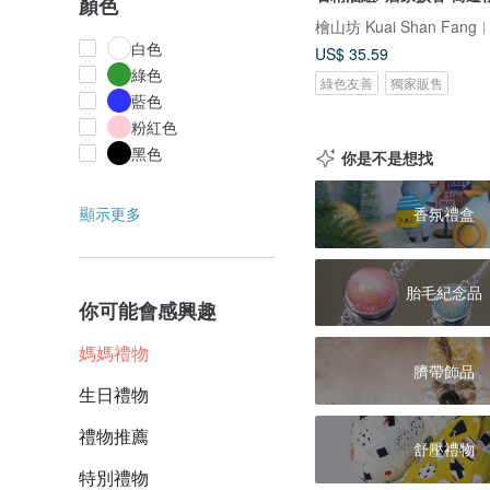
顏色
白色
US$ 35.59
綠色
綠色友善
獨家販售
藍色
粉紅色
黑色
你是不是想找
顯示更多
香氛禮盒
胎毛紀念品
你可能會感興趣
媽媽禮物
臍帶飾品
生日禮物
禮物推薦
舒壓禮物
特別禮物