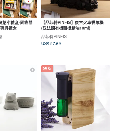
聰慧小禮盒-固齒器
【品菲特PINFIS】復古火車香氛機
盒彌月禮盒
(送法國有機甜橙精油10ml)
物
品菲特PINFIS
US$ 57.69
56 折