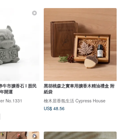
I 漲停牛市擴香石 I 股民
黑胡桃森之實車用擴香木精油禮盒 附
 馬年開運
紙袋
r No.1331
檜木居香氛生活 Cypress House
US$ 48.56