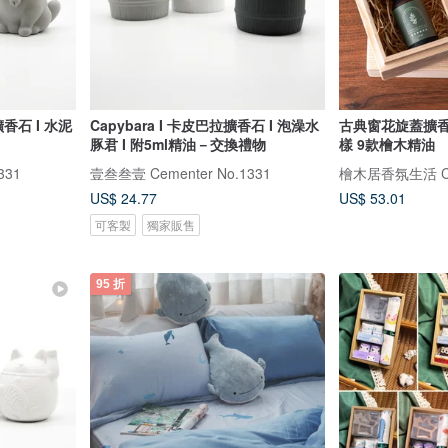
貓擴香石 I 水泥
Capybara I 卡皮巴拉擴香石 I 泡澡水
古典窗花旋蓋擴香
豚君 I 附5ml精油－交換禮物
樣 9款檜木精油
331
壹叁叁壹 Cementer No.1331
檜木居香氛生活 Cyp
US$ 24.77
US$ 53.01
可客製
獨家販售
95 折