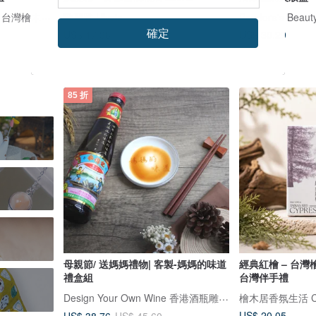
檜山坊 Kuai Shan Fang︱台灣檜木香氛領導品牌，療癒森林
歐麗雅 Ulysia
確定
US$ 17.38
US$ 30.29
85 折
母親節/ 送媽媽禮物| 客製-媽媽的味道
經典紅檜 – 台灣檜木
禮盒組
台灣伴手禮
Design Your Own Wine 香港酒瓶雕刻禮品專門店
檜木居香氛生活 Cyp
US$ 20.05
US$ 38.76