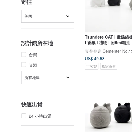
寄往
美國
Tsundere CAT I 傲嬌
設計館所在地
I 香氛 I 禮物 I 附5mi精油
壹叁叁壹 Cementer No.1
台灣
US$ 49.58
香港
可客製
獨家販售
所有地區
快速出貨
24 小時出貨