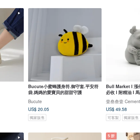
Bucute小蜜蜂護身符.御守套.平安符
Bull Market 
袋.媽媽的愛寶貝的甜甜守護
必收 I 附精油 I
Bucute
壹叁叁壹 Cemente
US$ 20.05
US$ 49.58
獨家販售
可客製
獨家販售
5 折