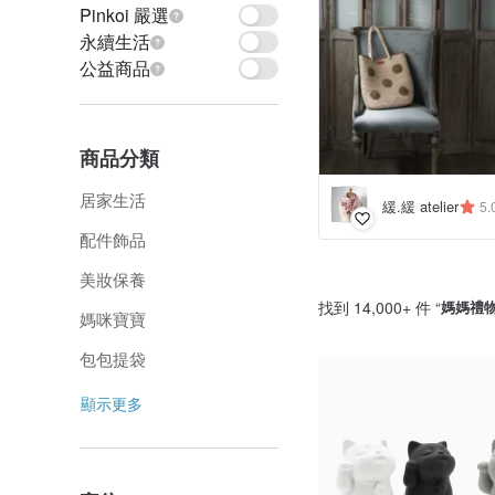
Pinkoi 嚴選
永續生活
公益商品
商品分類
居家生活
緩.緩 atelier
5.
配件飾品
美妝保養
找到 14,000+ 件 “
媽媽禮
媽咪寶寶
包包提袋
顯示更多