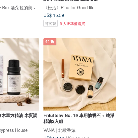
Pandora's Beauty Box 潘朵拉的美妝盒
《松活》Pine for Good life.
US$ 15.59
可客製
5 人正準備購買
44 折
單方精油 木質調
Friluftsliv No. 19 車用擴香石 + 純淨
精油2入組
ress House
VANA | 北歐香氛
US$ 52.46