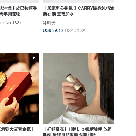
 兩件式泡澡卡皮巴拉擴香
【居家辦公香氛 】CARRY隨身純精油
油－馬年開運物
擴香儀 無需加水
r No.1331
沐時光
US$ 39.42
US$ 70.38
港朝天宮黃金梳 |
【好頸常在】10ML 香氛精油棒 放鬆
肌肉 舒緩肩頸痠痛 聖誕禮物