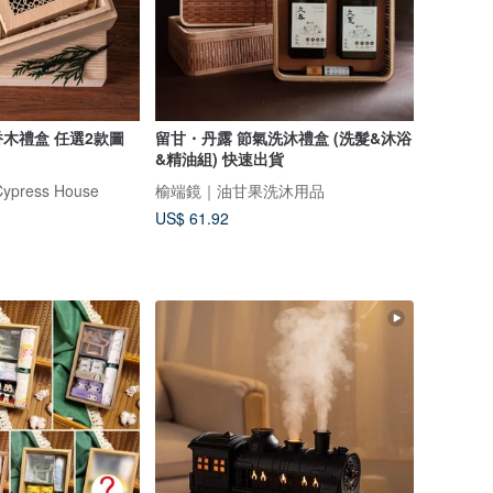
木禮盒 任選2款圖
留甘・丹露 節氣洗沐禮盒 (洗髮&沐浴
&精油組) 快速出貨
ress House
榆端鏡｜油甘果洗沐用品
US$ 61.92