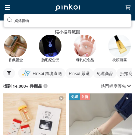
媽媽禮物
縮小搜尋範圍
香氛禮盒
胎毛紀念品
母乳紀念品
枕頭噴霧
Pinkoi 跨境直送
Pinkoi 嚴選
免運商品
折扣商
熱門程度優先
找到 14,000+ 件商品
免運
9 折