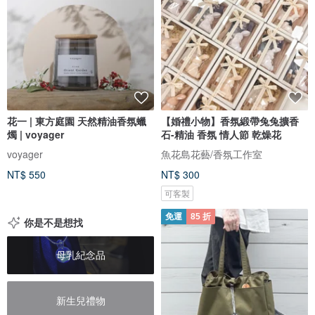
花一 | 東方庭園 天然精油香氛蠟
【婚禮小物】香氛緞帶兔兔擴香
燭 | voyager
石-精油 香氛 情人節 乾燥花
voyager
魚花島花藝/香氛工作室
NT$ 550
NT$ 300
可客製
免運
85 折
你是不是想找
母乳紀念品
新生兒禮物