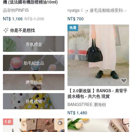
機 (送法國有機甜橙精油10ml)
nyaigs ☾·̩͙⋆ 連毛流都能感受到的貓咪刺繡
品菲特PINFIS
NT$ 1,166
NT$ 1,295
NT$ 700
免運
你是不是想找
香氛禮盒
胎毛紀念品
臍帶飾品
【 2.0新改版 】BANGS - 肩背手
提水桶包 - 共六色 現貨
舒壓禮物
BANGSTREE 瀏海樹
NT$ 1,480
5 折