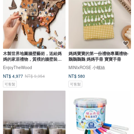
木製世界地圖牆壁藝術，送給媽
媽媽寶寶的第一份禮物專屬禮物-
媽的家居禮物，質樸的牆壁裝
鵝鵝鵝鵝 媽媽手冊 寶寶手冊
飾，3D 世界地圖
EnjoyTheWood
MINIxROSE 小螺絲
NT$ 4,977
NT$ 9,954
NT$ 580
可客製
可客製