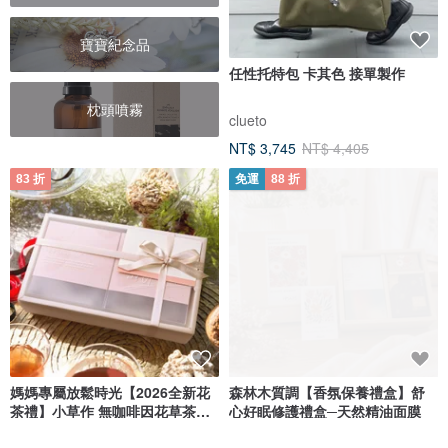
寶寶紀念品
任性托特包 卡其色 接單製作
枕頭噴霧
clueto
NT$ 3,745
NT$ 4,405
83 折
免運
88 折
媽媽專屬放鬆時光【2026全新花
森林木質調【香氛保養禮盒】舒
茶禮】小草作 無咖啡因花草茶禮
心好眠修護禮盒─天然精油面膜
盒
檜山坊 Kuai Shan Fang︱台灣檜木香氛領導品牌，療癒森林
小草 作 Grassphere