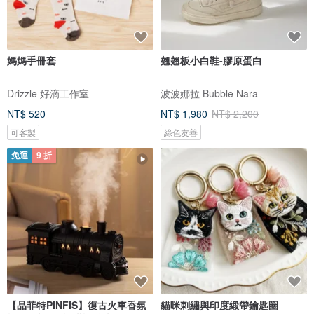
媽媽手冊套
翹翹板小白鞋-膠原蛋白
Drizzle 好滴工作室
波波娜拉 Bubble Nara
NT$ 520
NT$ 1,980
NT$ 2,200
可客製
綠色友善
免運
9 折
【品菲特PINFIS】復古火車香氛
貓咪刺繡與印度緞帶鑰匙圈