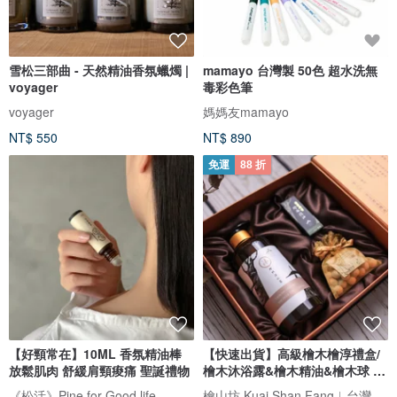
雪松三部曲 - 天然精油香氛蠟燭 |
mamayo 台灣製 50色 超水洗無
voyager
毒彩色筆
voyager
媽媽友mamayo
NT$ 550
NT$ 890
免運
88 折
【好頸常在】10ML 香氛精油棒
【快速出貨】高級檜木檜淳禮盒/
放鬆肌肉 舒緩肩頸痠痛 聖誕禮物
檜木沐浴露&檜木精油&檜木球 年
節
檜山坊 Kuai Shan Fang︱台灣檜木香氛領導品牌，療癒森林
《松活》Pine for Good life.