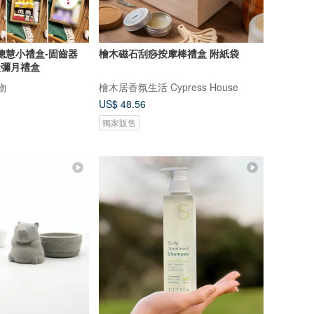
聰慧小禮盒-固齒器
檜木磁石刮痧按摩棒禮盒 附紙袋
盒彌月禮盒
物
檜木居香氛生活 Cypress House
US$ 48.56
獨家販售