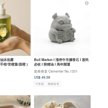
精油沐浴露
Bull Market I 漲停牛市擴香石 I 股民
( 佛手柑/苦橙葉/甜橙 )
必收 I 附精油 I 馬年開運
壹叁叁壹 Cementer No.1331
US$ 49.58
可客製
獨家販售