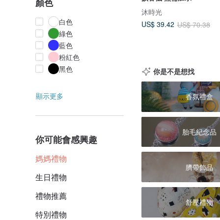
顏色
沐時光
白色
US$ 39.42
US$ 70.38
綠色
藍色
粉紅色
黑色
你是不是想找
顯示更多
香氛禮盒
胎毛紀念品
你可能會感興趣
媽媽禮物
臍帶飾品
生日禮物
禮物推薦
舒壓禮物
特別禮物