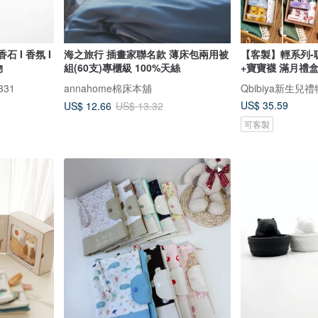
香石 I 香氛 I
海之旅行 插畫家聯名款 薄床包兩用被
【客製】輕系列-
物
組(60支)專櫃級 100%天絲
+寶寶襪 滿月禮
331
annahome棉床本舖
Qbibiya新生兒禮
US$ 35.59
US$ 12.66
US$ 13.32
可客製