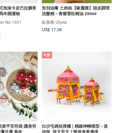
 兩件式泡澡卡皮巴拉擴香
吿別油癢 土肉桂【歐麗雅】頭皮調理
油－馬年開運物
洗髮精－青檬雪松精油 250ml
r No.1331
歐麗雅 Ulysia
US$ 17.38
9 折
創 現貨平安符袋 護身符
白沙屯媽祖授權 | 精緻神轎模型－迷
 彌月禮 馬年
你版_拱天宮天上聖母進香遶境