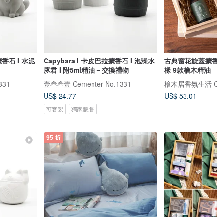
貓擴香石 I 水泥
Capybara I 卡皮巴拉擴香石 I 泡澡水
古典窗花旋蓋擴香
豚君 I 附5ml精油－交換禮物
樣 9款檜木精油
331
壹叁叁壹 Cementer No.1331
檜木居香氛生活 Cyp
US$ 24.77
US$ 53.01
可客製
獨家販售
95 折