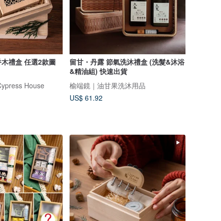
木禮盒 任選2款圖
留甘・丹露 節氣洗沐禮盒 (洗髮&沐浴
&精油組) 快速出貨
ress House
榆端鏡｜油甘果洗沐用品
US$ 61.92