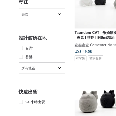
寄往
美國
Tsundere CAT I 傲嬌
設計館所在地
I 香氛 I 禮物 I 附5mi精油
壹叁叁壹 Cementer No.1
台灣
US$ 49.58
香港
可客製
獨家販售
所有地區
快速出貨
24 小時出貨