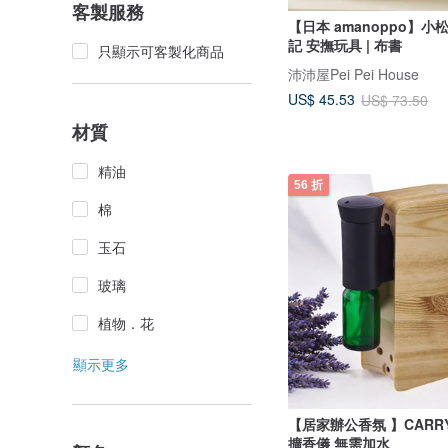
客製服務
【日本 amanoppo】
記 安撫玩具 | 布書
只顯示可客製化商品
沛沛屋Pei Pei House
US$ 45.53
US$ 73.50
材質
精油
56 折
棉
玉石
玻璃
植物．花
顯示更多
【居家辦公香氛 】CAR
擴香儀 無需加水