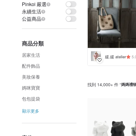
Pinkoi 嚴選
永續生活
公益商品
商品分類
居家生活
緩.緩 atelier
5.
配件飾品
美妝保養
找到 14,000+ 件 “
媽媽禮
媽咪寶寶
包包提袋
顯示更多