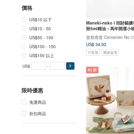
價格
US$10 以下
Maneki-neko I 招財貓擴
附5ml精油－馬年開運小
US$10 - 50
壹叁叁壹 Cementer No.1
US$50 - 100
US$ 34.93
US$100 - 150
可客製
獨家販售
US$150 以上
US$
-
61 折
限時優惠
免運商品
折扣商品