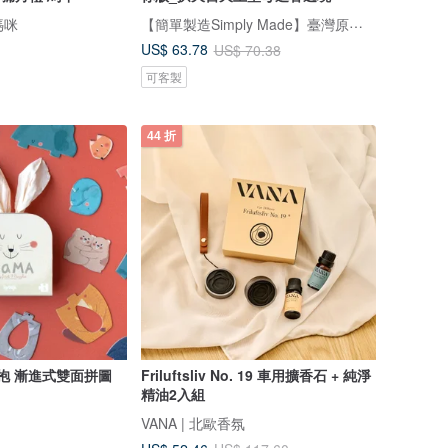
【簡單製造Simply Made】臺灣原創積木｜商品研發設計IP授權聯名
媽咪
US$ 63.78
US$ 70.38
可客製
44 折
的擁抱 漸進式雙面拼圖
Friluftsliv No. 19 車用擴香石 + 純淨
精油2入組
VANA | 北歐香氛