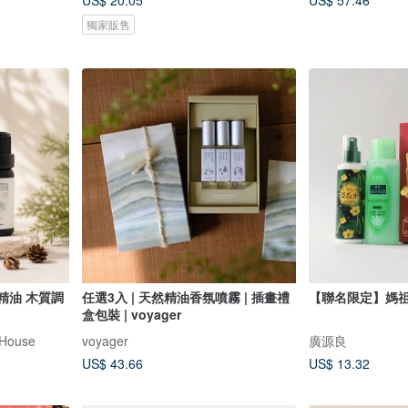
US$ 20.05
US$ 57.46
獨家販售
木質調
任選3入 | 天然精油香氛噴霧 | 插畫禮
【聯名限定】媽
盒包裝 | voyager
House
voyager
廣源良
US$ 43.66
US$ 13.32