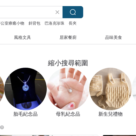
辦公室療癒小物
斜背包
巴洛克珍珠
長夾
風格文具
居家餐廚
品味美食
縮小搜尋範圍
胎毛紀念品
母乳紀念品
新生兒禮物