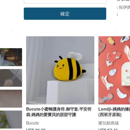
檜山坊 Kuai Shan Fang︱台灣檜木香氛領導品牌，療癒森林
Toy mama 拓伊
確定
US$ 35.59
US$ 12.48
綠色友善
獨家販售
可客製
Bucute小蜜蜂護身符.御守套.平安符
Londji-媽媽
袋.媽媽的愛寶貝的甜甜守護
(西班牙原裝)
Bucute
樂兒館商城