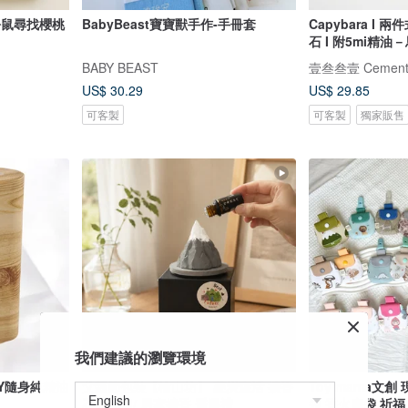
小松鼠尋找櫻桃
BabyBeast寶寶獸手作-手冊套
Capybara I
石 I 附5mi精
BABY BEAST
壹叁叁壹 Cemente
US$ 30.29
US$ 29.85
可客製
可客製
獨家販售
我們建議的瀏覽環境
RY隨身純精油
父親節包裝【檜山坊】 菱炭森活 擴香
Toy mama文
石精油組/ 居家擴香 喬遷禮
袋 香火廟袋 祈福