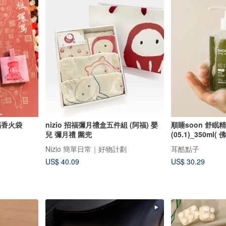
福香火袋
nizio 招福彌月禮盒五件組 (阿福) 嬰
順睡soon 舒眠
兒 彌月禮 圍兜
(05.1)_350ml
Nizio 簡單日常｜好物計劃
耳酷點子
US$ 40.09
US$ 30.29