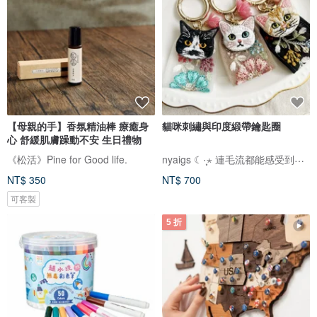
【母親的手】香氛精油棒 療癒身
貓咪刺繡與印度緞帶鑰匙圈
心 舒緩肌膚躁動不安 生日禮物
nyaigs ☾·̩͙⋆ 連毛流都能感受到的貓咪刺繡
《松活》Pine for Good life.
NT$ 350
NT$ 700
可客製
5 折