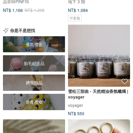
品菲特PINFIS
地下 3 階
NT$ 1,166
NT$ 1,295
NT$ 1,084
可客製
你是不是想找
香氛禮盒
胎毛紀念品
臍帶飾品
雪松三部曲 - 天然精油香氛蠟燭 |
voyager
舒壓禮物
voyager
NT$ 550