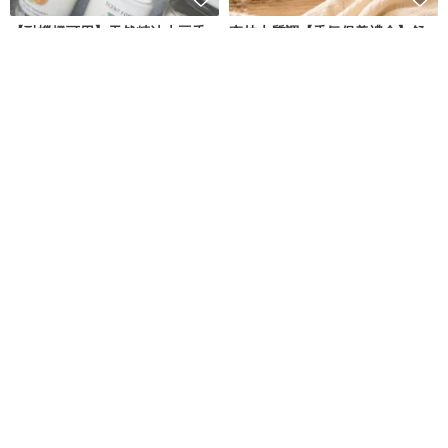
【融蠟燈可用】天然精油大豆香
森林木質調【香氛保養禮盒】舒
氛蠟燭80g - 共11款
心好眠修護禮盒─天然精油面膜
檜山坊 Kuai Shan Fang︱台灣檜木香氛領導品牌，療癒森林
Scent Forest 香氛森林
NT$ 480
NT$ 1,100
NT$ 1,250
可客製
可客製
寶寶手冊 媽媽手冊 書衣
春曉茉莉 - 立體花圈萬用卡
Hidamari 森間沐日
小島微光