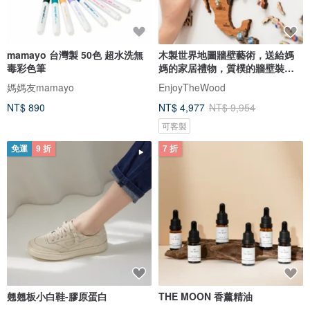
mamayo 台灣製 50色 超水洗無
木製世界地圖牆壁藝術，送給媽
毒彩色筆
媽的家居禮物，質樸的牆壁裝
飾，3D 世界地圖
媽媽友mamayo
EnjoyTheWood
NT$ 890
NT$ 4,977
NT$ 9,954
可客製
免運
9 折
7 折
翹翹板小白鞋-膠原蛋白
THE MOON 香薰精油