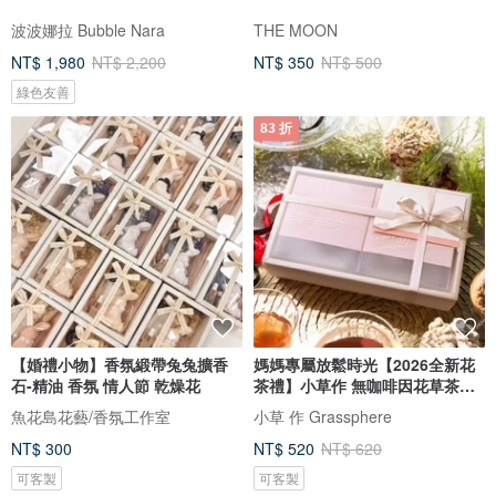
波波娜拉 Bubble Nara
THE MOON
NT$ 1,980
NT$ 2,200
NT$ 350
NT$ 500
綠色友善
83 折
【婚禮小物】香氛緞帶兔兔擴香
媽媽專屬放鬆時光【2026全新花
石-精油 香氛 情人節 乾燥花
茶禮】小草作 無咖啡因花草茶禮
盒
魚花島花藝/香氛工作室
小草 作 Grassphere
NT$ 300
NT$ 520
NT$ 620
可客製
可客製