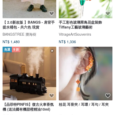
【 2.0新改版 】BANGS - 肩背手
手工彩色玻璃翠鳥花盆裝飾
提水桶包 - 共六色 現貨
Tiffany工藝玻璃藝術
BANGSTREE 瀏海樹
VitrageArtSouvenirs
NT$ 1,480
NT$ 1,336
免運
9 折
【品菲特PINFIS】復古火車香氛
桂花 耳骨夾 / 耳環 / 耳勾 / 耳夾
機 (送法國有機甜橙精油10ml)