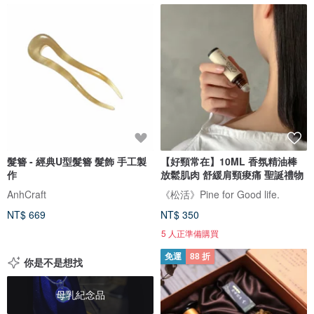
髮簪 - 經典U型髮簪 髮飾 手工製
【好頸常在】10ML 香氛精油棒
作
放鬆肌肉 舒緩肩頸痠痛 聖誕禮物
AnhCraft
《松活》Pine for Good life.
NT$ 669
NT$ 350
5 人正準備購買
免運
88 折
你是不是想找
母乳紀念品