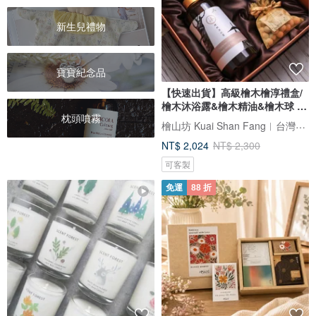
新生兒禮物
寶寶紀念品
【快速出貨】高級檜木檜淳禮盒/
檜木沐浴露&檜木精油&檜木球 年
枕頭噴霧
節
檜山坊 Kuai Shan Fang︱台灣檜木香氛領導品牌，療癒森林
NT$ 2,024
NT$ 2,300
可客製
免運
88 折