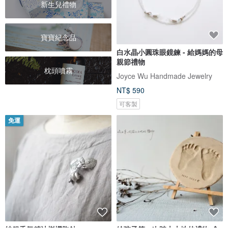
新生兒禮物
寶寶紀念品
白水晶小圓珠眼鏡鍊 - 給媽媽的母
親節禮物
枕頭噴霧
Joyce Wu Handmade Jewelry
NT$ 590
可客製
免運