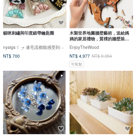
貓咪刺繡與印度緞帶鑰匙圈
木製世界地圖牆壁藝術，送給媽
媽的家居禮物，質樸的牆壁裝
飾，3D 世界地圖
nyaigs ☾·̩͙⋆ 連毛流都能感受到的貓咪刺繡
EnjoyTheWood
NT$ 700
NT$ 4,977
NT$ 9,954
可客製