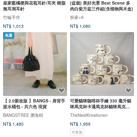
皇家藍橘梗與花苞耳針/耳夾 樹脂
(盆栽) 美好光景 Best Scene 多
無耳洞耳針
肉白瓷方盆三件組(含植物與木盒)
竹輪手作
扮家+9
NT$ 1,013
NT$ 1,080
免運
【 2.0新改版 】BANGS - 肩背手
可愛貓咪咖啡杯手繪 330 毫升貓
提水桶包 - 共六色 現貨
咪馬克杯卡通馬克杯貓咪馬克杯
送禮佳品
BANGSTREE 瀏海樹
TheNestKreationen
NT$ 1,480
NT$ 1,959
可客製