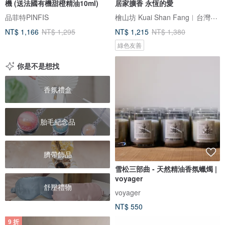
機 (送法國有機甜橙精油10ml)
居家擴香 永恆的愛
檜山坊 Kuai Shan Fang︱台灣檜木香氛領導品牌，療癒森林
品菲特PINFIS
NT$ 1,166
NT$ 1,295
NT$ 1,215
NT$ 1,380
綠色友善
你是不是想找
香氛禮盒
胎毛紀念品
臍帶飾品
雪松三部曲 - 天然精油香氛蠟燭 |
voyager
舒壓禮物
voyager
NT$ 550
9 折