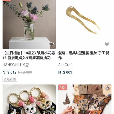
【生日禮物】18星芒/ 玻璃小花器
髮簪 - 經典U型髮簪 髮飾 手工製
13 新居媽媽女友乾燥花藝插花
作
HANSCHIU 瀚思
AnhCraft
NT$ 612
NT$ 680
NT$ 669
綠色友善
5 折