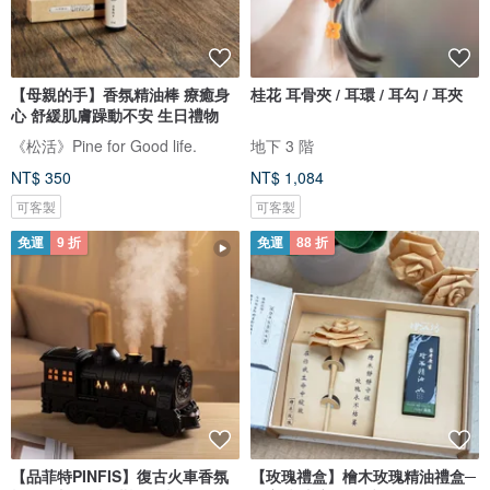
【母親的手】香氛精油棒 療癒身
桂花 耳骨夾 / 耳環 / 耳勾 / 耳夾
心 舒緩肌膚躁動不安 生日禮物
《松活》Pine for Good life.
地下 3 階
NT$ 350
NT$ 1,084
可客製
可客製
免運
9 折
免運
88 折
【品菲特PINFIS】復古火車香氛
【玫瑰禮盒】檜木玫瑰精油禮盒─