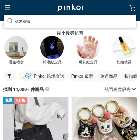
媽媽禮物
縮小搜尋範圍
香氛禮盒
胎毛紀念品
母乳紀念品
枕頭噴霧
Pinkoi 跨境直送
Pinkoi 嚴選
免運商品
折扣商
熱門程度優先
找到 14,000+ 件商品
免運
81 折