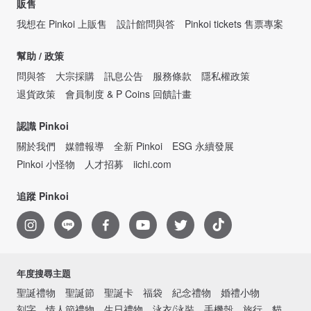
販售
我想在 Pinkoi 上販售
設計館問與答
Pinkoi tickets 售票專案
幫助 / 政策
問與答
大宗採購
訊息公告
服務條款
隱私權政策
退貨政策
會員制度 & P Coins 回饋計畫
認識 Pinkoi
關於我們
媒體報導
全新 Pinkoi
ESG 永續發展
Pinkoi 小怪物
人才招募
iichi.com
追蹤 Pinkoi
年度搜尋主題
聖誕禮物
聖誕節
聖誕卡
福袋
紀念禮物
婚禮小物
刻字
情人節禮物
生日禮物
泳衣/泳裝
手機殼
旅行
貓