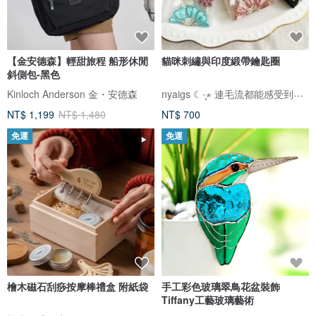
【金安德森】輕甜旅程 船形休閒
貓咪刺繡與印度緞帶鑰匙圈
斜側包-黑色
nyaigs ☾·̩͙⋆ 連毛流都能感受到的貓咪刺繡
Kinloch Anderson 金・安德森
NT$ 1,199
NT$ 1,480
NT$ 700
免運
免運
檜木磁石刮痧按摩棒禮盒 附紙袋
手工彩色玻璃翠鳥花盆裝飾
Tiffany工藝玻璃藝術