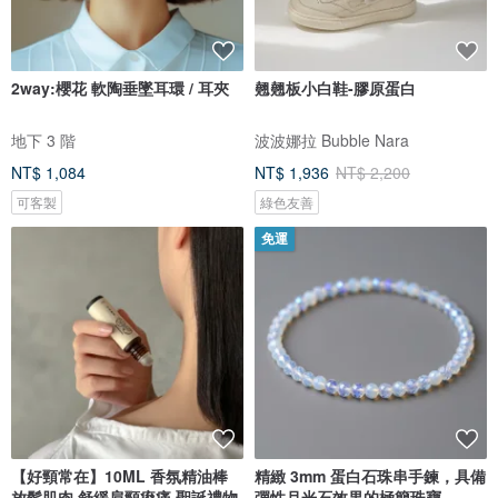
2way:櫻花 軟陶垂墜耳環 / 耳夾
翹翹板小白鞋-膠原蛋白
地下 3 階
波波娜拉 Bubble Nara
NT$ 1,084
NT$ 1,936
NT$ 2,200
可客製
綠色友善
免運
【好頸常在】10ML 香氛精油棒
精緻 3mm 蛋白石珠串手鍊，具備
放鬆肌肉 舒緩肩頸痠痛 聖誕禮物
彈性月光石效果的極簡珠寶