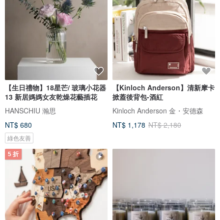
【生日禮物】18星芒/ 玻璃小花器
【Kinloch Anderson】清新摩卡
13 新居媽媽女友乾燥花藝插花
掀蓋後背包-酒紅
HANSCHIU 瀚思
Kinloch Anderson 金・安德森
NT$ 680
NT$ 1,178
NT$ 2,180
綠色友善
5 折