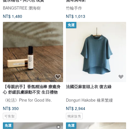
BANGSTREE 瀏海樹
竹輪手作
NT$ 1,480
NT$ 1,013
免運
【母親的手】香氛精油棒 療癒身
法國亞麻套頭上衣 復古綠
心 舒緩肌膚躁動不安 生日禮物
《松活》Pine for Good life.
Donguri Hakobe 橡果繁縷
NT$ 350
NT$ 2,944
可客製
獨家販售
免運
免運