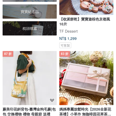
寶寶紀念品
【收涎餅乾】寶寶遊棕色京都風
10片
枕頭噴霧
TF Dessert
NT$ 1,299
可客製
87 折
83 折
蕨美印花斜背包-臺灣金狗毛蕨|包
媽媽專屬放鬆時光【2026全新花
包 交換禮物 禮物 母親節 送禮
茶禮】小草作 無咖啡因花草茶禮