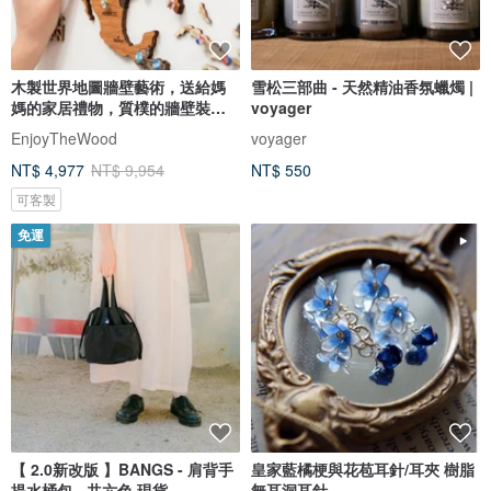
木製世界地圖牆壁藝術，送給媽
雪松三部曲 - 天然精油香氛蠟燭 |
媽的家居禮物，質樸的牆壁裝
voyager
飾，3D 世界地圖
EnjoyTheWood
voyager
NT$ 4,977
NT$ 9,954
NT$ 550
可客製
免運
【 2.0新改版 】BANGS - 肩背手
皇家藍橘梗與花苞耳針/耳夾 樹脂
提水桶包 - 共六色 現貨
無耳洞耳針