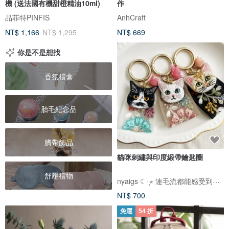
機 (送法國有機甜橙精油10ml)
作
品菲特PINFIS
AnhCraft
NT$ 1,166
NT$ 1,295
NT$ 669
你是不是想找
香氛禮盒
胎毛紀念品
臍帶飾品
貓咪刺繡與印度緞帶鑰匙圈
舒壓禮物
nyaigs ☾·̩͙⋆ 連毛流都能感受到的貓咪刺繡
NT$ 700
免運
54 折