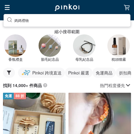
媽媽禮物
縮小搜尋範圍
香氛禮盒
胎毛紀念品
母乳紀念品
枕頭噴霧
Pinkoi 跨境直送
Pinkoi 嚴選
免運商品
折扣商
熱門程度優先
找到 14,000+ 件商品
免運
88 折