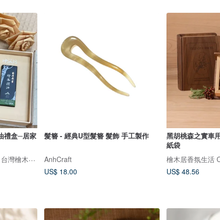
油禮盒─居家
髮簪 - 經典U型髮簪 髮飾 手工製作
黑胡桃森之實車用
紙袋
檜山坊 Kuai Shan Fang︱台灣檜木香氛領導品牌，療癒森林
AnhCraft
檜木居香氛生活 Cyp
US$ 18.00
US$ 48.56