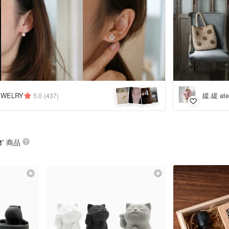
4
+
緩.緩 atel
EWELRY
5.0
(437)
物
” 商品