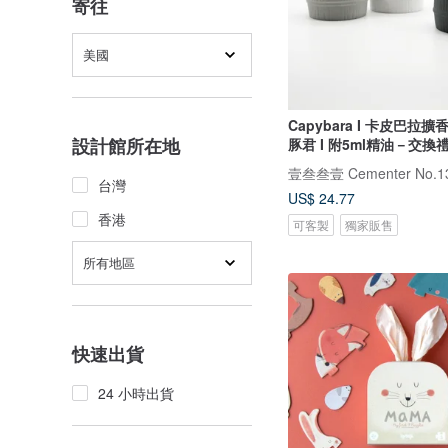
寄往
美國
Capybara I 卡皮巴拉擴
設計館所在地
豚君 I 附5ml精油－交換
壹叁叁壹 Cementer No.1
台灣
US$ 24.77
香港
可客製
獨家販售
所有地區
快速出貨
24 小時出貨