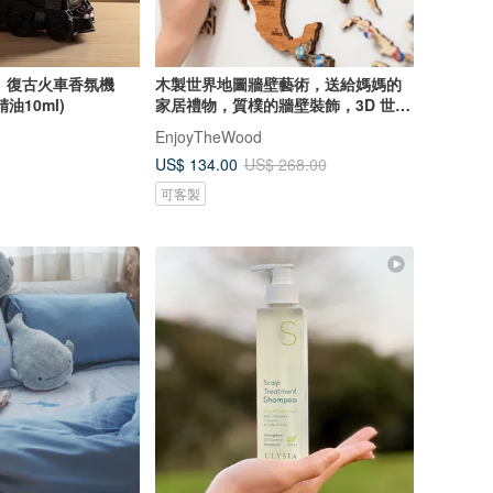
S】復古火車香氛機
木製世界地圖牆壁藝術，送給媽媽的
油10ml)
家居禮物，質樸的牆壁裝飾，3D 世界
地圖
EnjoyTheWood
US$ 134.00
US$ 268.00
可客製