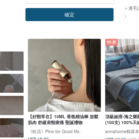
壹叁叁壹 Cementer No.1331
確定
US$ 29.85
US$ 25.43
可客製
獨家販售
95 折
【好頸常在】10ML 香氛精油棒 放鬆
頂級絲滑-海之樂
肌肉 舒緩肩頸痠痛 聖誕禮物
(100支) 100%
《松活》Pine for Good life.
annahome棉床