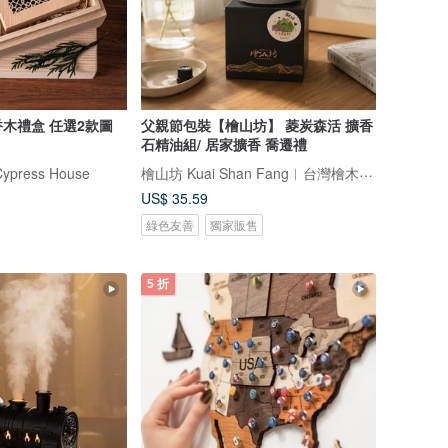
木禮盒 任選2款圖
父親節包裝【檜山坊】 菱炭森活 擴香
石精油組/ 居家擴香 喬遷禮
檜山坊 Kuai Shan Fang︱台灣檜木香氛領導品牌，療癒森林
ress House
US$ 35.59
綠色友善
獨家販售
5 折