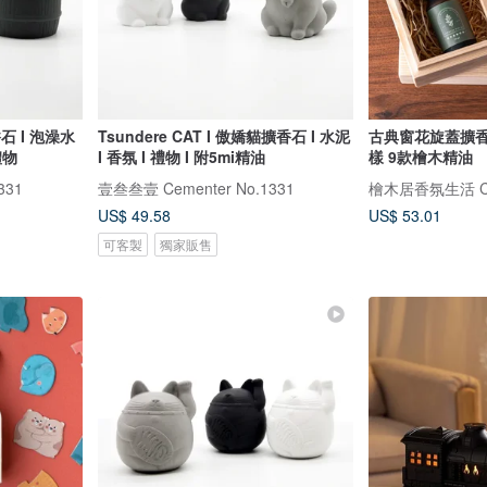
香石 I 泡澡水
Tsundere CAT I 傲嬌貓擴香石 I 水泥
古典窗花旋蓋擴香
禮物
I 香氛 I 禮物 I 附5mi精油
樣 9款檜木精油
331
壹叁叁壹 Cementer No.1331
檜木居香氛生活 Cyp
US$ 49.58
US$ 53.01
可客製
獨家販售