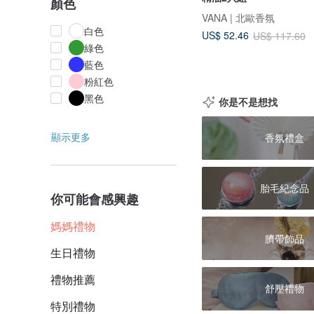
顏色
VANA | 北歐香氛
白色
US$ 52.46
US$ 117.60
綠色
藍色
粉紅色
黑色
你是不是想找
顯示更多
香氛禮盒
胎毛紀念品
你可能會感興趣
媽媽禮物
臍帶飾品
生日禮物
禮物推薦
舒壓禮物
特別禮物