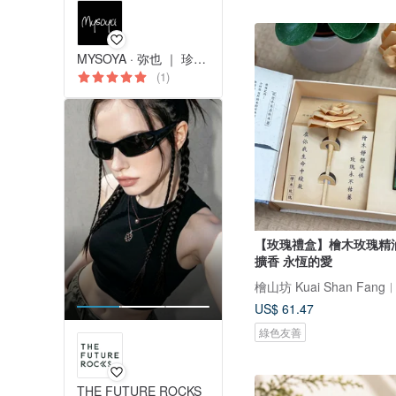
MYSOYA · 弥也 ｜ 珍珠與寶石
(1)
【玫瑰禮盒】檜木玫瑰精
擴香 永恆的愛
US$ 61.47
綠色友善
THE FUTURE ROCKS