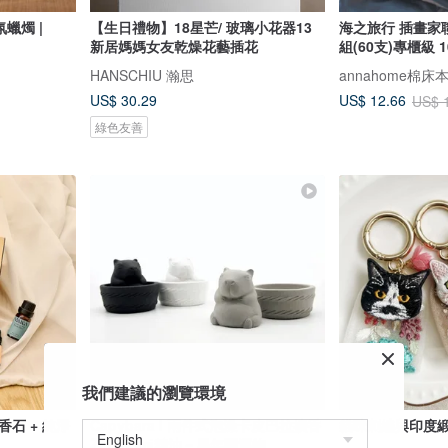
蠟燭 |
【生日禮物】18星芒/ 玻璃小花器13
海之旅行 插畫家
新居媽媽女友乾燥花藝插花
組(60支)專櫃級 
HANSCHIU 瀚思
annahome棉床
US$ 30.29
US$ 12.66
US$ 
綠色友善
我們建議的瀏覽環境
用擴香石 + 純淨
Capybara I 兩件式泡澡卡皮巴拉擴香
貓咪刺繡與印度
石 I 附5mi精油－馬年開運物