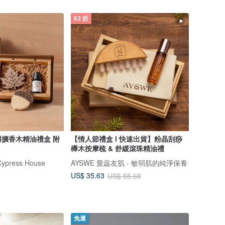
63 折
擴香木精油禮盒 附
【情人節禮盒 l 快速出貨】粉晶刮痧
櫸木按摩梳 & 舒緩滾珠精油禮
ress House
AYSWE 愛蕊友肌 - 敏弱肌的純淨保養
US$ 35.63
US$ 55.68
免運