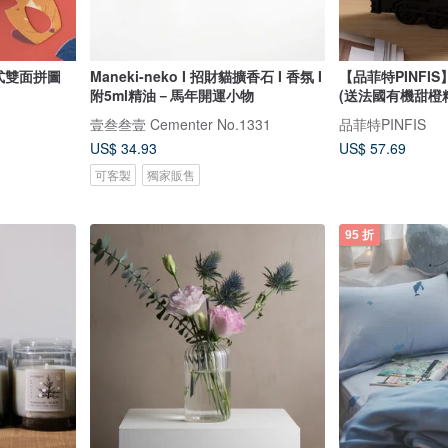
進式雙面拼圖
Maneki-neko I 招財貓擴香石 I 香氛 I
【品菲特PINFI
附5ml精油－馬年開運小物
(送法國有機甜橙精
壹叁叁壹 Cementer No.1331
品菲特PINFIS
US$ 34.93
US$ 57.69
可客製
獨家販售
95 折