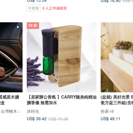
US$ 15.59
US$ 16.90
US$ 
可客製
6 人正準備購買
56 折
質感原木擴
【居家辦公香氛 】CARRY隨身純精油
(盆栽) 美好光景 B
禮盒
擴香儀 無需加水
瓷方盆三件組(含
檜山坊 Kuai Shan Fang︱台灣檜木香氛領導品牌，療癒森林
沐時光
扮家+9
US$ 48.11
US$ 39.42
US$ 70.38