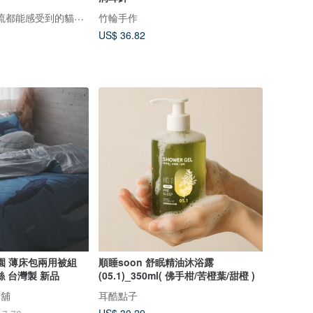
nyaigs ☾·̩͙⋆ 連毛流都能感受到的貓咪刺繡
竹輪手作
US$ 36.82
園 薄床包兩用被組
順睡soon 舒眠精油沐浴露
天絲 台灣製 新品
(05.1)_350ml( 佛手柑/苦橙葉/甜橙 )
本舖
耳酷點子