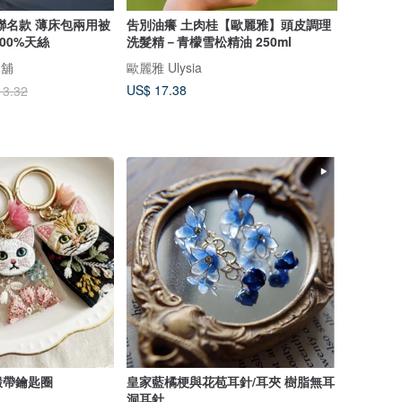
聯名款 薄床包兩用被
吿別油癢 土肉桂【歐麗雅】頭皮調理
100%天絲
洗髮精－青檬雪松精油 250ml
本舖
歐麗雅 Ulysia
US$ 17.38
13.32
緞帶鑰匙圈
皇家藍橘梗與花苞耳針/耳夾 樹脂無耳
洞耳針