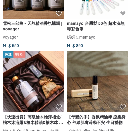
雪松三部曲 - 天然精油香氛蠟燭 |
mamayo 台灣製 50色 超水洗無
voyager
毒彩色筆
voyager
媽媽友mamayo
NT$ 550
NT$ 890
免運
88 折
【快速出貨】高級檜木檜淳禮盒/
【母親的手】香氛精油棒 療癒身
檜木沐浴露&檜木精油&檜木球 年
心 舒緩肌膚躁動不安 生日禮物
節
檜山坊 Kuai Shan Fang︱台灣檜木香氛領導品牌，療癒森林
《松活》Pine for Good life.