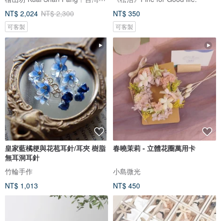
NT$ 2,024
NT$ 2,300
NT$ 350
可客製
可客製
皇家藍橘梗與花苞耳針/耳夾 樹脂
春曉茉莉 - 立體花圈萬用卡
無耳洞耳針
竹輪手作
小島微光
NT$ 1,013
NT$ 450