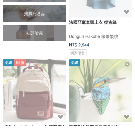
寶寶紀念品
法國亞麻套頭上衣 復古綠
枕頭噴霧
Donguri Hakobe 橡果繁縷
NT$ 2,944
獨家販售
免運
54 折
免運
【Kinloch Anderson】清新摩卡
手工彩色玻璃翠鳥花盆裝飾
掀蓋後背包-酒紅
Tiffany工藝玻璃藝術