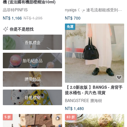
機 (送法國有機甜橙精油10ml)
nyaigs ☾·̩͙⋆ 連毛流都能感受到的貓咪刺繡
品菲特PINFIS
NT$ 1,166
NT$ 1,295
NT$ 700
免運
你是不是想找
香氛禮盒
胎毛紀念品
臍帶飾品
【 2.0新改版 】BANGS - 肩背手
提水桶包 - 共六色 現貨
舒壓禮物
BANGSTREE 瀏海樹
NT$ 1,480
5 折
83 折