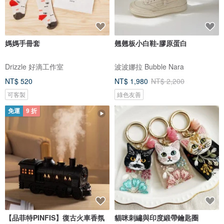
媽媽手冊套
翹翹板小白鞋-膠原蛋白
Drizzle 好滴工作室
波波娜拉 Bubble Nara
NT$ 520
NT$ 1,980
NT$ 2,200
可客製
綠色友善
免運
9 折
【品菲特PINFIS】復古火車香氛
貓咪刺繡與印度緞帶鑰匙圈