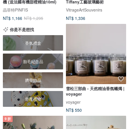
機 (送法國有機甜橙精油10ml)
Tiffany工藝玻璃藝術
品菲特PINFIS
VitrageArtSouvenirs
NT$ 1,166
NT$ 1,295
NT$ 1,336
你是不是想找
香氛禮盒
胎毛紀念品
臍帶飾品
雪松三部曲 - 天然精油香氛蠟燭 |
voyager
舒壓禮物
voyager
NT$ 550
9 折