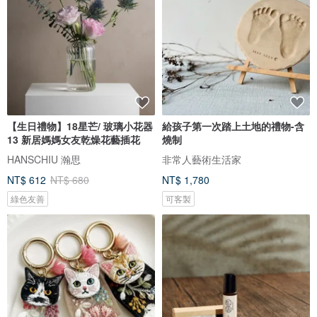
【生日禮物】18星芒/ 玻璃小花器
給孩子第一次踏上土地的禮物-含
13 新居媽媽女友乾燥花藝插花
燒制
HANSCHIU 瀚思
非常人藝術生活家
NT$ 612
NT$ 680
NT$ 1,780
綠色友善
可客製