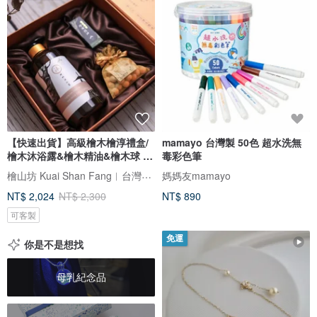
【快速出貨】高級檜木檜淳禮盒/
mamayo 台灣製 50色 超水洗無
檜木沐浴露&檜木精油&檜木球 年
毒彩色筆
節
檜山坊 Kuai Shan Fang︱台灣檜木香氛領導品牌，療癒森林
媽媽友mamayo
NT$ 2,024
NT$ 2,300
NT$ 890
可客製
免運
你是不是想找
母乳紀念品