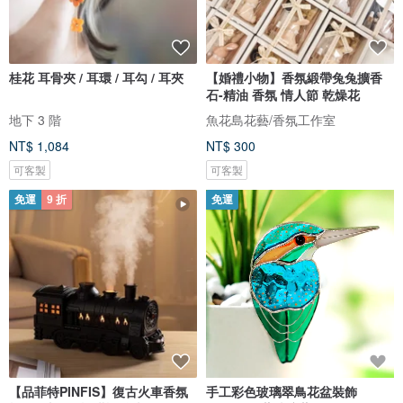
桂花 耳骨夾 / 耳環 / 耳勾 / 耳夾
【婚禮小物】香氛緞帶兔兔擴香
石-精油 香氛 情人節 乾燥花
地下 3 階
魚花島花藝/香氛工作室
NT$ 1,084
NT$ 300
可客製
可客製
免運
9 折
免運
【品菲特PINFIS】復古火車香氛
手工彩色玻璃翠鳥花盆裝飾