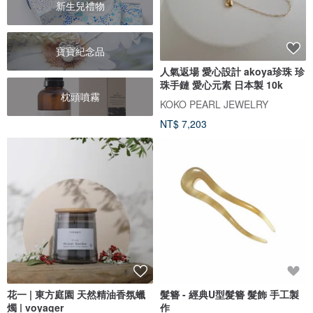
新生兒禮物
寶寶紀念品
人氣返場 愛心設計 akoya珍珠 珍
珠手鏈 愛心元素 日本製 10k
枕頭噴霧
KOKO PEARL JEWELRY
NT$ 7,203
花一 | 東方庭園 天然精油香氛蠟
髮簪 - 經典U型髮簪 髮飾 手工製
燭 | voyager
作