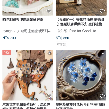
貓咪刺繡與印度緞帶鑰匙圈
【母親的手】香氛精油棒 療癒身
心 舒緩肌膚躁動不安 生日禮物
nyaigs ☾·̩͙⋆ 連毛流都能感受到的貓咪刺繡
《松活》Pine for Good life.
NT$ 700
NT$ 350
可客製
5 折
木製世界地圖牆壁藝術，送給媽
皇家藍橘梗與花苞耳針/耳夾 樹脂
媽的家居禮物，質樸的牆壁裝
無耳洞耳針