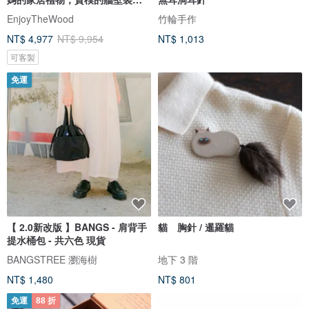
飾，3D 世界地圖
EnjoyTheWood
竹輪手作
NT$ 4,977
NT$ 9,954
NT$ 1,013
可客製
免運
【 2.0新改版 】BANGS - 肩背手
貓 胸針 / 暹羅貓
提水桶包 - 共六色 現貨
BANGSTREE 瀏海樹
地下 3 階
NT$ 1,480
NT$ 801
免運
88 折