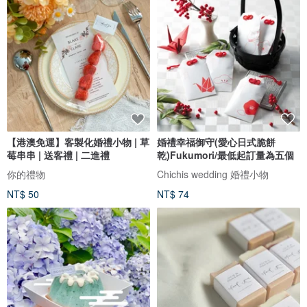
【港澳免運】客製化婚禮小物 | 草
婚禮幸福御守(愛心日式脆餅
莓串串 | 送客禮 | 二進禮
乾)Fukumori/最低起訂量為五個
你的禮物
Chichis wedding 婚禮小物
NT$ 50
NT$ 74