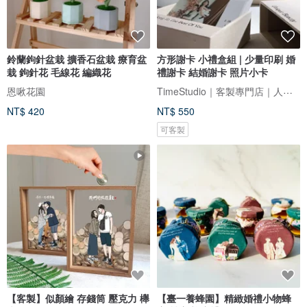
鈴蘭鉤針盆栽 擴香石盆栽 療育盆
方形謝卡 小禮盒組 | 少量印刷 婚
栽 鉤針花 毛線花 編織花
禮謝卡 結婚謝卡 照片小卡
TimeStudio｜客製專門店｜人生大事事務所
恩啾花園
NT$ 420
NT$ 550
可客製
【客製】似顏繪 存錢筒 壓克力 櫸
【臺一養蜂園】精緻婚禮小物蜂