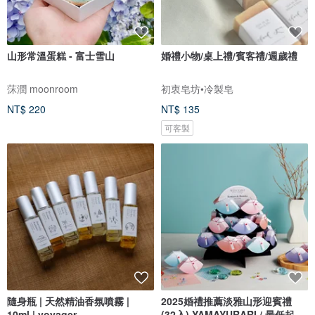
山形常溫蛋糕 - 富士雪山
婚禮小物/桌上禮/賓客禮/週歲禮
莯潤 moonroom
初衷皂坊•冷製皂
NT$ 220
NT$ 135
可客製
隨身瓶 | 天然精油香氛噴霧 |
2025婚禮推薦淡雅山形迎賓禮
10ml | voyager
(32入) YAMAYURARI / 最低起訂