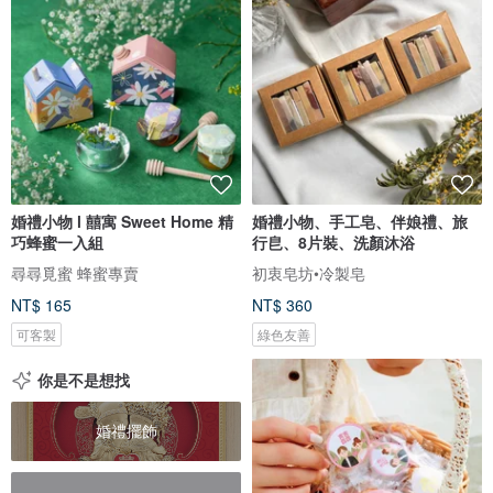
婚禮小物 l 囍寓 Sweet Home 精
婚禮小物、手工皂、伴娘禮、旅
巧蜂蜜一入組
行皀、8片裝、洗顏沐浴
尋尋覓蜜 蜂蜜專賣
初衷皂坊•冷製皂
NT$ 165
NT$ 360
可客製
綠色友善
你是不是想找
婚禮擺飾