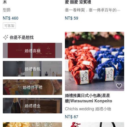
木
蜜 囍蜜 迎賓禮
臺一養蜂園．臺一傳承百年的甜蜜
型爵
NT$ 460
NT$ 59
可客製
你是不是想找
婚禮喜糖
婚禮香氛
婚禮伴手禮
婚禮推薦日式小包裹(星星
糖)Watsutsumi Konpeito
婚禮禮盒
Chichis wedding 婚禮小物
NT$ 87