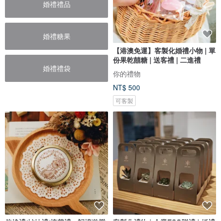
婚禮禮品
婚禮糖果
【港澳免運】客製化婚禮小物 | 單
份果乾囍糖 | 送客禮 | 二進禮
婚禮禮袋
你的禮物
NT$ 500
可客製