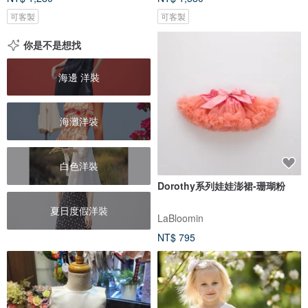
可客製
可客製
你是不是想找
海邊 洋裝
海灘洋裝
白色洋裝
Dorothy系列娃娃澎裙-珊瑚粉
夏日度假洋裝
LaBloomin
NT$ 795