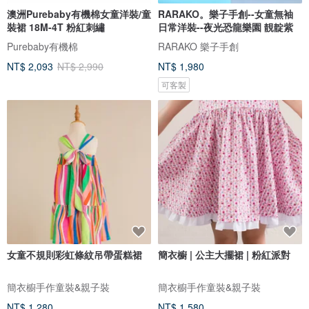
澳洲Purebaby有機棉女童洋裝/童
RARAKO。樂子手創--女童無袖
裝裙 18M-4T 粉紅刺繡
日常洋裝--夜光恐龍樂園 靚靛紫
Purebaby有機棉
RARAKO 樂子手創
NT$ 2,093
NT$ 2,990
NT$ 1,980
可客製
女童不規則彩虹條紋吊帶蛋糕裙
簡衣櫥 | 公主大擺裙 | 粉紅派對
簡衣櫥手作童裝&親子裝
簡衣櫥手作童裝&親子裝
NT$ 1,280
NT$ 1,580