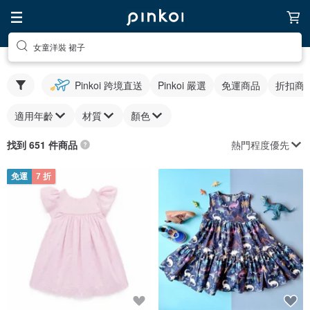
女童洋裝 裙子
Pinkoi 跨境直送
Pinkoi 嚴選
免運商品
折扣商
適用年齡
材質
顏色
熱門程度優先
找到 651 件商品
免運
7 折