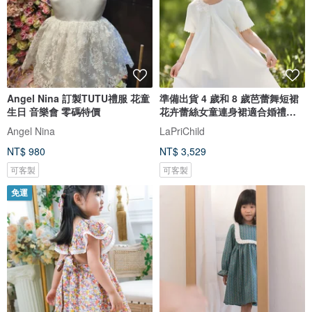
Angel Nina 訂製TUTU禮服 花童
準備出貨 4 歲和 8 歲芭蕾舞短裙
生日 音樂會 零碼特價
花卉蕾絲女童連身裙適合婚禮生
日
Angel Nina
LaPriChild
NT$ 980
NT$ 3,529
可客製
可客製
免運