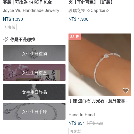
客製 | 可改為 14KGF 包金
夾【耳針可選】【訂製】
Joyce Wu Handmade Jewelry
玻璃之雫 ☆Caprice☆
NT$ 1,390
NT$ 1,908
可客製
88 折
你是不是想找
女生生日禮物
女生生日禮盒
女生生日飾品
手鍊 蛋白石 月光石 - 意外驚喜 -
女生生日手鍊
Hand In Hand
NT$ 634
NT$ 720
可客製