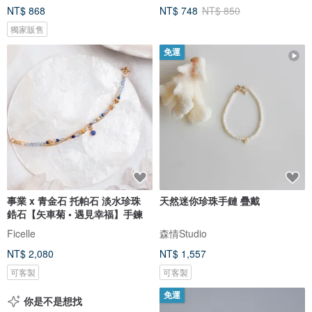
NT$ 868
NT$ 748
NT$ 850
獨家販售
免運
事業 x 青金石 托帕石 淡水珍珠
天然迷你珍珠手鏈 疊戴
鋯石【矢車菊 • 遇見幸福】手鍊
Ficelle
森情Studio
NT$ 2,080
NT$ 1,557
可客製
可客製
免運
你是不是想找