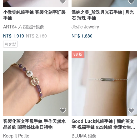
小微笑純銀手鍊 客製化刻字訂製
溫婉之美_珍珠月光石手鍊│月光
手鍊
石 珍珠 手鍊
ART64 六四設計銀飾
JieJie Jewelry
NT$ 1,919
NT$ 2,180
NT$ 1,880
可客製
88 折
客製化英文字母手鍊 手作天然水
Good Luck純銀手鍊 | 簡約英文
晶首飾 閨蜜姊妹生日禮物
字 祝福手鏈 925純銀 幸運女生禮
物
Keep it Petite
BLUMA 銀飾