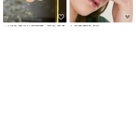
14KGF 橙綠柱石耳環 / 耳夾 溫柔
向日葵雪球戒指
氣質 生日禮物 日常配戴
17select -Hina Jewelry-
luvinball
NT$ 1,580
NT$ 2,637
獨家販售
可客製
免運
9 折
泡泡糖圓牌刻字手鍊 細版 925純
紅石榴【小石榴】女生的好朋友