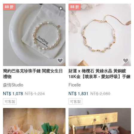
88 折
88 折
簡約巴洛克珍珠手鏈 閨蜜女生日
財運 x 橄欖石 黃綠水晶 黃銅鍍
禮物
18K金【噴泉草 • 愛如呼吸】手鍊
森情Studio
Ficelle
NT$ 1,078
NT$ 1,224
NT$ 1,831
NT$ 2,080
可客製
可客製