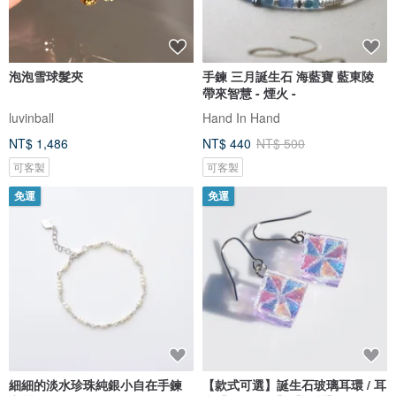
泡泡雪球髮夾
手鍊 三月誕生石 海藍寶 藍東陵
帶來智慧 - 煙火 -
luvinball
Hand In Hand
NT$ 1,486
NT$ 440
NT$ 500
可客製
可客製
免運
免運
細細的淡水珍珠純銀小自在手鍊
【款式可選】誕生石玻璃耳環 / 耳