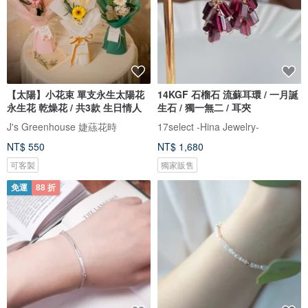
【太陽】小花束 單支永生太陽花
14KGF 石榴石 流蘇耳環 / 一月誕
永生花 乾燥花 / 共3款 生日情人
生石 / 獨一無二 / 耳夾
J's Greenhouse 婕蕬花時
17select -Hina Jewelry-
NT$ 550
NT$ 1,680
可客製
獨家販售
免運
88 折