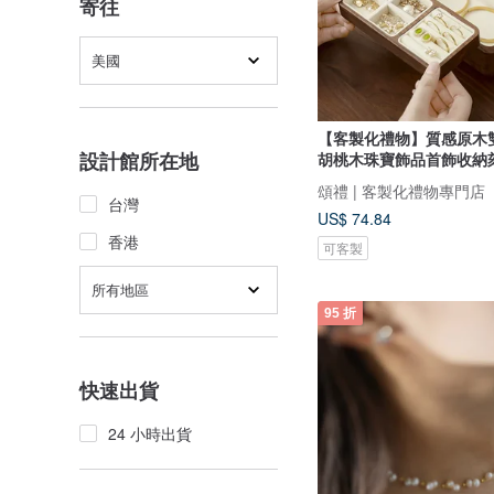
寄往
美國
【客製化禮物】質感原木
設計館所在地
胡桃木珠寶飾品首飾收納
頌禮 | 客製化禮物專門店
台灣
US$ 74.84
香港
可客製
所有地區
95 折
快速出貨
24 小時出貨