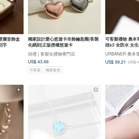
雙層首飾盒
獨家設計愛心悠遊卡吊飾鑰匙圈|客製
可客製禮物 奧本電
刻字
化鐫刻|正版授權悠遊卡
頭x3 全防水 女
頌禮 | 客製化禮物專門店
URBANER 奧本
US$ 43.66
US$ 39.21
US$ 
可客製
獨家販售