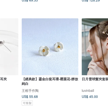
US$ 69.35
US$ 128.29
 耳夾
【經典款】鎏金白瓷耳環-罌粟花-靜放
日月雪球髮夾套
純白
王榕手作陶
luvinball
US$ 55.68
US$ 45.00
可客製