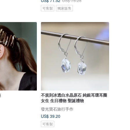
US$ 71.52
US$ 75.28
可客製
獨家販售
裝
不規則冰透白水晶原石 純銀耳環耳圈
女生 生日禮物 聖誕禮物
發光寶石旅行手作
US$ 39.20
可客製