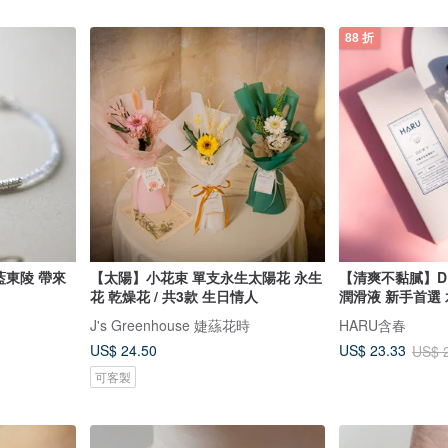
88 折
藍東陵 帶來
【太陽】小花束 單支永生太陽花 永生
【清爽不黏膩】D
花 乾燥花 / 共3款 生日情人
潤滑液 新手首選
J's Greenhouse 婕蕬花時
HARU含春
US$ 24.50
US$ 23.33
US$ 
可客製