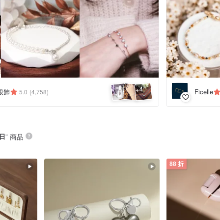
4
+
銀飾
Ficelle
5.0
(4,758)
日
” 商品
88 折