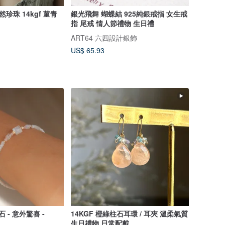
珍珠 14kgf 菫青
銀光飛舞 蝴蝶結 925純銀戒指 女生戒
指 尾戒 情人節禮物 生日禮
ART64 六四設計銀飾
US$ 65.93
 - 意外驚喜 -
14KGF 橙綠柱石耳環 / 耳夾 溫柔氣質
生日禮物 日常配戴