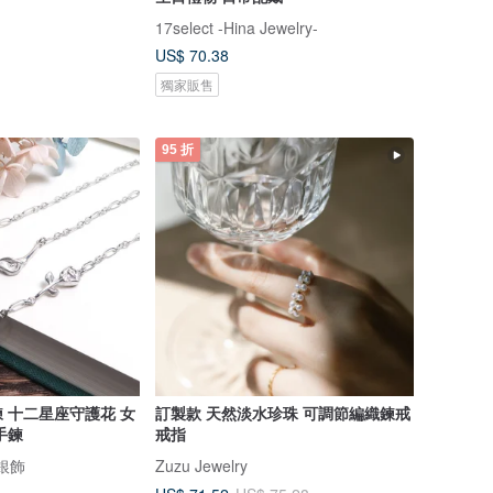
17select -Hina Jewelry-
US$ 70.38
獨家販售
95 折
鍊 十二星座守護花 女
訂製款 天然淡水珍珠 可調節編織鍊戒
手鍊
戒指
計銀飾
Zuzu Jewelry