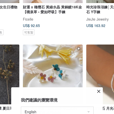
蜜女生日禮物
財運 x 橄欖石 黃綠水晶 黃銅鍍18K金
時光珍珠項鍊│天然
【噴泉草 • 愛如呼吸】手鍊
石 Y字鍊
Ficelle
JieJie Jewelry
US$ 92.65
US$ 163.92
售
可客製
我們建議的瀏覽環境
環 夏日耳環
森林裡的小花 | 花朵飾品 手工軟陶土
手鍊 蛋白石 月光石
耳環 春天耳環 生日禮物