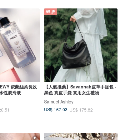
95 折
EWY 依蘭絲柔長效
【人氣推薦】Savannah皮革手提包 -
 水性潤滑液
黑色 真皮手袋 實用女生禮物
Samuel Ashley
US$ 167.03
26.51
US$ 175.82