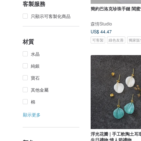
客製服務
簡約巴洛克珍珠手鏈 閨
只顯示可客製化商品
森情Studio
US$ 44.47
可客製
綠色友善
獨家販
材質
水晶
純銀
寶石
其他金屬
棉
顯示更多
浮光花瓣 | 手工軟陶土耳
生日禮物 情人節禮物