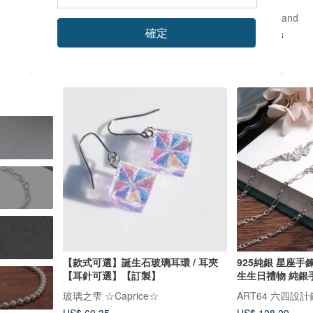
Cpercent 手工飾品
Hand In Hand
確定
US$ 21.39
US$ 32.08
可客製
【款式可選】誕生石玻璃耳環 / 耳夾
925純銀 星座手
【耳針可選】【訂製】
生生日禮物 純銀
玻璃之雫 ☆Caprice☆
ART64 六四設