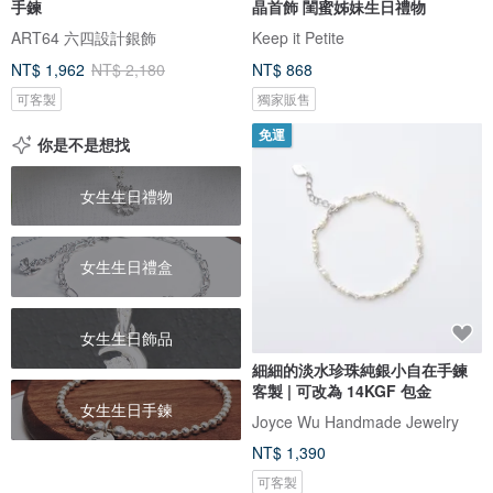
手鍊
晶首飾 閨蜜姊妹生日禮物
ART64 六四設計銀飾
Keep it Petite
NT$ 1,962
NT$ 2,180
NT$ 868
可客製
獨家販售
免運
你是不是想找
女生生日禮物
女生生日禮盒
女生生日飾品
細細的淡水珍珠純銀小自在手鍊
客製 | 可改為 14KGF 包金
女生生日手鍊
Joyce Wu Handmade Jewelry
NT$ 1,390
可客製