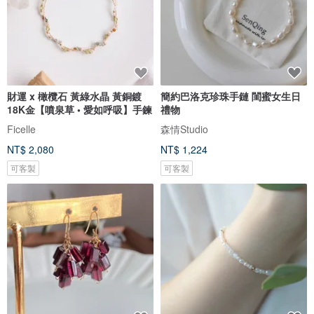
財運 x 橄欖石 黃綠水晶 黃銅鍍
簡約巴洛克珍珠手鏈 閨蜜女生日
18K金【噴泉草 • 愛如呼吸】手鍊
禮物
Ficelle
森情Studio
NT$ 2,080
NT$ 1,224
可客製
可客製