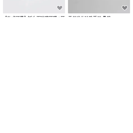
【款式可選】誕生石玻璃耳環 / 耳
天然迷你珍珠手鏈 疊戴
夾【耳針可選】【訂製】
玻璃之雫 ☆Caprice☆
森情Studio
NT$ 1,908
NT$ 1,557
可客製
免運
免運
9 折
粉色圓舞曲 | 粉雪花幽靈 | 招正偏
非洲菊 天秤座 星座花 925純銀手
財 母親節禮物 聖誕禮物
鍊 生日禮物 女生手鍊