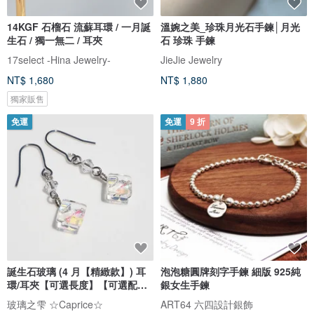
14KGF 石榴石 流蘇耳環 / 一月誕
溫婉之美_珍珠月光石手鍊│月光
生石 / 獨一無二 / 耳夾
石 珍珠 手鍊
17select -Hina Jewelry-
JieJie Jewelry
NT$ 1,680
NT$ 1,880
獨家販售
免運
免運
9 折
誕生石玻璃 (4 月【精緻款】) 耳
泡泡糖圓牌刻字手鍊 細版 925純
環/耳夾【可選長度】【可選配
銀女生手鍊
件】【預約製作】
玻璃之雫 ☆Caprice☆
ART64 六四設計銀飾