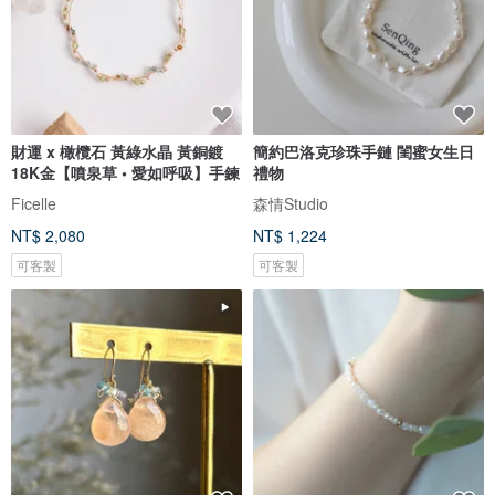
財運 x 橄欖石 黃綠水晶 黃銅鍍
簡約巴洛克珍珠手鏈 閨蜜女生日
18K金【噴泉草 • 愛如呼吸】手鍊
禮物
Ficelle
森情Studio
NT$ 2,080
NT$ 1,224
可客製
可客製