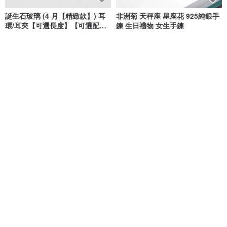
誕生石玻璃 (4 月【精緻款】) 耳
非洲菊 天秤座 星座花 925純銀手
環/耳夾【可選長度】【可選配
鍊 生日禮物 女生手鍊
件】【預約製作】
玻璃之雫 ☆Caprice☆
ART64 六四設計銀飾
NT$ 1,484
NT$ 2,592
NT$ 2,880
14KGF 石榴石吊燈耳環 / 一月誕
事業 x 青金石 托帕石 淡水珍珠
生石 / 耳夾
鋯石【矢車菊 • 遇見幸福】手鍊
17select -Hina Jewelry-
Ficelle
NT$ 2,450
NT$ 2,080