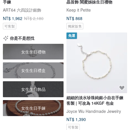
手鍊
晶首飾 閨蜜姊妹生日禮物
ART64 六四設計銀飾
Keep it Petite
NT$ 1,962
NT$ 2,180
NT$ 868
可客製
獨家販售
免運
你是不是想找
女生生日禮物
女生生日禮盒
女生生日飾品
細細的淡水珍珠純銀小自在手鍊
客製 | 可改為 14KGF 包金
女生生日手鍊
Joyce Wu Handmade Jewelry
NT$ 1,390
可客製