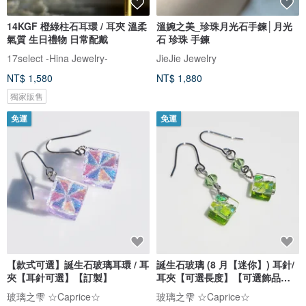
14KGF 橙綠柱石耳環 / 耳夾 溫柔
溫婉之美_珍珠月光石手鍊│月光
氣質 生日禮物 日常配戴
石 珍珠 手鍊
17select -Hina Jewelry-
JieJie Jewelry
NT$ 1,580
NT$ 1,880
獨家販售
免運
免運
【款式可選】誕生石玻璃耳環 / 耳
誕生石玻璃 (8 月【迷你】) 耳針/
夾【耳針可選】【訂製】
耳夾【可選長度】【可選飾品配
件】【預約製作】
玻璃之雫 ☆Caprice☆
玻璃之雫 ☆Caprice☆