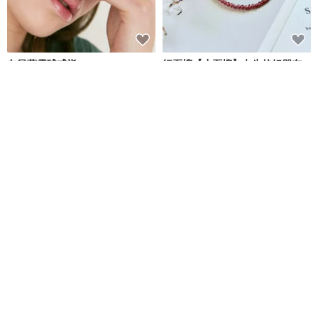
向日葵雪球戒指
紅石榴【小石榴】女生的好朋友
增加魅力親和力 改善手腳冰冷
luvinball
ONION BULB
NT$ 2,637
NT$ 750
可客製
可客製
免運
【太陽】小花束 單支永生太陽花
誕生石玻璃 (4 月【精緻款】) 耳