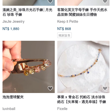
溫婉之美_珍珠月光石手鍊│月光
客製化英文字母手鍊 手作天然水
石 珍珠 手鍊
晶首飾 閨蜜姊妹生日禮物
JieJie Jewelry
Keep it Petite
NT$ 1,880
NT$ 868
獨家販售
泡泡雪球髮夾
事業 x 青金石 托帕石 淡水珍珠
鋯石【矢車菊 • 遇見幸福】手鍊
luvinball
Ficelle