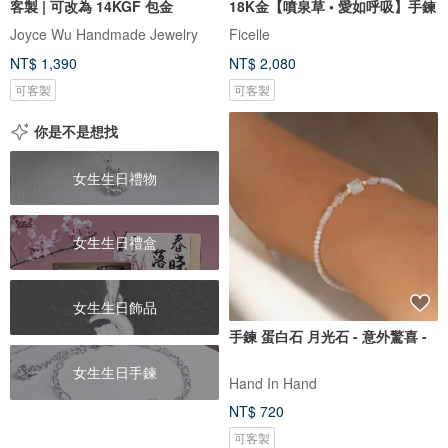
客製 | 可改為 14KGF 包金
18K金【噴泉草 • 愛如呼吸】手鍊
Joyce Wu Handmade Jewelry
Ficelle
NT$ 1,390
NT$ 2,080
可客製
可客製
你是不是想找
女生生日禮物
女生生日禮盒
女生生日飾品
手鍊 蛋白石 月光石 - 意外驚喜 -
女生生日手鍊
Hand In Hand
NT$ 720
可客製