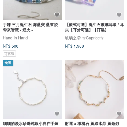
手鍊 三月誕生石 海藍寶 藍東陵
【款式可選】誕生石玻璃耳環 / 耳
帶來智慧 - 煙火 -
夾【耳針可選】【訂製】
Hand In Hand
玻璃之雫 ☆Caprice☆
NT$ 500
NT$ 1,908
可客製
免運
細細的淡水珍珠純銀小自在手鍊
財運 x 橄欖石 黃綠水晶 黃銅鍍