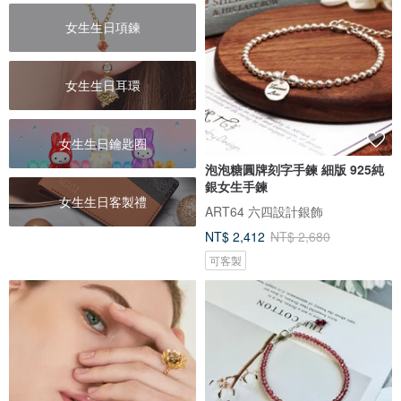
女生生日項鍊
女生生日耳環
女生生日鑰匙圈
泡泡糖圓牌刻字手鍊 細版 925純
銀女生手鍊
女生生日客製禮
ART64 六四設計銀飾
NT$ 2,412
NT$ 2,680
可客製