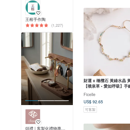
王榕手作陶
(1,227)
財運 x 橄欖石 黃綠水晶 
【噴泉草 • 愛如呼吸】手
Ficelle
US$ 92.65
可客製
頌禮 | 客製化禮物專門店