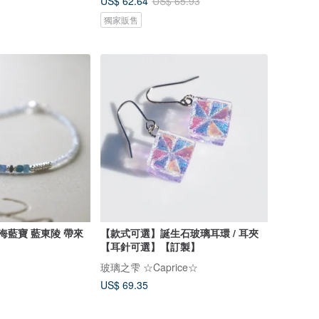
US$ 62.64
US$ 65.93
獨家販售
海藍寶 藍東陵 帶來
【款式可選】誕生石玻璃耳環 / 耳夾
【耳針可選】【訂製】
玻璃之雫 ☆Caprice☆
US$ 69.35