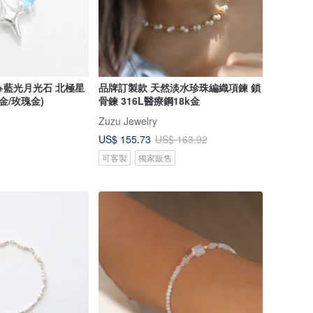
AA+藍光月光石 北極星
品牌訂製款 天然淡水珍珠編織項鍊 鎖
/金/玫瑰金)
骨鍊 316L醫療鋼18k金
Zuzu Jewelry
US$ 155.73
US$ 163.92
可客製
獨家販售