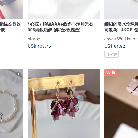
依蘭絲柔長效
/ 心弦 / 頂級AAA+藍光心形月光石
細細的淡水珍珠純
滑液
925純銀項鍊 (銀/金/玫瑰金)
可改為 14KGF 
atarox
Joyce Wu Handm
US$ 103.75
US$ 61.92
可客製
88 折