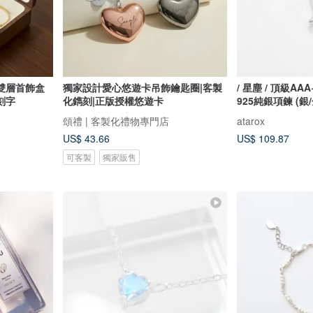
雙層首飾盒
獨家設計愛心悠遊卡吊飾鑰匙圈|客製
/ 星塵 / 頂級A
刻字
化鐫刻|正版授權悠遊卡
925純銀項鍊 (銀
頌禮 | 客製化禮物專門店
atarox
US$ 43.66
US$ 109.87
可客製
獨家販售