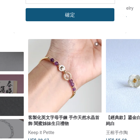
Samuel Ashley
JieJie Jewelry
確定
US$ 83.74
US$ 167.03
US$ 175.82
客製化英文字母手鍊 手作天然水晶首
【經典款】鎏金白
飾 閨蜜姊妹生日禮物
純白
Keep it Petite
王榕手作陶