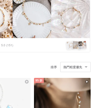
5
+
5.0
(151)
排序
熱門程度優先
95 折