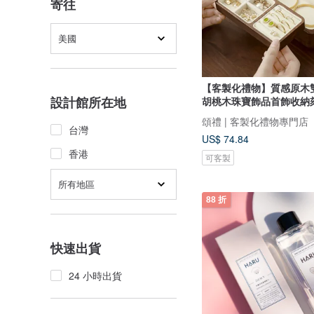
寄往
美國
【客製化禮物】質感原木
設計館所在地
胡桃木珠寶飾品首飾收納
頌禮 | 客製化禮物專門店
台灣
US$ 74.84
香港
可客製
所有地區
88 折
快速出貨
24 小時出貨