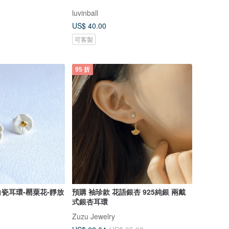
luvinball
US$ 40.00
可客製
95 折
瓷耳環-罌粟花-靜放
預購 袖珍款 花語銀杏 925純銀 兩戴
式銀杏耳環
Zuzu Jewelry