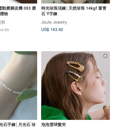
動磨腳皮機 053 磨
時光珍珠項鍊│天然珍珠 14kgf 菫青
生禮物
石 Y字鍊
電剪
JieJie Jewelry
US$ 163.92
44.55
光石手鍊│月光石 珍
泡泡雪球髮夾