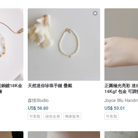
黃銅鍍18K金
天然迷你珍珠手鏈 疊戴
正圓極光亮彩 迷
鍊
14Kgf 包金 可
森情Studio
Joyce Wu Handm
US$ 56.60
US$ 53.01
可客製
綠色友善
獨家販售
可客製