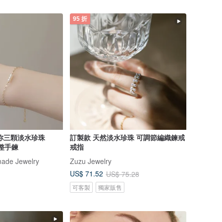
95 折
你三顆淡水珍珠
訂製款 天然淡水珍珠 可調節編織鍊戒
調整手鍊
戒指
ade Jewelry
Zuzu Jewelry
US$ 71.52
US$ 75.28
可客製
獨家販售