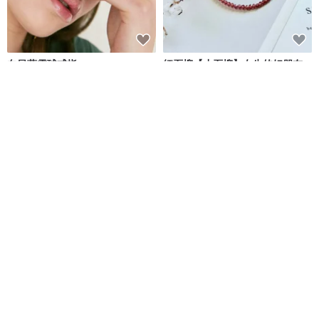
向日葵雪球戒指
紅石榴【小石榴】女生的好朋友
增加魅力親和力 改善手腳冰冷
luvinball
ONION BULB
NT$ 2,637
NT$ 750
可客製
可客製
免運
【太陽】小花束 單支永生太陽花
誕生石玻璃 (4 月【精緻款】) 耳