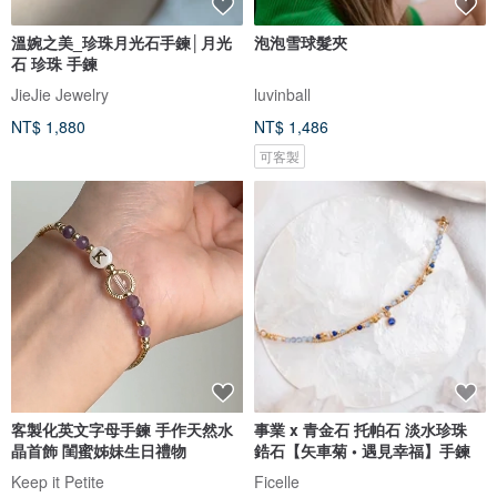
溫婉之美_珍珠月光石手鍊│月光
泡泡雪球髮夾
石 珍珠 手鍊
JieJie Jewelry
luvinball
NT$ 1,880
NT$ 1,486
可客製
客製化英文字母手鍊 手作天然水
事業 x 青金石 托帕石 淡水珍珠
晶首飾 閨蜜姊妹生日禮物
鋯石【矢車菊 • 遇見幸福】手鍊
Keep it Petite
Ficelle