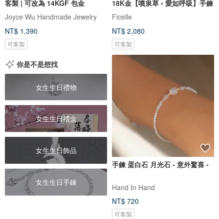
客製 | 可改為 14KGF 包金
18K金【噴泉草 • 愛如呼吸】手鍊
Joyce Wu Handmade Jewelry
Ficelle
NT$ 1,390
NT$ 2,080
可客製
可客製
你是不是想找
女生生日禮物
女生生日禮盒
女生生日飾品
手鍊 蛋白石 月光石 - 意外驚喜 -
女生生日手鍊
Hand In Hand
NT$ 720
可客製