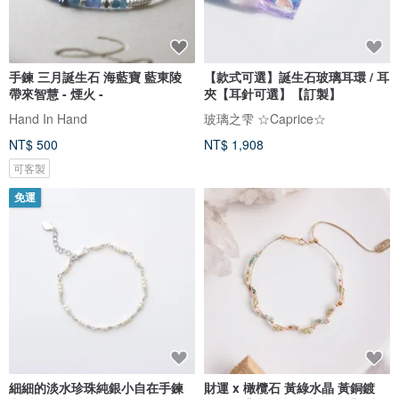
手鍊 三月誕生石 海藍寶 藍東陵
【款式可選】誕生石玻璃耳環 / 耳
帶來智慧 - 煙火 -
夾【耳針可選】【訂製】
Hand In Hand
玻璃之雫 ☆Caprice☆
NT$ 500
NT$ 1,908
可客製
免運
細細的淡水珍珠純銀小自在手鍊
財運 x 橄欖石 黃綠水晶 黃銅鍍