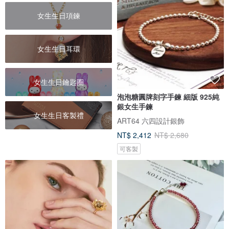
女生生日項鍊
女生生日耳環
女生生日鑰匙圈
泡泡糖圓牌刻字手鍊 細版 925純
銀女生手鍊
女生生日客製禮
ART64 六四設計銀飾
NT$ 2,412
NT$ 2,680
可客製