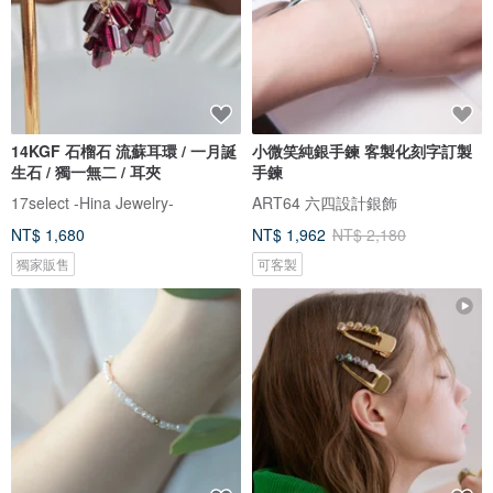
14KGF 石榴石 流蘇耳環 / 一月誕
小微笑純銀手鍊 客製化刻字訂製
生石 / 獨一無二 / 耳夾
手鍊
17select -Hina Jewelry-
ART64 六四設計銀飾
NT$ 1,680
NT$ 1,962
NT$ 2,180
獨家販售
可客製