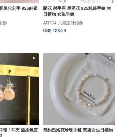
客製化刻字 925純銀
蘭花 射手座 星座花 925純銀手鍊 生
日禮物 女生手鍊
計銀飾
ART64 六四設計銀飾
US$ 128.29
耳環 / 耳夾 溫柔氣質
簡約巴洛克珍珠手鏈 閨蜜女生日禮物
戴