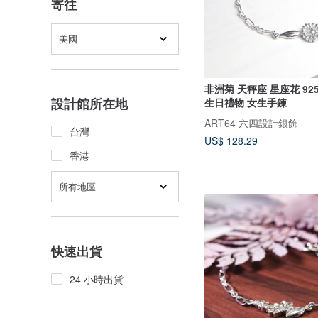
寄往
美國
非洲菊 天秤座 星座花 9
設計館所在地
生日禮物 女生手鍊
ART64 六四設計銀飾
台灣
US$ 128.29
香港
所有地區
快速出貨
24 小時出貨