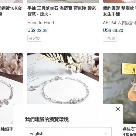
黃銅鍍18K金
手鍊 三月誕生石 海藍寶 藍東陵 帶來
簡約圓形 雙圈款 
鍊
智慧 - 煙火 -
女生手鍊
Hand In Hand
ART64 六四設
US$ 22.28
US$ 88.20
可客製
可客製
我們建議的瀏覽環境
25純銀手鍊
櫻草花 水瓶座 星座花 925純銀手鍊
14KGF 橙綠柱石
生日禮物 女生手鍊
生日禮物 日常配