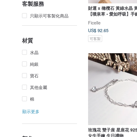
客製服務
財運 x 橄欖石 黃綠水晶 
【噴泉草 • 愛如呼吸】手
只顯示可客製化商品
Ficelle
US$ 92.65
可客製
材質
水晶
純銀
寶石
其他金屬
棉
顯示更多
玫瑰花 雙子座 星座花 9
女生手鍊 生日禮物