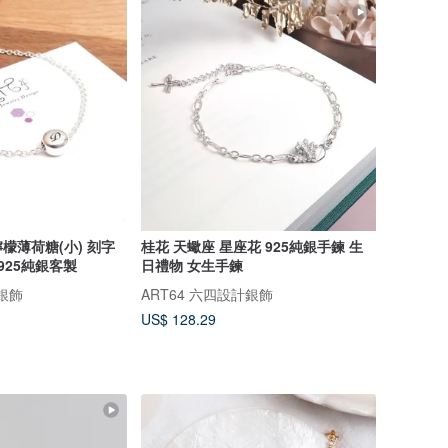
檬薄荷糖(小) 刻字
桂花 天蠍座 星座花 925純銀手鍊 生
925純銀客製
日禮物 女生手鍊
計銀飾
ART64 六四設計銀飾
US$ 128.29