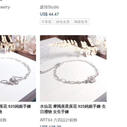
ewelry-
森情Studio
US$ 44.47
可客製
綠色友善
獨家販售
座花 925純銀手鍊
水仙花 摩羯座星座花 925純銀手鍊 生
物
日禮物 女生手鍊
計銀飾
ART64 六四設計銀飾
US$ 128.29