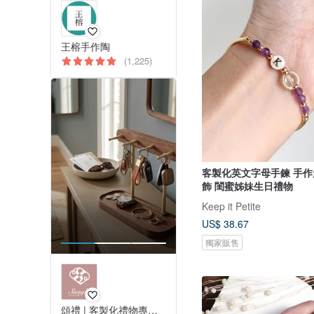
王榕手作陶
(1,225)
客製化英文字母手鍊 手
飾 閨蜜姊妹生日禮物
Keep it Petite
US$ 38.67
獨家販售
頌禮 | 客製化禮物專門店