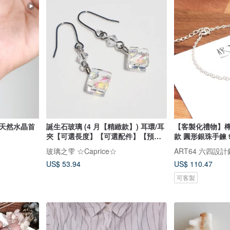
作天然水晶首
誕生石玻璃 (4 月【精緻款】) 耳環/耳
【客製化禮物】檸
夾【可選長度】【可選配件】【預約
款 圓形銀珠手鍊 
製作】
玻璃之雫 ☆Caprice☆
ART64 六四設
US$ 53.94
US$ 110.47
可客製