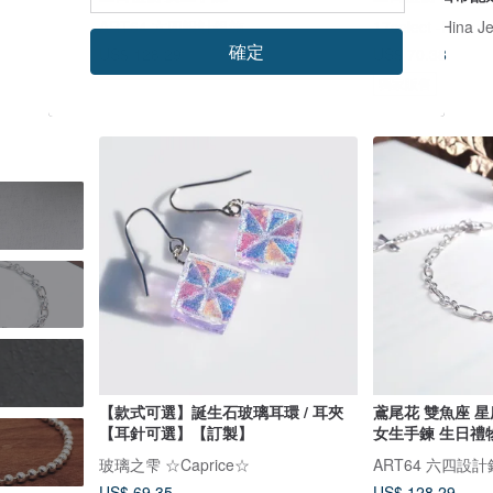
ART64 六四設計銀飾
17select -Hina J
確定
US$ 128.29
US$ 70.38
獨家販售
【款式可選】誕生石玻璃耳環 / 耳夾
鳶尾花 雙魚座 星
【耳針可選】【訂製】
女生手鍊 生日禮
玻璃之雫 ☆Caprice☆
ART64 六四設
US$ 69.35
US$ 128.29