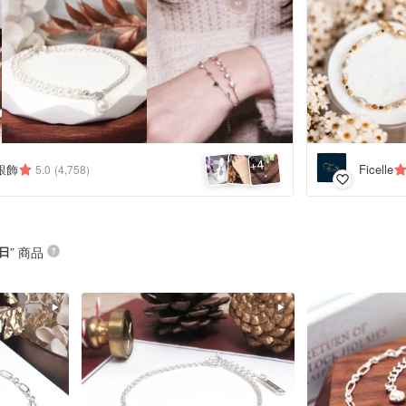
4
+
銀飾
Ficelle
5.0
(4,758)
日
” 商品