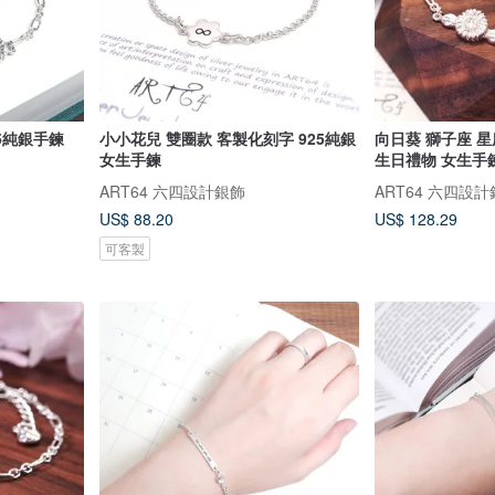
25純銀手鍊
小小花兒 雙圈款 客製化刻字 925純銀
向日葵 獅子座 星
女生手鍊
生日禮物 女生手
ART64 六四設計銀飾
ART64 六四設
US$ 88.20
US$ 128.29
可客製