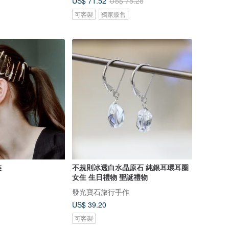
US$ 71.52
US$ 75.28
可客製
獨家販售
裝
不規則冰透白水晶原石 純銀耳環耳圈
女生 生日禮物 聖誕禮物
發光寶石旅行手作
US$ 39.20
可客製