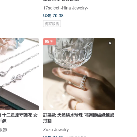
17select -Hina Jewelry-
US$ 70.38
獨家販售
95 折
鍊 十二星座守護花 女
訂製款 天然淡水珍珠 可調節編織鍊戒
手鍊
戒指
計銀飾
Zuzu Jewelry