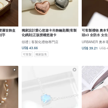
雙層首飾盒
獨家設計愛心悠遊卡吊飾鑰匙圈|客製
可客製禮物 奧本電
刻字
化鐫刻|正版授權悠遊卡
頭x3 全防水 女
頌禮 | 客製化禮物專門店
URBANER 奧本
US$ 43.66
US$ 39.21
US$ 
可客製
獨家販售