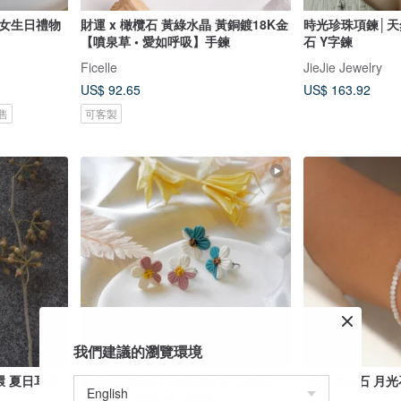
蜜女生日禮物
財運 x 橄欖石 黃綠水晶 黃銅鍍18K金
時光珍珠項鍊│天然
【噴泉草 • 愛如呼吸】手鍊
石 Y字鍊
Ficelle
JieJie Jewelry
US$ 92.65
US$ 163.92
售
可客製
我們建議的瀏覽環境
環 夏日耳環
森林裡的小花 | 花朵飾品 手工軟陶土
手鍊 蛋白石 月光石
耳環 春天耳環 生日禮物