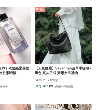
95 折
EWY 依蘭絲柔長效
【人氣推薦】Savannah皮革手提包 -
 水性潤滑液
黑色 真皮手袋 實用女生禮物
Samuel Ashley
US$ 167.03
26.51
US$ 175.82