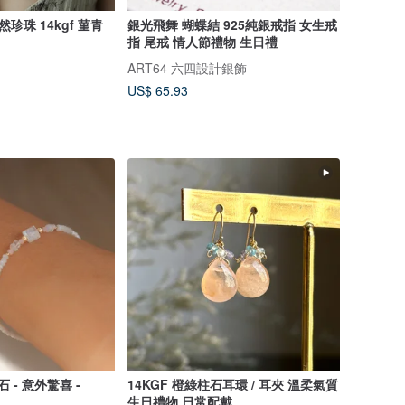
珍珠 14kgf 菫青
銀光飛舞 蝴蝶結 925純銀戒指 女生戒
指 尾戒 情人節禮物 生日禮
ART64 六四設計銀飾
US$ 65.93
 - 意外驚喜 -
14KGF 橙綠柱石耳環 / 耳夾 溫柔氣質
生日禮物 日常配戴