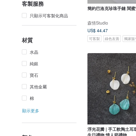
客製服務
簡約巴洛克珍珠手鏈 閨
只顯示可客製化商品
森情Studio
US$ 44.47
可客製
綠色友善
獨家販
材質
水晶
純銀
寶石
其他金屬
棉
顯示更多
浮光花瓣 | 手工軟陶土耳
生日禮物 情人節禮物