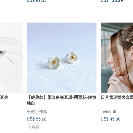
US$ 69.35
US$ 128.29
 耳夾
【經典款】鎏金白瓷耳環-罌粟花-靜放
日月雪球髮夾套
純白
王榕手作陶
luvinball
US$ 55.68
US$ 45.00
可客製