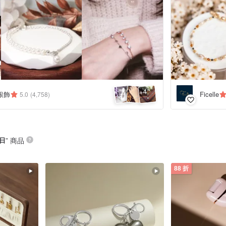
4
+
銀飾
Ficelle
5.0
(4,758)
日
” 商品
88 折