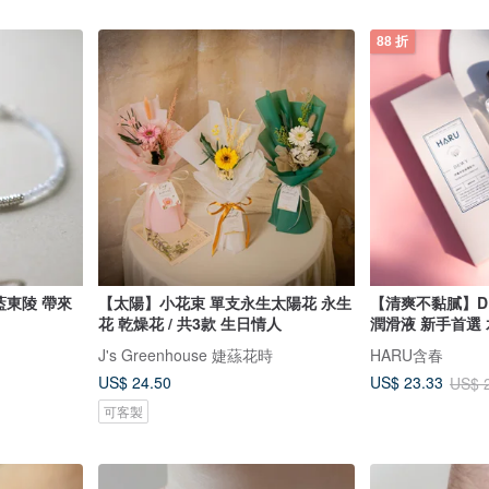
88 折
藍東陵 帶來
【太陽】小花束 單支永生太陽花 永生
【清爽不黏膩】D
花 乾燥花 / 共3款 生日情人
潤滑液 新手首選
J's Greenhouse 婕蕬花時
HARU含春
US$ 24.50
US$ 23.33
US$ 
可客製