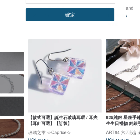
Cpercent 手工飾品
Hand In Hand
確定
US$ 21.39
US$ 32.08
可客製
【款式可選】誕生石玻璃耳環 / 耳夾
925純銀 星座手
【耳針可選】【訂製】
生生日禮物 純銀
玻璃之雫 ☆Caprice☆
ART64 六四設