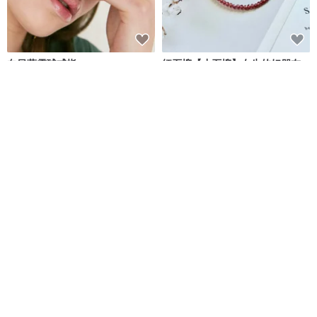
向日葵雪球戒指
紅石榴【小石榴】女生的好朋友
增加魅力親和力 改善手腳冰冷
luvinball
ONION BULB
NT$ 2,637
NT$ 750
可客製
可客製
免運
【太陽】小花束 單支永生太陽花
誕生石玻璃 (4 月【精緻款】) 耳