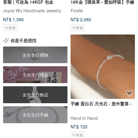
客製 | 可改為 14KGF 包金
18K金【噴泉草 • 愛如呼吸】手鍊
Joyce Wu Handmade Jewelry
Ficelle
NT$ 1,390
NT$ 2,080
可客製
可客製
你是不是想找
女生生日禮物
女生生日禮盒
女生生日飾品
手鍊 蛋白石 月光石 - 意外驚喜 -
女生生日手鍊
Hand In Hand
NT$ 720
可客製