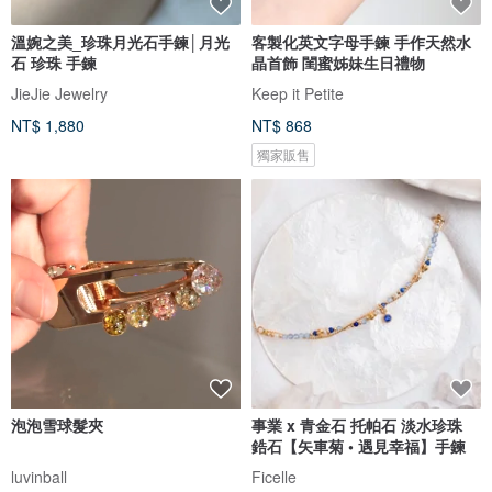
溫婉之美_珍珠月光石手鍊│月光
客製化英文字母手鍊 手作天然水
石 珍珠 手鍊
晶首飾 閨蜜姊妹生日禮物
JieJie Jewelry
Keep it Petite
NT$ 1,880
NT$ 868
獨家販售
泡泡雪球髮夾
事業 x 青金石 托帕石 淡水珍珠
鋯石【矢車菊 • 遇見幸福】手鍊
luvinball
Ficelle