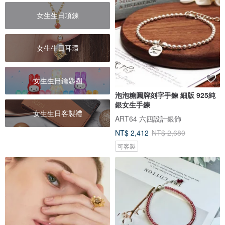
女生生日項鍊
女生生日耳環
女生生日鑰匙圈
泡泡糖圓牌刻字手鍊 細版 925純
銀女生手鍊
女生生日客製禮
ART64 六四設計銀飾
NT$ 2,412
NT$ 2,680
可客製