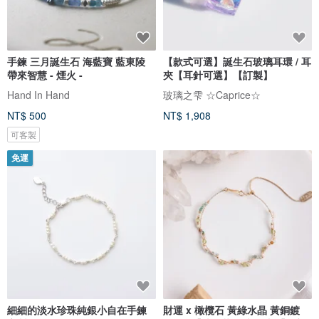
手鍊 三月誕生石 海藍寶 藍東陵
【款式可選】誕生石玻璃耳環 / 耳
帶來智慧 - 煙火 -
夾【耳針可選】【訂製】
Hand In Hand
玻璃之雫 ☆Caprice☆
NT$ 500
NT$ 1,908
可客製
免運
細細的淡水珍珠純銀小自在手鍊
財運 x 橄欖石 黃綠水晶 黃銅鍍