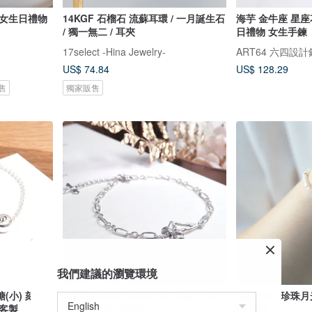
蜜女生日禮物
14KGF 石榴石 流蘇耳環 / 一月誕生石
海芋 金牛座 星座
/ 獨一無二 / 耳夾
日禮物 女生手鍊
17select -Hina Jewelry-
ART64 六四設
US$ 74.84
US$ 128.29
售
獨家販售
我們建議的瀏覽環境
(小) 刻字
鳶尾花 雙魚座 星座花 925純銀手鍊
溫婉之美_珍珠月
銀客製
女生手鍊 生日禮物
珠 手鍊