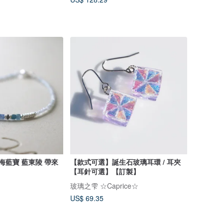
海藍寶 藍東陵 帶來
【款式可選】誕生石玻璃耳環 / 耳夾
【耳針可選】【訂製】
玻璃之雫 ☆Caprice☆
US$ 69.35