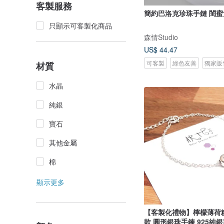
客製服務
簡約巴洛克珍珠手鏈 閨
只顯示可客製化商品
森情Studio
US$ 44.47
可客製
綠色友善
獨家販
材質
水晶
純銀
寶石
其他金屬
棉
顯示更多
【客製化禮物】檸檬薄荷糖
款 圓形銀珠手鍊 925純