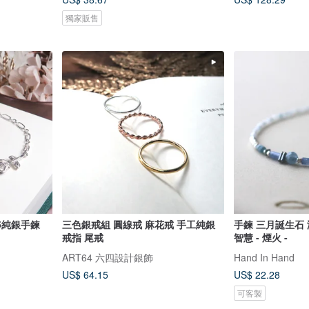
獨家販售
25純銀手鍊
三色銀戒組 圓線戒 麻花戒 手工純銀
手鍊 三月誕生石 
戒指 尾戒
智慧 - 煙火 -
ART64 六四設計銀飾
Hand In Hand
US$ 64.15
US$ 22.28
可客製