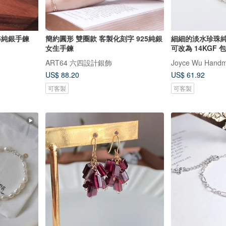
25純銀手鍊
簡約圓形 雙圈款 客製化刻字 925純銀
細細的淡水珍珠純
女生手鍊
可改為 14KGF 
ART64 六四設計銀飾
Joyce Wu Handm
US$ 88.20
US$ 61.92
可客製
可客製