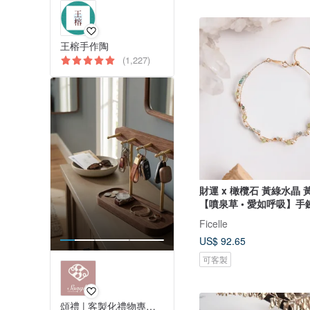
王榕手作陶
(1,227)
財運 x 橄欖石 黃綠水晶 
【噴泉草 • 愛如呼吸】手
Ficelle
US$ 92.65
可客製
頌禮 | 客製化禮物專門店