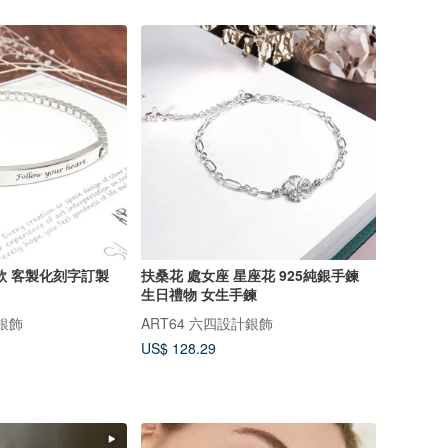
款 客製化刻字訂製
扶桑花 處女座 星座花 925純銀手鍊
生日禮物 女生手鍊
計銀飾
ART64 六四設計銀飾
US$ 128.29