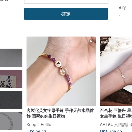
ART64 六四設計銀飾
JieJie Jewelry
確定
US$ 128.29
US$ 83.74
客製化英文字母手鍊 手作天然水晶首
百合花 巨蟹座 星
飾 閨蜜姊妹生日禮物
女生手鍊 生日禮
Keep it Petite
ART64 六四設
US$ 38.67
US$ 128.29