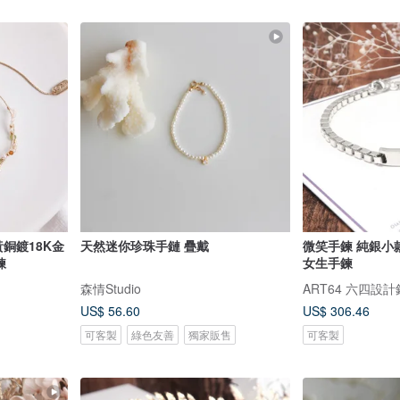
黃銅鍍18K金
天然迷你珍珠手鏈 疊戴
微笑手鍊 純銀小
鍊
女生手鍊
森情Studio
ART64 六四設
US$ 56.60
US$ 306.46
可客製
綠色友善
獨家販售
可客製