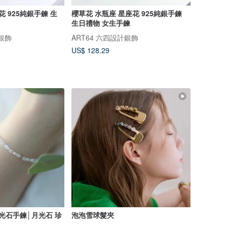
花 925純銀手鍊 生
櫻草花 水瓶座 星座花 925純銀手鍊
生日禮物 女生手鍊
計銀飾
ART64 六四設計銀飾
US$ 128.29
光石手鍊│月光石 珍
泡泡雪球髮夾