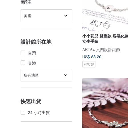
寄往
美國
小小花兒 雙圈款 客製化刻
設計館所在地
女生手鍊
ART64 六四設計銀飾
台灣
US$ 88.20
香港
可客製
所有地區
快速出貨
24 小時出貨