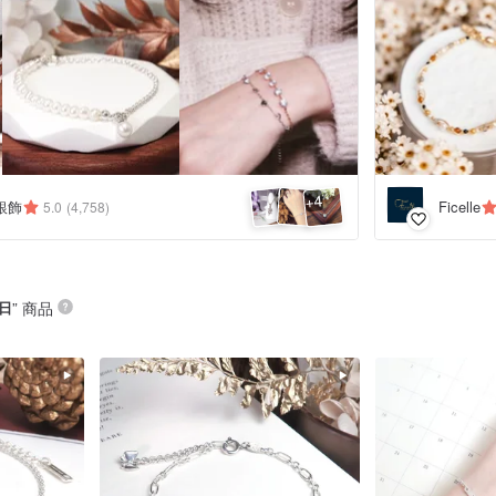
4
+
銀飾
Ficelle
5.0
(4,758)
日
” 商品