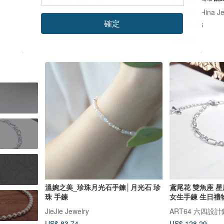
ART64 六四設計銀飾
17select -Hina J
確定
US$ 128.29
US$ 70.38
獨家販售
溫婉之美_珍珠月光石手鍊│月光石 珍
鳶尾花 雙魚座 星
珠 手鍊
女生手鍊 生日禮
JieJie Jewelry
ART64 六四設
US$ 83.74
US$ 128.29