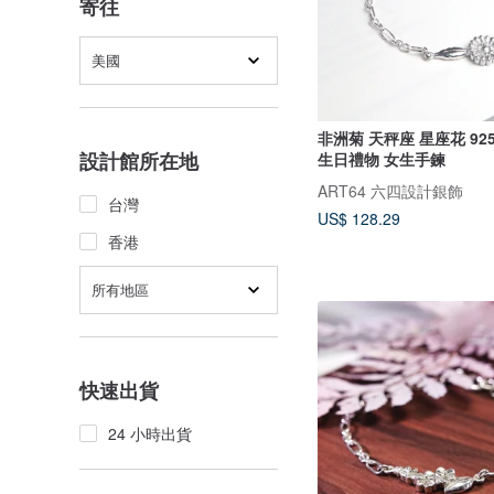
寄往
美國
非洲菊 天秤座 星座花 9
設計館所在地
生日禮物 女生手鍊
ART64 六四設計銀飾
台灣
US$ 128.29
香港
所有地區
快速出貨
24 小時出貨