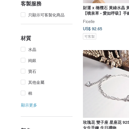
客製服務
財運 x 橄欖石 黃綠水晶 
【噴泉草 • 愛如呼吸】手
只顯示可客製化商品
Ficelle
US$ 92.65
可客製
材質
水晶
純銀
寶石
其他金屬
棉
顯示更多
玫瑰花 雙子座 星座花 9
女生手鍊 生日禮物