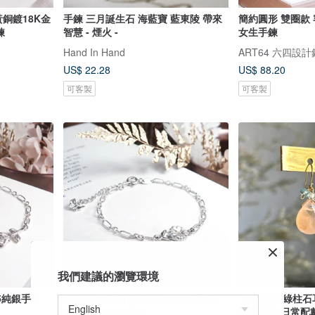
黃銅鍍18K金
手鍊 三月誕生石 海藍寶 藍東陵 帶來
簡約圓形 雙圈款 
鍊
智慧 - 煙火 -
女生手鍊
Hand In Hand
ART64 六四設
US$ 22.28
US$ 88.20
可客製
可客製
我們建議的瀏覽環境
25純銀手鍊
櫻草花 水瓶座 星座花 925純銀手鍊
14KGF 橙綠柱石
生日禮物 女生手鍊
生日禮物 日常配