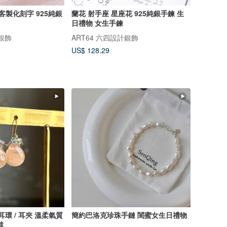
客製化刻字 925純銀
蘭花 射手座 星座花 925純銀手鍊 生
日禮物 女生手鍊
計銀飾
ART64 六四設計銀飾
US$ 128.29
耳環 / 耳夾 溫柔氣質
簡約巴洛克珍珠手鏈 閨蜜女生日禮物
戴