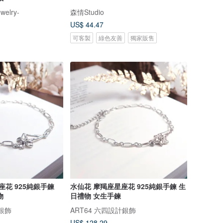
ewelry-
森情Studio
US$ 44.47
可客製
綠色友善
獨家販售
座花 925純銀手鍊
水仙花 摩羯座星座花 925純銀手鍊 生
物
日禮物 女生手鍊
計銀飾
ART64 六四設計銀飾
US$ 128.29