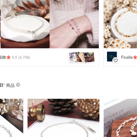
4
+
銀飾
Ficelle
5.0
(4,758)
日
” 商品