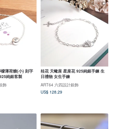
檬薄荷糖(小) 刻字
桂花 天蠍座 星座花 925純銀手鍊 生
925純銀客製
日禮物 女生手鍊
計銀飾
ART64 六四設計銀飾
US$ 128.29