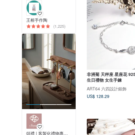
王榕手作陶
(1,225)
非洲菊 天秤座 星座花 9
生日禮物 女生手鍊
ART64 六四設計銀飾
US$ 128.29
頌禮 | 客製化禮物專門店