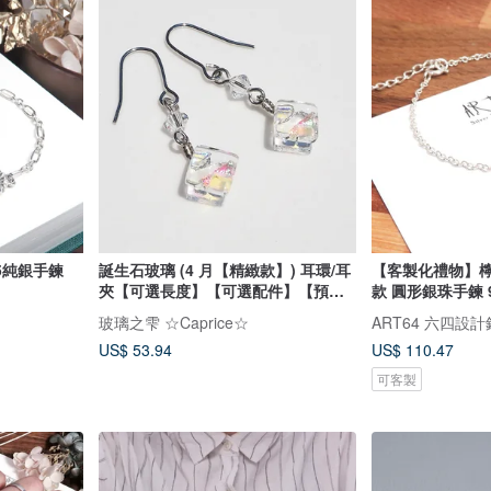
25純銀手鍊
誕生石玻璃 (4 月【精緻款】) 耳環/耳
【客製化禮物】檸
夾【可選長度】【可選配件】【預約
款 圓形銀珠手鍊 
製作】
玻璃之雫 ☆Caprice☆
ART64 六四設
US$ 53.94
US$ 110.47
可客製