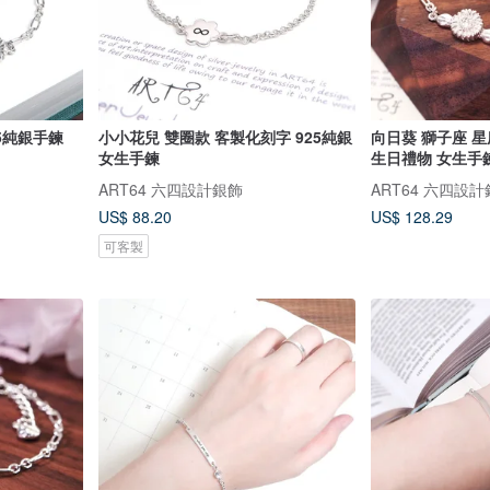
25純銀手鍊
小小花兒 雙圈款 客製化刻字 925純銀
向日葵 獅子座 星
女生手鍊
生日禮物 女生手
ART64 六四設計銀飾
ART64 六四設
US$ 88.20
US$ 128.29
可客製